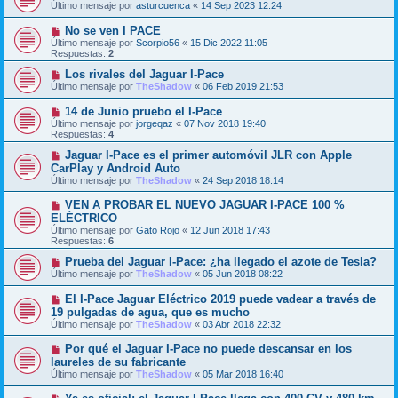
Último mensaje por
asturcuenca
«
14 Sep 2023 12:24
No se ven I PACE
Último mensaje por
Scorpio56
«
15 Dic 2022 11:05
Respuestas:
2
Los rivales del Jaguar I-Pace
Último mensaje por
TheShadow
«
06 Feb 2019 21:53
14 de Junio pruebo el I-Pace
Último mensaje por
jorgeqaz
«
07 Nov 2018 19:40
Respuestas:
4
Jaguar I-Pace es el primer automóvil JLR con Apple
CarPlay y Android Auto
Último mensaje por
TheShadow
«
24 Sep 2018 18:14
VEN A PROBAR EL NUEVO JAGUAR I-PACE 100 %
ELÉCTRICO
Último mensaje por
Gato Rojo
«
12 Jun 2018 17:43
Respuestas:
6
Prueba del Jaguar I-Pace: ¿ha llegado el azote de Tesla?
Último mensaje por
TheShadow
«
05 Jun 2018 08:22
El I-Pace Jaguar Eléctrico 2019 puede vadear a través de
19 pulgadas de agua, que es mucho
Último mensaje por
TheShadow
«
03 Abr 2018 22:32
Por qué el Jaguar I-Pace no puede descansar en los
laureles de su fabricante
Último mensaje por
TheShadow
«
05 Mar 2018 16:40