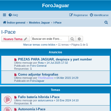
ForoJaguar
FAQ
Registrarse
Identificarse
B
Índice general
Modelos Jaguar
I-Pace
u
I-Pace
s
Buscar
Búsqueda avanzad
Nuevo Tema
c
Marcar temas como leídos
• 11 temas • Página
1
de
1
a
Anuncios
r
PIEZAS PARA JAGUAR, despieze y part number
Último mensaje por
Rota
«
14 Jul 2025 17:32
Publicado en
Foro General
Respuestas:
1
Como adjuntar fotografias
Último mensaje por
TheShadow
«
04 Abr 2015 14:29
Publicado en
ForoJaguar
Temas
Fallo batería híbrida I-Pace
Último mensaje por
asturcuenca
«
16 Ene 2024 14:10
Respuestas:
6
Autonomía I-Pace