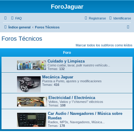
ForoJaguar
FAQ
Registrarse
Identificarse
B
Índice general
Foros Técnicos
u
Foros Técnicos
s
Marcar todos los subforos como leídos
c
Foro
a
Cuidado y Limpieza
r
Como cuidar, lavar, pulir nuestro vehículo...
Temas:
132
Mecánica Jaguar
Puesta a Punto, ajustes y modificaciones
Temas:
416
Electricidad / Electrónica
Voltios, Vatios y \"chismes\" eléctricos
Temas:
108
Car Audio / Navegadores / Música sobre
Ruedas
Radios, MP3s, Navegadores, Música...
Temas:
178