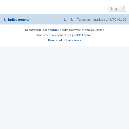
Ir a
Índice general
Todos los horarios son
UTC+01:00
Desarrollado por
phpBB
® Forum Software © phpBB Limited
Traducción al español por
phpBB España
Privacidad
|
Condiciones