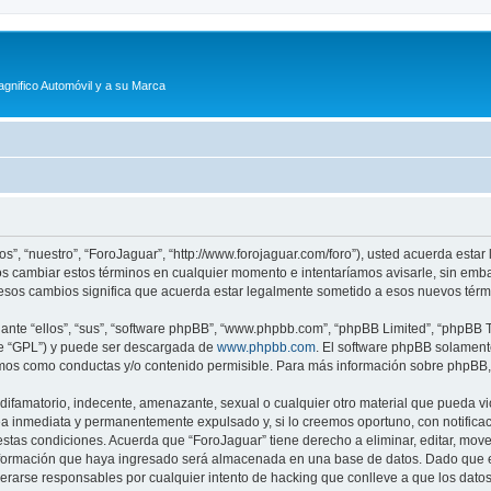
agnifico Automóvil y a su Marca
os”, “nuestro”, “ForoJaguar”, “http://www.forojaguar.com/foro”), usted acuerda esta
mos cambiar estos términos en cualquier momento e intentaríamos avisarle, sin emb
esos cambios significa que acuerda estar legalmente sometido a esos nuevos térmi
nte “ellos”, “sus”, “software phpBB”, “www.phpbb.com”, “phpBB Limited”, “phpBB Te
te “GPL”) y puede ser descargada de
www.phpbb.com
. El software phpBB solamente
os como conductas y/o contenido permisible. Para más información sobre phpBB, p
ifamatorio, indecente, amenazante, sexual o cualquier otro material que pueda vio
a inmediata y permanentemente expulsado y, si lo creemos oportuno, con notificaci
estas condiciones. Acuerda que “ForoJaguar” tiene derecho a eliminar, editar, mov
ormación que haya ingresado será almacenada en una base de datos. Dado que es
derarse responsables por cualquier intento de hacking que conlleve a que los dat