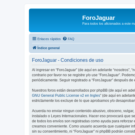
ForoJaguar
Para todos los aficionados a este m
Enlaces rápidos
FAQ
Índice general
ForoJaguar - Condiciones de uso
Al ingresar en “ForoJaguar” (de aquí en adelante “nosotros”, “n
contrario por favor no se registre y/o use “ForoJaguar”. Pode
periódicamente. Seguir registrado a “ForoJaguar” después de 
Nuestros foros están desarrollados por phpBB (de aquí en adela
GNU General Public License v2 en Ingles
” (de aquí en adelan
estrictamente los excluye de lo que aprobamos y/o desaprobam
Acuerda no enviar ningun contenido abusivo, obsceno, vulgar, d
instalado o Leyes Internacionales. Hacer eso provocará que se
de todos los envíos son registradas como ayuda para reforzar 
creamos conveniente. Como usuario acuerda que cualquier inf
sin su consentimiento, ni “ForoJaguar” ni phpBB podrán consi