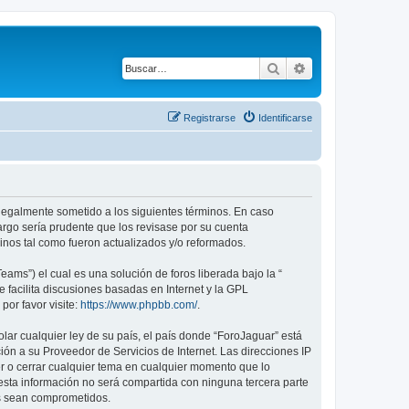
Buscar
Búsqueda avanza
Registrarse
Identificarse
r legalmente sometido a los siguientes términos. En caso
argo sería prudente que los revisase por su cuenta
nos tal como fueron actualizados y/o reformados.
ams”) el cual es una solución de foros liberada bajo la “
 facilita discusiones basadas en Internet y la GPL
or favor visite:
https://www.phpbb.com/
.
lar cualquier ley de su país, el país donde “ForoJaguar” está
ón a su Proveedor de Servicios de Internet. Las direcciones IP
er o cerrar cualquier tema en cualquier momento que lo
ta información no será compartida con ninguna tercera parte
os sean comprometidos.