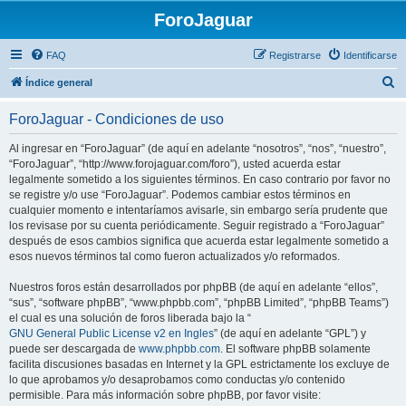
ForoJaguar
FAQ
Registrarse
Identificarse
B
Índice general
u
ForoJaguar - Condiciones de uso
s
c
Al ingresar en “ForoJaguar” (de aquí en adelante “nosotros”, “nos”, “nuestro”,
“ForoJaguar”, “http://www.forojaguar.com/foro”), usted acuerda estar
a
legalmente sometido a los siguientes términos. En caso contrario por favor no
r
se registre y/o use “ForoJaguar”. Podemos cambiar estos términos en
cualquier momento e intentaríamos avisarle, sin embargo sería prudente que
los revisase por su cuenta periódicamente. Seguir registrado a “ForoJaguar”
después de esos cambios significa que acuerda estar legalmente sometido a
esos nuevos términos tal como fueron actualizados y/o reformados.
Nuestros foros están desarrollados por phpBB (de aquí en adelante “ellos”,
“sus”, “software phpBB”, “www.phpbb.com”, “phpBB Limited”, “phpBB Teams”)
el cual es una solución de foros liberada bajo la “
GNU General Public License v2 en Ingles
” (de aquí en adelante “GPL”) y
puede ser descargada de
www.phpbb.com
. El software phpBB solamente
facilita discusiones basadas en Internet y la GPL estrictamente los excluye de
lo que aprobamos y/o desaprobamos como conductas y/o contenido
permisible. Para más información sobre phpBB, por favor visite: