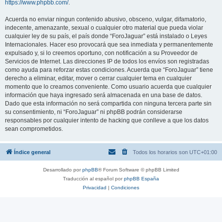
https://www.phpbb.com/
.
Acuerda no enviar ningun contenido abusivo, obsceno, vulgar, difamatorio,
indecente, amenazante, sexual o cualquier otro material que pueda violar
cualquier ley de su país, el país donde “ForoJaguar” está instalado o Leyes
Internacionales. Hacer eso provocará que sea inmediata y permanentemente
expulsado y, si lo creemos oportuno, con notificación a su Proveedor de
Servicios de Internet. Las direcciones IP de todos los envíos son registradas
como ayuda para reforzar estas condiciones. Acuerda que “ForoJaguar” tiene
derecho a eliminar, editar, mover o cerrar cualquier tema en cualquier
momento que lo creamos conveniente. Como usuario acuerda que cualquier
información que haya ingresado será almacenada en una base de datos.
Dado que esta información no será compartida con ninguna tercera parte sin
su consentimiento, ni “ForoJaguar” ni phpBB podrán considerarse
responsables por cualquier intento de hacking que conlleve a que los datos
sean comprometidos.
Índice general
Todos los horarios son
UTC+01:00
Desarrollado por
phpBB
® Forum Software © phpBB Limited
Traducción al español por
phpBB España
Privacidad
|
Condiciones