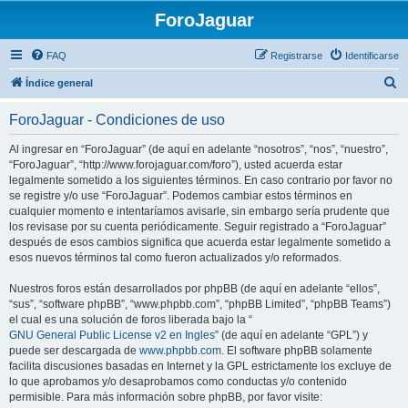
ForoJaguar
FAQ
Registrarse
Identificarse
B
Índice general
u
ForoJaguar - Condiciones de uso
s
c
Al ingresar en “ForoJaguar” (de aquí en adelante “nosotros”, “nos”, “nuestro”,
“ForoJaguar”, “http://www.forojaguar.com/foro”), usted acuerda estar
a
legalmente sometido a los siguientes términos. En caso contrario por favor no
r
se registre y/o use “ForoJaguar”. Podemos cambiar estos términos en
cualquier momento e intentaríamos avisarle, sin embargo sería prudente que
los revisase por su cuenta periódicamente. Seguir registrado a “ForoJaguar”
después de esos cambios significa que acuerda estar legalmente sometido a
esos nuevos términos tal como fueron actualizados y/o reformados.
Nuestros foros están desarrollados por phpBB (de aquí en adelante “ellos”,
“sus”, “software phpBB”, “www.phpbb.com”, “phpBB Limited”, “phpBB Teams”)
el cual es una solución de foros liberada bajo la “
GNU General Public License v2 en Ingles
” (de aquí en adelante “GPL”) y
puede ser descargada de
www.phpbb.com
. El software phpBB solamente
facilita discusiones basadas en Internet y la GPL estrictamente los excluye de
lo que aprobamos y/o desaprobamos como conductas y/o contenido
permisible. Para más información sobre phpBB, por favor visite: