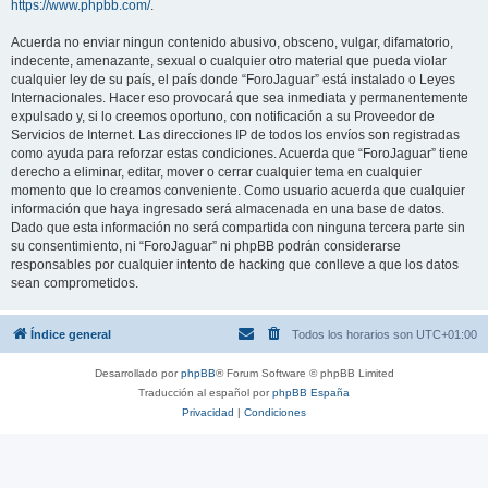
https://www.phpbb.com/
.
Acuerda no enviar ningun contenido abusivo, obsceno, vulgar, difamatorio,
indecente, amenazante, sexual o cualquier otro material que pueda violar
cualquier ley de su país, el país donde “ForoJaguar” está instalado o Leyes
Internacionales. Hacer eso provocará que sea inmediata y permanentemente
expulsado y, si lo creemos oportuno, con notificación a su Proveedor de
Servicios de Internet. Las direcciones IP de todos los envíos son registradas
como ayuda para reforzar estas condiciones. Acuerda que “ForoJaguar” tiene
derecho a eliminar, editar, mover o cerrar cualquier tema en cualquier
momento que lo creamos conveniente. Como usuario acuerda que cualquier
información que haya ingresado será almacenada en una base de datos.
Dado que esta información no será compartida con ninguna tercera parte sin
su consentimiento, ni “ForoJaguar” ni phpBB podrán considerarse
responsables por cualquier intento de hacking que conlleve a que los datos
sean comprometidos.
Índice general
Todos los horarios son
UTC+01:00
Desarrollado por
phpBB
® Forum Software © phpBB Limited
Traducción al español por
phpBB España
Privacidad
|
Condiciones