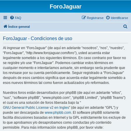
ForoJaguar
FAQ
Registrarse
Identificarse
B
Índice general
u
ForoJaguar - Condiciones de uso
s
c
Al ingresar en “ForoJaguar” (de aquí en adelante “nosotros”, “nos”, “nuestro”,
“ForoJaguar”, “http://www.forojaguar.com/foro”), usted acuerda estar
a
legalmente sometido a los siguientes términos. En caso contrario por favor no
r
se registre y/o use “ForoJaguar”. Podemos cambiar estos términos en
cualquier momento e intentaríamos avisarle, sin embargo sería prudente que
los revisase por su cuenta periódicamente. Seguir registrado a “ForoJaguar”
después de esos cambios significa que acuerda estar legalmente sometido a
esos nuevos términos tal como fueron actualizados y/o reformados.
Nuestros foros están desarrollados por phpBB (de aquí en adelante “ellos”,
“sus”, “software phpBB”, “www.phpbb.com”, “phpBB Limited”, “phpBB Teams”)
el cual es una solución de foros liberada bajo la “
GNU General Public License v2 en Ingles
” (de aquí en adelante “GPL”) y
puede ser descargada de
www.phpbb.com
. El software phpBB solamente
facilita discusiones basadas en Internet y la GPL estrictamente los excluye de
lo que aprobamos y/o desaprobamos como conductas y/o contenido
permisible. Para más información sobre phpBB, por favor visite: