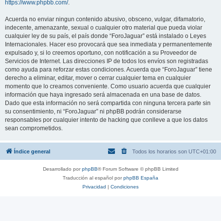
https://www.phpbb.com/
.
Acuerda no enviar ningun contenido abusivo, obsceno, vulgar, difamatorio,
indecente, amenazante, sexual o cualquier otro material que pueda violar
cualquier ley de su país, el país donde “ForoJaguar” está instalado o Leyes
Internacionales. Hacer eso provocará que sea inmediata y permanentemente
expulsado y, si lo creemos oportuno, con notificación a su Proveedor de
Servicios de Internet. Las direcciones IP de todos los envíos son registradas
como ayuda para reforzar estas condiciones. Acuerda que “ForoJaguar” tiene
derecho a eliminar, editar, mover o cerrar cualquier tema en cualquier
momento que lo creamos conveniente. Como usuario acuerda que cualquier
información que haya ingresado será almacenada en una base de datos.
Dado que esta información no será compartida con ninguna tercera parte sin
su consentimiento, ni “ForoJaguar” ni phpBB podrán considerarse
responsables por cualquier intento de hacking que conlleve a que los datos
sean comprometidos.
Índice general
Todos los horarios son
UTC+01:00
Desarrollado por
phpBB
® Forum Software © phpBB Limited
Traducción al español por
phpBB España
Privacidad
|
Condiciones