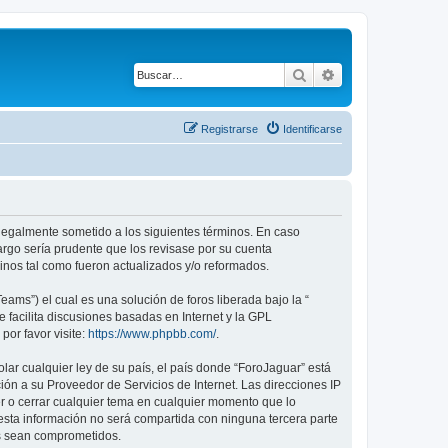
Buscar
Búsqueda avanza
Registrarse
Identificarse
r legalmente sometido a los siguientes términos. En caso
argo sería prudente que los revisase por su cuenta
nos tal como fueron actualizados y/o reformados.
ams”) el cual es una solución de foros liberada bajo la “
 facilita discusiones basadas en Internet y la GPL
or favor visite:
https://www.phpbb.com/
.
lar cualquier ley de su país, el país donde “ForoJaguar” está
ón a su Proveedor de Servicios de Internet. Las direcciones IP
er o cerrar cualquier tema en cualquier momento que lo
ta información no será compartida con ninguna tercera parte
os sean comprometidos.