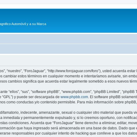
agnifico Automóvil y a su Marca
os”, “nuestro”, “ForoJaguar”, “http://www.forojaguar.com/foro”), usted acuerda esta
mos cambiar estos términos en cualquier momento e intentaríamos avisarle, sin emb
esos cambios significa que acuerda estar legalmente sometido a esos nuevos térmi
nte “ellos”, “sus”, “software phpBB”, “www.phpbb.com”, “phpBB Limited”, “phpBB Te
te “GPL”) y puede ser descargada de
www.phpbb.com
. El software phpBB solamente
os como conductas y/o contenido permisible. Para más información sobre phpBB, p
ifamatorio, indecente, amenazante, sexual o cualquier otro material que pueda vio
a inmediata y permanentemente expulsado y, si lo creemos oportuno, con notificaci
estas condiciones. Acuerda que “ForoJaguar” tiene derecho a eliminar, editar, mov
ormación que haya ingresado será almacenada en una base de datos. Dado que es
derarse responsables por cualquier intento de hacking que conlleve a que los dat