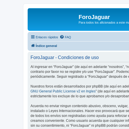
ForoJaguar
Para todos los aficionados a este m
Enlaces rápidos
FAQ
Índice general
ForoJaguar - Condiciones de uso
Al ingresar en “ForoJaguar” (de aquí en adelante “nosotros”, “n
contrario por favor no se registre y/o use “ForoJaguar”. Pode
periódicamente. Seguir registrado a “ForoJaguar” después de 
Nuestros foros están desarrollados por phpBB (de aquí en adela
GNU General Public License v2 en Ingles
” (de aquí en adelan
estrictamente los excluye de lo que aprobamos y/o desaprobam
Acuerda no enviar ningun contenido abusivo, obsceno, vulgar, d
instalado o Leyes Internacionales. Hacer eso provocará que se
de todos los envíos son registradas como ayuda para reforzar 
creamos conveniente. Como usuario acuerda que cualquier inf
sin su consentimiento, ni “ForoJaguar” ni phpBB podrán consi