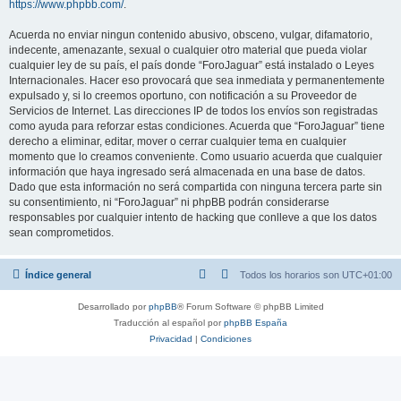
https://www.phpbb.com/
.
Acuerda no enviar ningun contenido abusivo, obsceno, vulgar, difamatorio,
indecente, amenazante, sexual o cualquier otro material que pueda violar
cualquier ley de su país, el país donde “ForoJaguar” está instalado o Leyes
Internacionales. Hacer eso provocará que sea inmediata y permanentemente
expulsado y, si lo creemos oportuno, con notificación a su Proveedor de
Servicios de Internet. Las direcciones IP de todos los envíos son registradas
como ayuda para reforzar estas condiciones. Acuerda que “ForoJaguar” tiene
derecho a eliminar, editar, mover o cerrar cualquier tema en cualquier
momento que lo creamos conveniente. Como usuario acuerda que cualquier
información que haya ingresado será almacenada en una base de datos.
Dado que esta información no será compartida con ninguna tercera parte sin
su consentimiento, ni “ForoJaguar” ni phpBB podrán considerarse
responsables por cualquier intento de hacking que conlleve a que los datos
sean comprometidos.
Índice general
Todos los horarios son
UTC+01:00
Desarrollado por
phpBB
® Forum Software © phpBB Limited
Traducción al español por
phpBB España
Privacidad
|
Condiciones