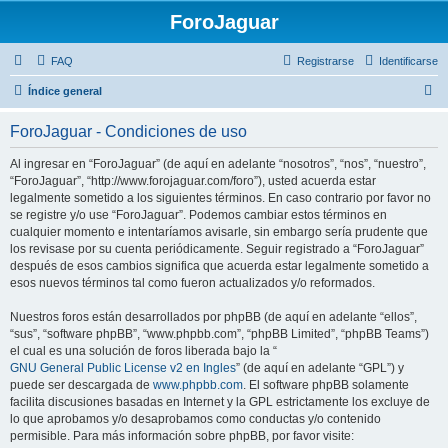
ForoJaguar
FAQ
Registrarse
Identificarse
B
Índice general
u
ForoJaguar - Condiciones de uso
s
c
Al ingresar en “ForoJaguar” (de aquí en adelante “nosotros”, “nos”, “nuestro”,
“ForoJaguar”, “http://www.forojaguar.com/foro”), usted acuerda estar
a
legalmente sometido a los siguientes términos. En caso contrario por favor no
r
se registre y/o use “ForoJaguar”. Podemos cambiar estos términos en
cualquier momento e intentaríamos avisarle, sin embargo sería prudente que
los revisase por su cuenta periódicamente. Seguir registrado a “ForoJaguar”
después de esos cambios significa que acuerda estar legalmente sometido a
esos nuevos términos tal como fueron actualizados y/o reformados.
Nuestros foros están desarrollados por phpBB (de aquí en adelante “ellos”,
“sus”, “software phpBB”, “www.phpbb.com”, “phpBB Limited”, “phpBB Teams”)
el cual es una solución de foros liberada bajo la “
GNU General Public License v2 en Ingles
” (de aquí en adelante “GPL”) y
puede ser descargada de
www.phpbb.com
. El software phpBB solamente
facilita discusiones basadas en Internet y la GPL estrictamente los excluye de
lo que aprobamos y/o desaprobamos como conductas y/o contenido
permisible. Para más información sobre phpBB, por favor visite: