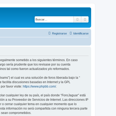
Buscar
Búsqueda avanza
Registrarse
Identificarse
r legalmente sometido a los siguientes términos. En caso
argo sería prudente que los revisase por su cuenta
nos tal como fueron actualizados y/o reformados.
ams”) el cual es una solución de foros liberada bajo la “
 facilita discusiones basadas en Internet y la GPL
or favor visite:
https://www.phpbb.com/
.
lar cualquier ley de su país, el país donde “ForoJaguar” está
ón a su Proveedor de Servicios de Internet. Las direcciones IP
er o cerrar cualquier tema en cualquier momento que lo
ta información no será compartida con ninguna tercera parte
os sean comprometidos.