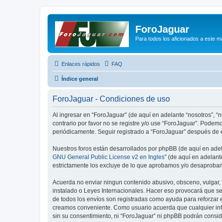
ForoJaguar
Para todos los aficionados a este m
Enlaces rápidos
FAQ
Índice general
ForoJaguar - Condiciones de uso
Al ingresar en “ForoJaguar” (de aquí en adelante “nosotros”, “n
contrario por favor no se registre y/o use “ForoJaguar”. Pode
periódicamente. Seguir registrado a “ForoJaguar” después de 
Nuestros foros están desarrollados por phpBB (de aquí en adela
GNU General Public License v2 en Ingles
” (de aquí en adelan
estrictamente los excluye de lo que aprobamos y/o desaprobam
Acuerda no enviar ningun contenido abusivo, obsceno, vulgar, d
instalado o Leyes Internacionales. Hacer eso provocará que se
de todos los envíos son registradas como ayuda para reforzar 
creamos conveniente. Como usuario acuerda que cualquier inf
sin su consentimiento, ni “ForoJaguar” ni phpBB podrán consi