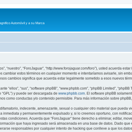
agnifico Automóvil y a su Marca
os”, “nuestro”, “ForoJaguar”, “http://www.forojaguar.com/foro”), usted acuerda esta
mos cambiar estos términos en cualquier momento e intentaríamos avisarle, sin emb
esos cambios significa que acuerda estar legalmente sometido a esos nuevos térmi
nte “ellos”, “sus”, “software phpBB”, “www.phpbb.com”, “phpBB Limited”, “phpBB Te
te “GPL”) y puede ser descargada de
www.phpbb.com
. El software phpBB solamente
os como conductas y/o contenido permisible. Para más información sobre phpBB, p
ifamatorio, indecente, amenazante, sexual o cualquier otro material que pueda vio
a inmediata y permanentemente expulsado y, si lo creemos oportuno, con notificaci
estas condiciones. Acuerda que “ForoJaguar” tiene derecho a eliminar, editar, mov
ormación que haya ingresado será almacenada en una base de datos. Dado que es
derarse responsables por cualquier intento de hacking que conlleve a que los dat