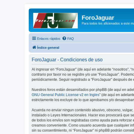
ForoJaguar
Para todos los aficionados a este m
Enlaces rápidos
FAQ
Índice general
ForoJaguar - Condiciones de uso
Al ingresar en “ForoJaguar” (de aquí en adelante “nosotros”, “n
contrario por favor no se registre y/o use “ForoJaguar”. Pode
periódicamente. Seguir registrado a “ForoJaguar” después de 
Nuestros foros están desarrollados por phpBB (de aquí en adela
GNU General Public License v2 en Ingles
” (de aquí en adelan
estrictamente los excluye de lo que aprobamos y/o desaprobam
Acuerda no enviar ningun contenido abusivo, obsceno, vulgar, d
instalado o Leyes Internacionales. Hacer eso provocará que se
de todos los envíos son registradas como ayuda para reforzar 
creamos conveniente. Como usuario acuerda que cualquier inf
sin su consentimiento, ni “ForoJaguar” ni phpBB podrán consi