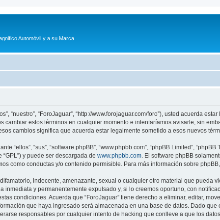
agnifico Automóvil y a su Marca
os”, “nuestro”, “ForoJaguar”, “http://www.forojaguar.com/foro”), usted acuerda esta
mos cambiar estos términos en cualquier momento e intentaríamos avisarle, sin emb
esos cambios significa que acuerda estar legalmente sometido a esos nuevos térmi
nte “ellos”, “sus”, “software phpBB”, “www.phpbb.com”, “phpBB Limited”, “phpBB Te
te “GPL”) y puede ser descargada de
www.phpbb.com
. El software phpBB solamente
os como conductas y/o contenido permisible. Para más información sobre phpBB, p
ifamatorio, indecente, amenazante, sexual o cualquier otro material que pueda vio
a inmediata y permanentemente expulsado y, si lo creemos oportuno, con notificaci
estas condiciones. Acuerda que “ForoJaguar” tiene derecho a eliminar, editar, mov
ormación que haya ingresado será almacenada en una base de datos. Dado que es
derarse responsables por cualquier intento de hacking que conlleve a que los dat