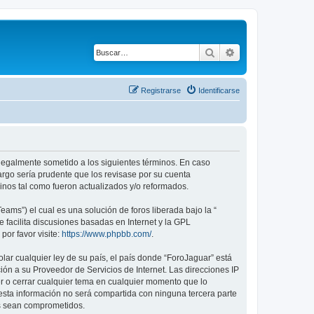
Buscar
Búsqueda avanza
Registrarse
Identificarse
r legalmente sometido a los siguientes términos. En caso
argo sería prudente que los revisase por su cuenta
nos tal como fueron actualizados y/o reformados.
ams”) el cual es una solución de foros liberada bajo la “
 facilita discusiones basadas en Internet y la GPL
or favor visite:
https://www.phpbb.com/
.
lar cualquier ley de su país, el país donde “ForoJaguar” está
ón a su Proveedor de Servicios de Internet. Las direcciones IP
er o cerrar cualquier tema en cualquier momento que lo
ta información no será compartida con ninguna tercera parte
os sean comprometidos.