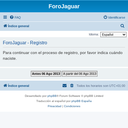
ForoJaguar
FAQ
Identificarse
B
Índice general
u
Idioma:
s
ForoJaguar - Registro
c
Para continuar con el proceso de registro, por favor indica cuándo
a
naciste.
r
Índice general
Todos los horarios son
UTC+01:00
Desarrollado por
phpBB
® Forum Software © phpBB Limited
Traducción al español por
phpBB España
Privacidad
|
Condiciones