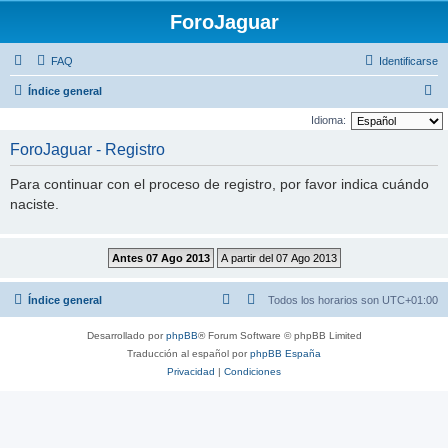
ForoJaguar
FAQ
Identificarse
B
Índice general
u
Idioma:
s
ForoJaguar - Registro
c
Para continuar con el proceso de registro, por favor indica cuándo
a
naciste.
r
Índice general
Todos los horarios son
UTC+01:00
Desarrollado por
phpBB
® Forum Software © phpBB Limited
Traducción al español por
phpBB España
Privacidad
|
Condiciones