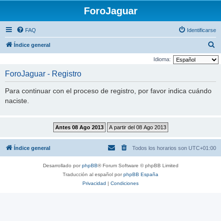
ForoJaguar
FAQ
Identificarse
B
Índice general
u
Idioma:
s
ForoJaguar - Registro
c
Para continuar con el proceso de registro, por favor indica cuándo
a
naciste.
r
Índice general
Todos los horarios son
UTC+01:00
Desarrollado por
phpBB
® Forum Software © phpBB Limited
Traducción al español por
phpBB España
Privacidad
|
Condiciones