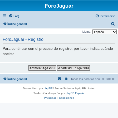
ForoJaguar
FAQ
Identificarse
B
Índice general
u
Idioma:
s
ForoJaguar - Registro
c
Para continuar con el proceso de registro, por favor indica cuándo
a
naciste.
r
Índice general
Todos los horarios son
UTC+01:00
Desarrollado por
phpBB
® Forum Software © phpBB Limited
Traducción al español por
phpBB España
Privacidad
|
Condiciones