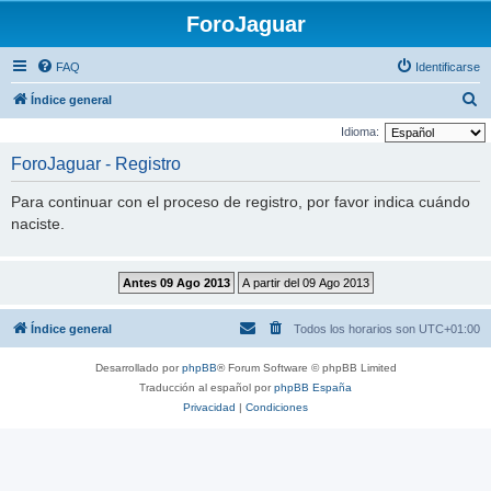
ForoJaguar
FAQ
Identificarse
B
Índice general
u
Idioma:
s
ForoJaguar - Registro
c
Para continuar con el proceso de registro, por favor indica cuándo
a
naciste.
r
Índice general
Todos los horarios son
UTC+01:00
Desarrollado por
phpBB
® Forum Software © phpBB Limited
Traducción al español por
phpBB España
Privacidad
|
Condiciones