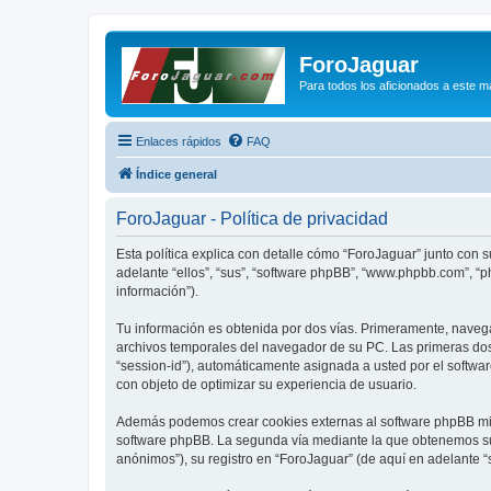
ForoJaguar
Para todos los aficionados a este m
Enlaces rápidos
FAQ
Índice general
ForoJaguar - Política de privacidad
Esta política explica con detalle cómo “ForoJaguar” junto con 
adelante “ellos”, “sus”, “software phpBB”, “www.phpbb.com”, “
información”).
Tu información es obtenida por dos vías. Primeramente, naveg
archivos temporales del navegador de su PC. Las primeras dos 
“session-id”), automáticamente asignada a usted por el softwa
con objeto de optimizar su experiencia de usuario.
Además podemos crear cookies externas al software phpBB mien
software phpBB. La segunda vía mediante la que obtenemos su 
anónimos”), su registro en “ForoJaguar” (de aquí en adelante “