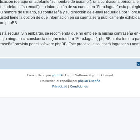
cación (de aquí en adelante “su nombre de usuario”), una contraseña personal emp
 en adelante “su email”). La información de su cuenta en “ForoJaguar” está protegid
u nombre de usuario, su contraseña y su dirección de e-mail requerida por “ForoJa
, usted tiene la opción de qué información en su cuenta será públicamente exhibida.
are phpBB.
to está segura. Sin embargo, se recomienda que no emplee la misma contraseña en 
ajo ninguna circunstancia ningún miembro “ForoJaguar”, phpBB u otra tercera parte
traseña” provisto por el software phpBB. Este proceso le solicitará ingresar su no
Desarrollado por
phpBB
® Forum Software © phpBB Limited
Traducción al español por
phpBB España
Privacidad
|
Condiciones