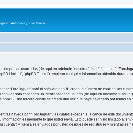
agnifico Automóvil y a su Marca
sus empresas asociadas (de aquí en adelante “nosotros”, “nos”, “nuestro”, “ForoJagu
phpBB Limited”, “phpBB Teams”) emplean cualquier información obtenida durante cu
ar por “ForoJaguar” hará al software phpBB crear un número de cookies, las cuale
cookies sólo contienen un identificador de usuario (de aquí en adelante “user-id”)
re phpBB. Una tercera cookie se creará una vez que haya navegado por temas en “F
tras navega por “ForoJaguar”, las cuales exceden el alcance de este documento 
información es mediante lo que usted envía. Esto puede ser, y no limitado a: env
su cuenta”) y mensajes enviados por usted después de registrarse y mientras se ha