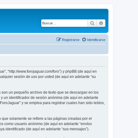
Buscar
Búsqueda avanza
Registrarse
Identificarse
ar”, “http://www.forojaguar.com/foro”) y phpBB (de aquí en
alquier sesión de uso por usted (de aquí en adelante “su
s son un pequeño archivo de texto que se descargan en los
 y un identificador de sesión anónima (de aquí en adelante
oroJaguar” y se emplea para registrar cuales han sido leídos,
que solamente se refiere a las páginas creadas por el
íos como usuario anónimo (de aquí en adelante “envíos
ya identificado (de aquí en adelante “sus mensajes”).