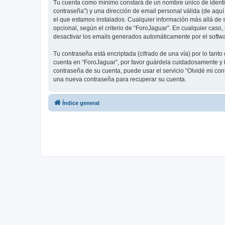
Tu cuenta como mínimo constará de un nombre único de identifi
contraseña”) y una dirección de email personal válida (de aquí
el que estamos instalados. Cualquier información más allá de s
opcional, según el criterio de “ForoJaguar”. En cualquier caso
desactivar los emails generados automáticamente por el softw
Tu contraseña está encriptada (cifrado de una vía) por lo tan
cuenta en “ForoJaguar”, por favor guárdela cuidadosamente y b
contraseña de su cuenta, puede usar el servicio “Olvidé mi con
una nueva contraseña para recuperar su cuenta.
Índice general