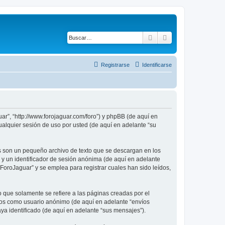
Buscar
Búsqueda avanza
Registrarse
Identificarse
ar”, “http://www.forojaguar.com/foro”) y phpBB (de aquí en
alquier sesión de uso por usted (de aquí en adelante “su
s son un pequeño archivo de texto que se descargan en los
 y un identificador de sesión anónima (de aquí en adelante
oroJaguar” y se emplea para registrar cuales han sido leídos,
que solamente se refiere a las páginas creadas por el
íos como usuario anónimo (de aquí en adelante “envíos
ya identificado (de aquí en adelante “sus mensajes”).