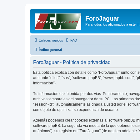
ForoJaguar
Para todos los aficionados a este m
Enlaces rápidos
FAQ
Índice general
ForoJaguar - Política de privacidad
Esta política explica con detalle cómo “ForoJaguar” junto con 
adelante “ellos”, “sus”, “software phpBB”, “www.phpbb.com”, “
información”).
Tu información es obtenida por dos vías. Primeramente, naveg
archivos temporales del navegador de su PC. Las primeras dos 
“session-id”), automáticamente asignada a usted por el softwa
con objeto de optimizar su experiencia de usuario.
Además podemos crear cookies externas al software phpBB mien
software phpBB. La segunda vía mediante la que obtenemos su 
anónimos”), su registro en “ForoJaguar” (de aquí en adelante “