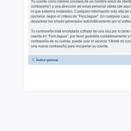
Tu cuenta como mínimo constará de un nombre único de identifi
contraseña”) y una dirección de email personal válida (de aquí
el que estamos instalados. Cualquier información más allá de s
opcional, según el criterio de “ForoJaguar”. En cualquier caso
desactivar los emails generados automáticamente por el softw
Tu contraseña está encriptada (cifrado de una vía) por lo tan
cuenta en “ForoJaguar”, por favor guárdela cuidadosamente y b
contraseña de su cuenta, puede usar el servicio “Olvidé mi con
una nueva contraseña para recuperar su cuenta.
Índice general