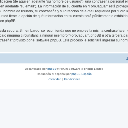
cación (de aquí en adelante “su nombre de usuario”), una contraseña personal emp
 en adelante “su email”). La información de su cuenta en “ForoJaguar” está protegid
u nombre de usuario, su contraseña y su dirección de e-mail requerida por “ForoJa
, usted tiene la opción de qué información en su cuenta será públicamente exhibida.
are phpBB.
to está segura. Sin embargo, se recomienda que no emplee la misma contraseña en 
ajo ninguna circunstancia ningún miembro “ForoJaguar”, phpBB u otra tercera parte
traseña” provisto por el software phpBB. Este proceso le solicitará ingresar su no
Desarrollado por
phpBB
® Forum Software © phpBB Limited
Traducción al español por
phpBB España
Privacidad
|
Condiciones