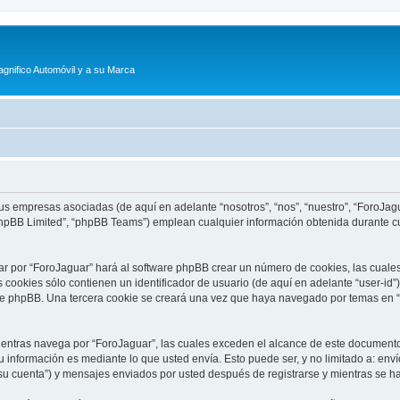
agnifico Automóvil y a su Marca
sus empresas asociadas (de aquí en adelante “nosotros”, “nos”, “nuestro”, “ForoJagu
phpBB Limited”, “phpBB Teams”) emplean cualquier información obtenida durante cu
ar por “ForoJaguar” hará al software phpBB crear un número de cookies, las cuale
cookies sólo contienen un identificador de usuario (de aquí en adelante “user-id”)
re phpBB. Una tercera cookie se creará una vez que haya navegado por temas en “F
tras navega por “ForoJaguar”, las cuales exceden el alcance de este documento 
información es mediante lo que usted envía. Esto puede ser, y no limitado a: env
su cuenta”) y mensajes enviados por usted después de registrarse y mientras se ha