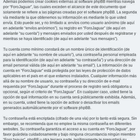
Además podemos crear cookies externas al software phpBB mientras navega
por “ForoJaguar”, las cuales exceden el alcance de este documento que
solamente se refiere a las páginas creadas por el software phpBB. La segunda
vía mediante la que obtenemos su información es mediante lo que usted
envía. Esto puede ser, y no limitado a: envíos como usuario anónimo (de aquí
en adelante “envíos anónimos”), su registro en “ForoJaguar” (de aquí en
adelante “su cuenta”) y mensajes enviados por usted después de registrarse y
mientras se haya identificado (de aquí en adelante “sus mensajes”).
Tu cuenta como mínimo constará de un nombre único de identificación (de
aquí en adelante “su nombre de usuario”), una contraseña personal empleada
para la identificación (de aquí en adelante “su contraseña”) y una dirección de
email personal válida (de aquí en adelante “su email”). La información de su
cuenta en “ForoJaguar” está protegida por las leyes de protección de datos
aplicables en el país en el que estamos instalados. Cualquier información más
allá de su nombre de usuario, su contraseña y su dirección de e-mail
requerida por “ForoJaguar” durante el proceso de registro será obligatoria u
opcional, según el criterio de “ForoJaguar”. En cualquier caso, usted tiene la
opción de qué información en su cuenta será públicamente exhibida. Además,
en su cuenta, usted tiene la opción de activar o desactivar los emails
generados automáticamente por el software phpBB.
Tu contraseña está encriptada (cifrado de una vía) por lo tanto está segura. Sin
embargo, se recomienda que no emplee la misma contraseña en diferentes
websites. Su contraseña garantiza el acceso a su cuenta en “ForoJaguar”, por
favor guárdela cuidadosamente y bajo ninguna circunstancia ningún miembro
“ForoJaguar”, phpBB u otra tercera parte, legítimamente le preguntará su