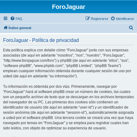
ForoJaguar
FAQ
Registrarse
Identificarse
B
Índice general
u
ForoJaguar - Política de privacidad
s
c
Esta política explica con detalle cómo “ForoJaguar” junto con sus empresas
asociadas (de aquí en adelante “nosotros”, “nos”, “nuestro”, “ForoJaguar”,
a
“http://www.forojaguar.com/foro”) y phpBB (de aquí en adelante “ellos”, “sus”,
r
“software phpBB”, “www.phpbb.com”, “phpBB Limited”, “phpBB Teams”)
emplean cualquier información obtenida durante cualquier sesión de uso por
usted (de aquí en adelante “su información”).
Tu información es obtenida por dos vías. Primeramente, navegar por
“ForoJaguar” hará al software phpBB crear un número de cookies, las cuales
son un pequeño archivo de texto que se descargan en los archivos temporales
del navegador de su PC. Las primeras dos cookies sólo contienen un
identificador de usuario (de aquí en adelante “user-id”) y un identificador de
sesión anónima (de aquí en adelante “session-id”), automáticamente asignada
a usted por el software phpBB. Una tercera cookie se creará una vez que haya
navegado por temas en “ForoJaguar” y se emplea para registrar cuales han
sido leídos, con objeto de optimizar su experiencia de usuario.