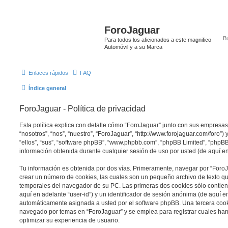
ForoJaguar
Para todos los aficionados a este magnifico
Automóvil y a su Marca
Enlaces rápidos
FAQ
Índice general
ForoJaguar - Política de privacidad
Esta política explica con detalle cómo “ForoJaguar” junto con sus empresa
“nosotros”, “nos”, “nuestro”, “ForoJaguar”, “http://www.forojaguar.com/foro”
“ellos”, “sus”, “software phpBB”, “www.phpbb.com”, “phpBB Limited”, “php
información obtenida durante cualquier sesión de uso por usted (de aquí en
Tu información es obtenida por dos vías. Primeramente, navegar por “Foro
crear un número de cookies, las cuales son un pequeño archivo de texto q
temporales del navegador de su PC. Las primeras dos cookies sólo contiene
aquí en adelante “user-id”) y un identificador de sesión anónima (de aquí en
automáticamente asignada a usted por el software phpBB. Una tercera coo
navegado por temas en “ForoJaguar” y se emplea para registrar cuales han 
optimizar su experiencia de usuario.