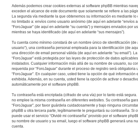
Además podemos crear cookies externas al software phpBB mientras navega
exceden el alcance de este documento que solamente se refiere a las pági
La segunda vía mediante la que obtenemos su información es mediante lo q
no limitado a: envíos como usuario anónimo (de aquí en adelante “envíos a
“ForoJaguar” (de aquí en adelante “su cuenta”) y mensajes enviados por us
mientras se haya identificado (de aquí en adelante “sus mensajes”).
Tu cuenta como mínimo constará de un nombre único de identificación (de
usuario”), una contraseña personal empleada para la identificación (de aqu
una dirección de email personal válida (de aquí en adelante “su email”). L
“ForoJaguar” está protegida por las leyes de protección de datos aplicable
instalados. Cualquier información más allá de su nombre de usuario, su con
requerida por “ForoJaguar” durante el proceso de registro será obligatoria u
“ForoJaguar”. En cualquier caso, usted tiene la opción de qué información
exhibida. Además, en su cuenta, usted tiene la opción de activar o desacti
automáticamente por el software phpBB.
Tu contraseña está encriptada (cifrado de una vía) por lo tanto está segur
no emplee la misma contraseña en diferentes websites. Su contraseña gara
“ForoJaguar”, por favor guárdela cuidadosamente y bajo ninguna circunst
phpBB u otra tercera parte, legítimamente le preguntará su contraseña. Si o
puede usar el servicio “Olvidé mi contraseña” provisto por el software phpBB
su nombre de usuario y su email, luego el software phpBB generará una n
cuenta.