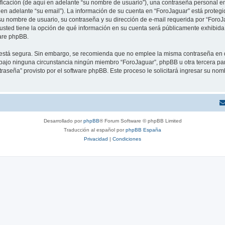
cación (de aquí en adelante “su nombre de usuario”), una contraseña personal emp
 en adelante “su email”). La información de su cuenta en “ForoJaguar” está protegid
u nombre de usuario, su contraseña y su dirección de e-mail requerida por “ForoJa
, usted tiene la opción de qué información en su cuenta será públicamente exhibida.
are phpBB.
to está segura. Sin embargo, se recomienda que no emplee la misma contraseña en 
ajo ninguna circunstancia ningún miembro “ForoJaguar”, phpBB u otra tercera parte
traseña” provisto por el software phpBB. Este proceso le solicitará ingresar su no
Desarrollado por
phpBB
® Forum Software © phpBB Limited
Traducción al español por
phpBB España
Privacidad
|
Condiciones