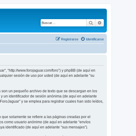
Buscar
Búsqueda avanza
Registrarse
Identificarse
ar”, “http://www.forojaguar.com/foro”) y phpBB (de aquí en
alquier sesión de uso por usted (de aquí en adelante “su
s son un pequeño archivo de texto que se descargan en los
 y un identificador de sesión anónima (de aquí en adelante
oroJaguar” y se emplea para registrar cuales han sido leídos,
que solamente se refiere a las páginas creadas por el
íos como usuario anónimo (de aquí en adelante “envíos
ya identificado (de aquí en adelante “sus mensajes”).