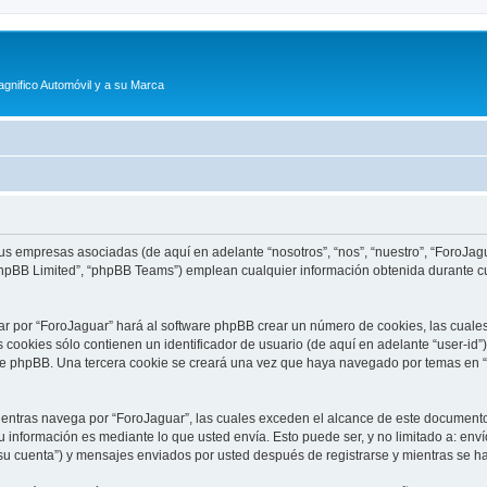
agnifico Automóvil y a su Marca
sus empresas asociadas (de aquí en adelante “nosotros”, “nos”, “nuestro”, “ForoJagu
phpBB Limited”, “phpBB Teams”) emplean cualquier información obtenida durante cu
ar por “ForoJaguar” hará al software phpBB crear un número de cookies, las cuale
cookies sólo contienen un identificador de usuario (de aquí en adelante “user-id”)
re phpBB. Una tercera cookie se creará una vez que haya navegado por temas en “F
tras navega por “ForoJaguar”, las cuales exceden el alcance de este documento 
información es mediante lo que usted envía. Esto puede ser, y no limitado a: env
su cuenta”) y mensajes enviados por usted después de registrarse y mientras se ha