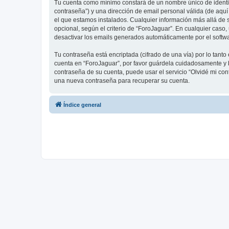
Tu cuenta como mínimo constará de un nombre único de identifi
contraseña”) y una dirección de email personal válida (de aquí
el que estamos instalados. Cualquier información más allá de s
opcional, según el criterio de “ForoJaguar”. En cualquier caso
desactivar los emails generados automáticamente por el softw
Tu contraseña está encriptada (cifrado de una vía) por lo tan
cuenta en “ForoJaguar”, por favor guárdela cuidadosamente y b
contraseña de su cuenta, puede usar el servicio “Olvidé mi con
una nueva contraseña para recuperar su cuenta.
Índice general