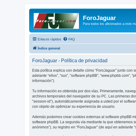
ForoJaguar
Para todos los aficionados a este m
Enlaces rápidos
FAQ
Índice general
ForoJaguar - Política de privacidad
Esta política explica con detalle cómo “ForoJaguar” junto con 
adelante “ellos”, “sus”, “software phpBB”, “www.phpbb.com”, “
información”).
Tu información es obtenida por dos vías. Primeramente, naveg
archivos temporales del navegador de su PC. Las primeras dos 
“session-id”), automáticamente asignada a usted por el softwa
con objeto de optimizar su experiencia de usuario.
Además podemos crear cookies externas al software phpBB mien
software phpBB. La segunda vía mediante la que obtenemos su 
anónimos”), su registro en “ForoJaguar” (de aquí en adelante “