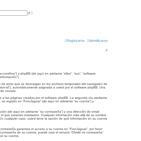
B
B
ú
u
s
s
q
c
u
a
e
r
d
a
a
Registrarse
Identificarse
v
a
B
n
z
u
a
d
a
s
c
r.com/foro”) y phpBB (de aquí en adelante “ellos”, “sus”, “software
nformación”).
a
o de texto que se descargan en los archivos temporales del navegador de
ession-id”), automáticamente asignada a usted por el software phpBB. Una
r
 de usuario.
e a las páginas creadas por el software phpBB. La segunda vía mediante
su registro en “ForoJaguar” (de aquí en adelante “su cuenta”) y
ción (de aquí en adelante “su contraseña”) y una dirección de email
en el que estamos instalados. Cualquier información más allá de su nombre
. En cualquier caso, usted tiene la opción de qué información en su cuenta
contraseña garantiza el acceso a su cuenta en “ForoJaguar”, por favor
contraseña de su cuenta, puede usar el servicio “Olvidé mi contraseña”
rar su cuenta.