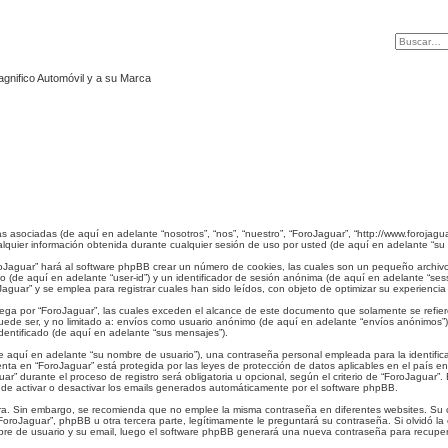
agnifico Automóvil y a su Marca
 asociadas (de aquí en adelante “nosotros”, “nos”, “nuestro”, “ForoJaguar”, “http://www.forojagua
ier información obtenida durante cualquier sesión de uso por usted (de aquí en adelante “su i
roJaguar” hará al software phpBB crear un número de cookies, las cuales son un pequeño archiv
io (de aquí en adelante “user-id”) y un identificador de sesión anónima (de aquí en adelante “s
uar” y se emplea para registrar cuales han sido leídos, con objeto de optimizar su experiencia
ga por “ForoJaguar”, las cuales exceden el alcance de este documento que solamente se refier
ede ser, y no limitado a: envíos como usuario anónimo (de aquí en adelante “envíos anónimos”), 
entificado (de aquí en adelante “sus mensajes”).
 aquí en adelante “su nombre de usuario”), una contraseña personal empleada para la identifica
enta en “ForoJaguar” está protegida por las leyes de protección de datos aplicables en el país 
ar” durante el proceso de registro será obligatoria u opcional, según el criterio de “ForoJaguar”
 de activar o desactivar los emails generados automáticamente por el software phpBB.
gura. Sin embargo, se recomienda que no emplee la misma contraseña en diferentes websites. Su 
oJaguar”, phpBB u otra tercera parte, legítimamente le preguntará su contraseña. Si olvidó la 
ombre de usuario y su email, luego el software phpBB generará una nueva contraseña para recupe