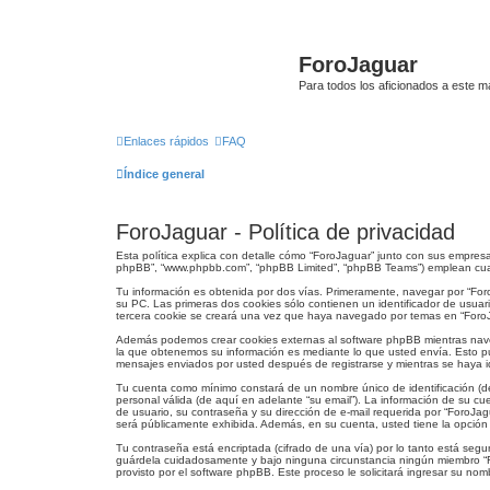
ForoJaguar
Para todos los aficionados a este m
Enlaces rápidos
FAQ
Índice general
ForoJaguar - Política de privacidad
Esta política explica con detalle cómo “ForoJaguar” junto con sus empresas
phpBB”, “www.phpbb.com”, “phpBB Limited”, “phpBB Teams”) emplean cualqu
Tu información es obtenida por dos vías. Primeramente, navegar por “Fo
su PC. Las primeras dos cookies sólo contienen un identificador de usuar
tercera cookie se creará una vez que haya navegado por temas en “ForoJag
Además podemos crear cookies externas al software phpBB mientras nave
la que obtenemos su información es mediante lo que usted envía. Esto pu
mensajes enviados por usted después de registrarse y mientras se haya id
Tu cuenta como mínimo constará de un nombre único de identificación (de
personal válida (de aquí en adelante “su email”). La información de su cu
de usuario, su contraseña y su dirección de e-mail requerida por “ForoJagu
será públicamente exhibida. Además, en su cuenta, usted tiene la opción
Tu contraseña está encriptada (cifrado de una vía) por lo tanto está se
guárdela cuidadosamente y bajo ninguna circunstancia ningún miembro “For
provisto por el software phpBB. Este proceso le solicitará ingresar su n