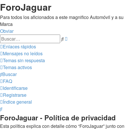
ForoJaguar
Para todos los aficionados a este magnifico Automóvil y a su
Marca
Obviar
Búsqueda
Buscar
avanzada
Enlaces rápidos
Mensajes no leídos
Temas sin respuesta
Temas activos
Buscar
FAQ
Identificarse
Registrarse
Índice general
Buscar
ForoJaguar - Política de privacidad
Esta política explica con detalle cómo “ForoJaguar” junto con