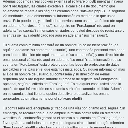
Además podemos crear cookies externas al software phpBB mientras navega
por “ForoJaguar”, las cuales exceden el alcance de este documento que
solamente se refiere a las páginas creadas por el software phpBB. La segunda
vía mediante la que obtenemos su información es mediante lo que usted
envía. Esto puede ser, y no limitado a: envíos como usuario anónimo (de aquí
en adelante “envíos anónimos”), su registro en “ForoJaguar” (de aquí en
adelante “su cuenta”) y mensajes enviados por usted después de registrarse y
mientras se haya identificado (de aquí en adelante “sus mensajes”).
Tu cuenta como mínimo constará de un nombre único de identificación (de
aquí en adelante “su nombre de usuario”), una contraseña personal empleada
para la identificación (de aquí en adelante “su contraseña”) y una dirección de
email personal válida (de aquí en adelante “su email”). La información de su
cuenta en “ForoJaguar” está protegida por las leyes de protección de datos
aplicables en el país en el que estamos instalados. Cualquier información más
allá de su nombre de usuario, su contraseña y su dirección de e-mail
requerida por “ForoJaguar” durante el proceso de registro será obligatoria u
opcional, según el criterio de “ForoJaguar”. En cualquier caso, usted tiene la
opción de qué información en su cuenta será públicamente exhibida. Además,
en su cuenta, usted tiene la opción de activar o desactivar los emails
generados automáticamente por el software phpBB.
Tu contraseña está encriptada (cifrado de una vía) por lo tanto está segura. Sin
embargo, se recomienda que no emplee la misma contraseña en diferentes
websites. Su contraseña garantiza el acceso a su cuenta en “ForoJaguar”, por
favor guárdela cuidadosamente y bajo ninguna circunstancia ningún miembro
“ForoJaguar”, phpBB u otra tercera parte, legítimamente le preguntará su