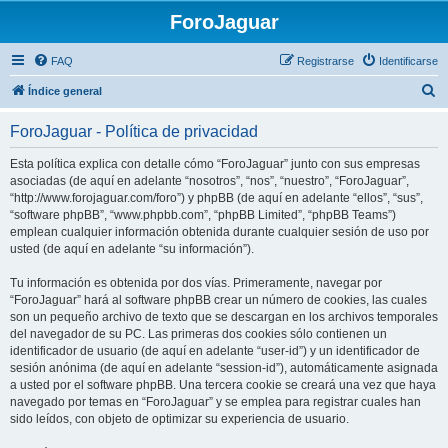
ForoJaguar
FAQ
Registrarse
Identificarse
B
Índice general
u
ForoJaguar - Política de privacidad
s
c
Esta política explica con detalle cómo “ForoJaguar” junto con sus empresas
asociadas (de aquí en adelante “nosotros”, “nos”, “nuestro”, “ForoJaguar”,
a
“http://www.forojaguar.com/foro”) y phpBB (de aquí en adelante “ellos”, “sus”,
r
“software phpBB”, “www.phpbb.com”, “phpBB Limited”, “phpBB Teams”)
emplean cualquier información obtenida durante cualquier sesión de uso por
usted (de aquí en adelante “su información”).
Tu información es obtenida por dos vías. Primeramente, navegar por
“ForoJaguar” hará al software phpBB crear un número de cookies, las cuales
son un pequeño archivo de texto que se descargan en los archivos temporales
del navegador de su PC. Las primeras dos cookies sólo contienen un
identificador de usuario (de aquí en adelante “user-id”) y un identificador de
sesión anónima (de aquí en adelante “session-id”), automáticamente asignada
a usted por el software phpBB. Una tercera cookie se creará una vez que haya
navegado por temas en “ForoJaguar” y se emplea para registrar cuales han
sido leídos, con objeto de optimizar su experiencia de usuario.