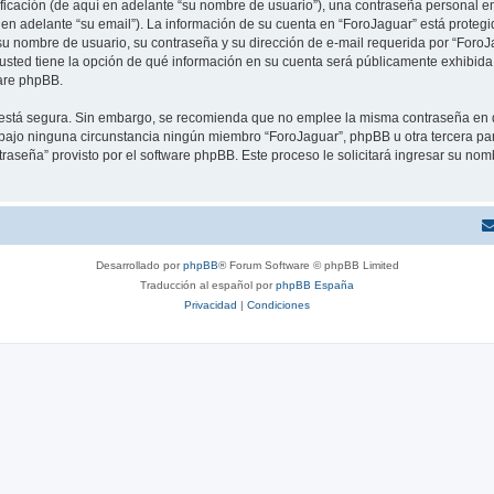
cación (de aquí en adelante “su nombre de usuario”), una contraseña personal emp
 en adelante “su email”). La información de su cuenta en “ForoJaguar” está protegid
u nombre de usuario, su contraseña y su dirección de e-mail requerida por “ForoJa
, usted tiene la opción de qué información en su cuenta será públicamente exhibida.
are phpBB.
to está segura. Sin embargo, se recomienda que no emplee la misma contraseña en 
ajo ninguna circunstancia ningún miembro “ForoJaguar”, phpBB u otra tercera parte
traseña” provisto por el software phpBB. Este proceso le solicitará ingresar su no
Desarrollado por
phpBB
® Forum Software © phpBB Limited
Traducción al español por
phpBB España
Privacidad
|
Condiciones