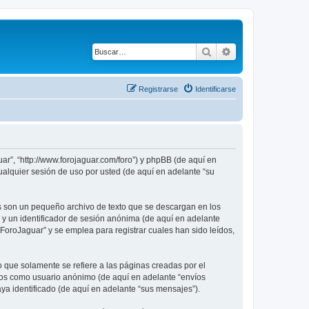
Buscar
Búsqueda avanza
Registrarse
Identificarse
ar”, “http://www.forojaguar.com/foro”) y phpBB (de aquí en
alquier sesión de uso por usted (de aquí en adelante “su
s son un pequeño archivo de texto que se descargan en los
 y un identificador de sesión anónima (de aquí en adelante
oroJaguar” y se emplea para registrar cuales han sido leídos,
que solamente se refiere a las páginas creadas por el
íos como usuario anónimo (de aquí en adelante “envíos
ya identificado (de aquí en adelante “sus mensajes”).