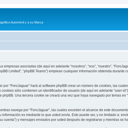
agnifico Automóvil y a su Marca
sus empresas asociadas (de aquí en adelante “nosotros”, “nos”, “nuestro”, “ForoJagu
phpBB Limited”, “phpBB Teams”) emplean cualquier información obtenida durante cu
ar por “ForoJaguar” hará al software phpBB crear un número de cookies, las cuale
cookies sólo contienen un identificador de usuario (de aquí en adelante “user-id”)
re phpBB. Una tercera cookie se creará una vez que haya navegado por temas en “F
tras navega por “ForoJaguar”, las cuales exceden el alcance de este documento 
información es mediante lo que usted envía. Esto puede ser, y no limitado a: env
su cuenta”) y mensajes enviados por usted después de registrarse y mientras se ha