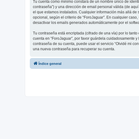
Tu cuenta como mínimo constará de un nombre único de identifi
contraseña”) y una dirección de email personal válida (de aquí
el que estamos instalados. Cualquier información más allá de s
opcional, según el criterio de “ForoJaguar”. En cualquier caso
desactivar los emails generados automáticamente por el softw
Tu contraseña está encriptada (cifrado de una vía) por lo tan
cuenta en “ForoJaguar”, por favor guárdela cuidadosamente y b
contraseña de su cuenta, puede usar el servicio “Olvidé mi con
una nueva contraseña para recuperar su cuenta.
Índice general