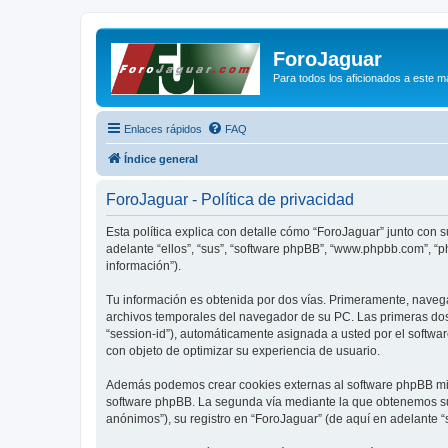
ForoJaguar
Para todos los aficionados a este m
Enlaces rápidos
FAQ
Índice general
ForoJaguar - Política de privacidad
Esta política explica con detalle cómo “ForoJaguar” junto con 
adelante “ellos”, “sus”, “software phpBB”, “www.phpbb.com”, “
información”).
Tu información es obtenida por dos vías. Primeramente, naveg
archivos temporales del navegador de su PC. Las primeras dos 
“session-id”), automáticamente asignada a usted por el softwa
con objeto de optimizar su experiencia de usuario.
Además podemos crear cookies externas al software phpBB mien
software phpBB. La segunda vía mediante la que obtenemos su 
anónimos”), su registro en “ForoJaguar” (de aquí en adelante “