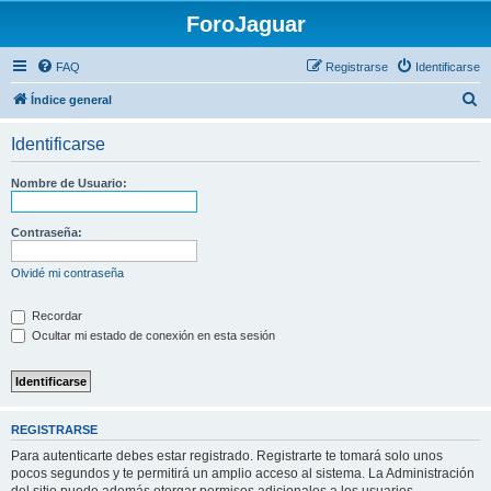
ForoJaguar
FAQ
Registrarse
Identificarse
B
Índice general
u
Identificarse
s
c
Nombre de Usuario:
a
r
Contraseña:
Olvidé mi contraseña
Recordar
Ocultar mi estado de conexión en esta sesión
REGISTRARSE
Para autenticarte debes estar registrado. Registrarte te tomará solo unos
pocos segundos y te permitirá un amplio acceso al sistema. La Administración
del sitio puede además otorgar permisos adicionales a los usuarios