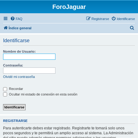
ForoJaguar
FAQ
Registrarse
Identificarse
B
Índice general
u
Identificarse
s
c
Nombre de Usuario:
a
r
Contraseña:
Olvidé mi contraseña
Recordar
Ocultar mi estado de conexión en esta sesión
REGISTRARSE
Para autenticarte debes estar registrado. Registrarte te tomará solo unos
pocos segundos y te permitirá un amplio acceso al sistema. La Administración
del sitio puede además otorgar permisos adicionales a los usuarios