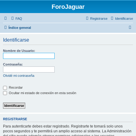
ForoJaguar
FAQ
Registrarse
Identificarse
B
Índice general
u
Identificarse
s
c
Nombre de Usuario:
a
r
Contraseña:
Olvidé mi contraseña
Recordar
Ocultar mi estado de conexión en esta sesión
REGISTRARSE
Para autenticarte debes estar registrado. Registrarte te tomará solo unos
pocos segundos y te permitirá un amplio acceso al sistema. La Administración
del sitio puede además otorgar permisos adicionales a los usuarios