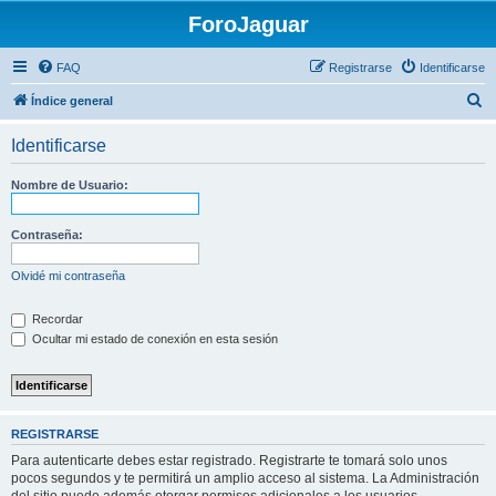
ForoJaguar
FAQ
Registrarse
Identificarse
B
Índice general
u
Identificarse
s
c
Nombre de Usuario:
a
r
Contraseña:
Olvidé mi contraseña
Recordar
Ocultar mi estado de conexión en esta sesión
REGISTRARSE
Para autenticarte debes estar registrado. Registrarte te tomará solo unos
pocos segundos y te permitirá un amplio acceso al sistema. La Administración
del sitio puede además otorgar permisos adicionales a los usuarios