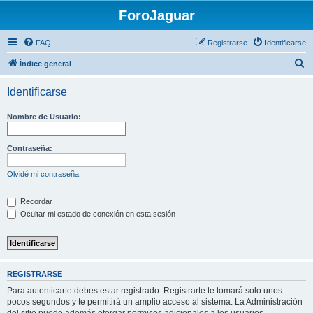
ForoJaguar
FAQ
Registrarse
Identificarse
B
Índice general
u
Identificarse
s
c
Nombre de Usuario:
a
r
Contraseña:
Olvidé mi contraseña
Recordar
Ocultar mi estado de conexión en esta sesión
REGISTRARSE
Para autenticarte debes estar registrado. Registrarte te tomará solo unos
pocos segundos y te permitirá un amplio acceso al sistema. La Administración
del sitio puede además otorgar permisos adicionales a los usuarios