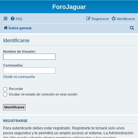
ForoJaguar
FAQ
Registrarse
Identificarse
B
Índice general
u
Identificarse
s
c
Nombre de Usuario:
a
r
Contraseña:
Olvidé mi contraseña
Recordar
Ocultar mi estado de conexión en esta sesión
REGISTRARSE
Para autenticarte debes estar registrado. Registrarte te tomará solo unos
pocos segundos y te permitirá un amplio acceso al sistema. La Administración
del sitio puede además otorgar permisos adicionales a los usuarios