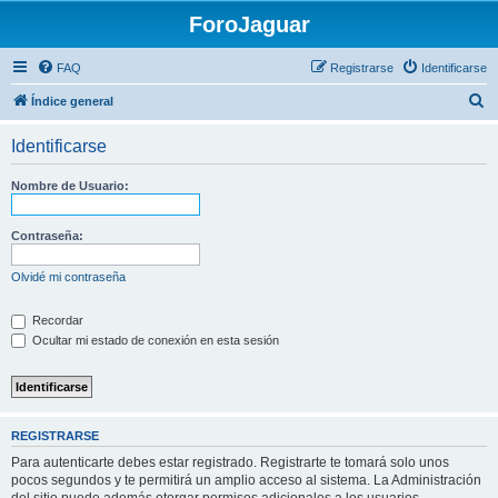
ForoJaguar
FAQ
Registrarse
Identificarse
B
Índice general
u
Identificarse
s
c
Nombre de Usuario:
a
r
Contraseña:
Olvidé mi contraseña
Recordar
Ocultar mi estado de conexión en esta sesión
REGISTRARSE
Para autenticarte debes estar registrado. Registrarte te tomará solo unos
pocos segundos y te permitirá un amplio acceso al sistema. La Administración
del sitio puede además otorgar permisos adicionales a los usuarios