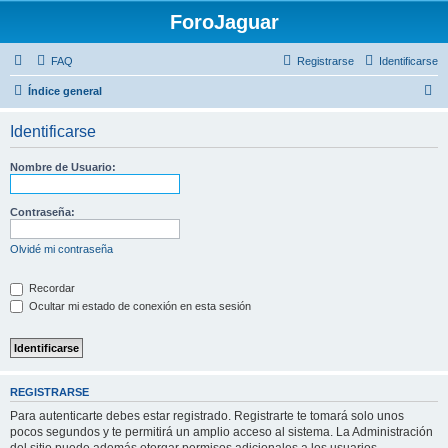
ForoJaguar
FAQ
Registrarse
Identificarse
B
Índice general
u
Identificarse
s
c
Nombre de Usuario:
a
r
Contraseña:
Olvidé mi contraseña
Recordar
Ocultar mi estado de conexión en esta sesión
REGISTRARSE
Para autenticarte debes estar registrado. Registrarte te tomará solo unos
pocos segundos y te permitirá un amplio acceso al sistema. La Administración
del sitio puede además otorgar permisos adicionales a los usuarios