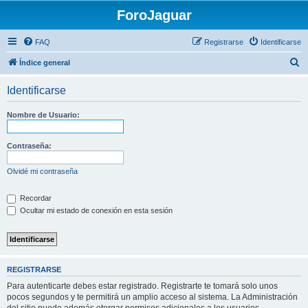
ForoJaguar
FAQ
Registrarse
Identificarse
B
Índice general
u
Identificarse
s
c
Nombre de Usuario:
a
r
Contraseña:
Olvidé mi contraseña
Recordar
Ocultar mi estado de conexión en esta sesión
REGISTRARSE
Para autenticarte debes estar registrado. Registrarte te tomará solo unos
pocos segundos y te permitirá un amplio acceso al sistema. La Administración
del sitio puede además otorgar permisos adicionales a los usuarios