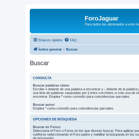
ForoJaguar
Para todos los aficionados a este m
Enlaces rápidos
FAQ
Índice general
Buscar
Buscar
CONSULTA
Buscar palabras clave:
Escribe
+
delante de una palabra a encontrar y
-
delante de la palabra 
una lista de palabras separadas por
|
entre corchetes si solo una de el
encontrar. Emplea
*
como comodín para coincidencias parciales.
Buscar autor:
Emplea * como comodín para coincidencias parciales.
OPCIONES DE BÚSQUEDA
Buscar en Foros:
Selecciona el Foro o Foros en los que deseas buscar. Para agilizar p
subforos seleccionando el Foro padre y habilitar la búsqueda en los 
de búsqueda).