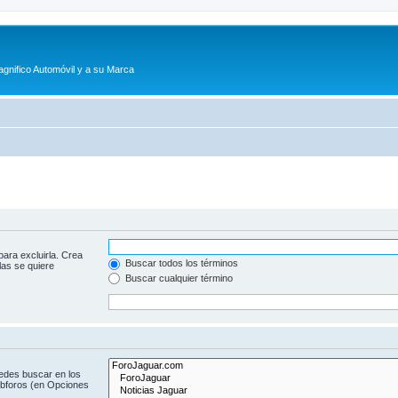
agnifico Automóvil y a su Marca
para excluirla. Crea
Buscar todos los términos
las se quiere
Buscar cualquier término
uedes buscar en los
subforos (en Opciones