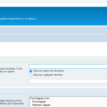
agnifico Automóvil y a su Marca
para excluirla. Crea
Buscar todos los términos
las se quiere
Buscar cualquier término
uedes buscar en los
subforos (en Opciones