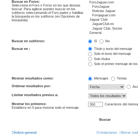
Buscar en Foros:
Selecciona el Foro o Foros en los que deseas
buscar. Para agilizar puedes buscar en los
subforos seleccionando el Foro padre y habilitar
la búsqueda en los subforos (en Opciones de
búsqueda).
Buscar en subforos:
Sí
No
Buscar en :
Título y texto del mensaje
Solo el texto del mensaje
Solo títulos
Solo el primer mensaje de lo
Mostrar resultados como:
Mensajes
Temas
Ordenar resultados por:
Asc
Limitar resultados previos a:
Mostrar los primeros:
Caracteres del mensa
Establece en 0 para mostrar todo el mensaje.
Índice general
Contáctanos
Borrar coo