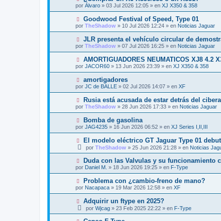
o
e
u
s
por
Álvaro
»
03 Jul 2026 12:05
» en
XJ X350 & 358
m
e
a
e
v
j
N
Goodwood Festival of Speed, Type 01
n
o
e
u
s
por
TheShadow
»
10 Jul 2026 12:24
» en
Noticias Jaguar
m
e
a
e
v
j
N
JLR presenta el vehículo circular de demost
n
o
e
u
s
por
TheShadow
»
07 Jul 2026 16:25
» en
Noticias Jaguar
m
e
a
e
v
j
N
AMORTIGUADORES NEUMATICOS XJ8 4.2 X
n
o
e
u
s
por
JACOR60
»
13 Jun 2026 23:39
» en
XJ X350 & 358
m
e
a
e
v
j
N
amortigadores
n
o
e
u
s
por
JC de BALLE
»
02 Jul 2026 14:07
» en
XF
m
e
a
e
v
j
N
Rusia está acusada de estar detrás del ciber
n
o
e
u
s
por
TheShadow
»
28 Jun 2026 17:33
» en
Noticias Jaguar
m
e
a
e
v
j
N
Bomba de gasolina
n
o
e
u
s
por
JAG4235
»
16 Jun 2026 06:52
» en
XJ Series I,II,III
m
e
a
e
v
j
N
El modelo eléctrico GT Jaguar Type 01 debut
n
o
e
u
s
por
TheShadow
»
25 Jun 2026 21:28
» en
Noticias Jag
m
e
a
e
v
j
N
Duda con las Valvulas y su funcionamiento c
n
o
e
u
s
por
Daniel M.
»
18 Jun 2026 19:25
» en
F-Type
m
e
a
e
v
j
N
Problema con ¿cambio-freno de mano?
n
o
e
u
s
por
Nacapaca
»
19 Mar 2026 12:58
» en
XF
m
e
a
e
v
j
N
Adquirir un ftype en 2025?
n
o
e
u
s
por
Wjcag
»
23 Feb 2025 22:22
» en
F-Type
m
e
a
e
v
j
N