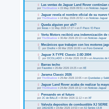
e
j
v
N
Las ventas de Jaguar Land Rover continúan r
n
e
o
u
s
por
TheShadow
»
15 May 2026 09:51
» en
Noticias Jaguar
m
e
a
e
v
j
N
Jaguar revela el nombre oficial de su nuevo
n
o
e
u
s
por
TheShadow
»
14 May 2026 20:52
» en
Noticias Jaguar
m
e
a
e
v
j
N
Queda alguien por ahí?
n
o
e
u
s
por
Ikeas
»
11 May 2026 17:27
» en
F-Pace / E-Pace
m
e
a
e
v
j
N
Vertu Motors recibirá una indemnización de 
n
o
e
u
s
por
TheShadow
»
30 Abr 2026 20:13
» en
Noticias Jaguar
m
e
a
e
v
j
N
Mecánicos que trabajen con los motores jag
n
o
e
u
s
por
Onofre
»
06 Mar 2026 16:00
» en
Foro General
m
e
a
e
v
j
N
Jaguar X-TYPE Classic 2.0D 2004
n
o
e
u
s
por
OCOLLADO
»
24 Abr 2026 19:28
» en
Anuncios de 
m
e
a
e
v
j
N
Barras techo
n
o
e
u
s
por
Faustino
»
26 Abr 2026 19:25
» en
XE
m
e
a
e
v
j
N
Jarama Classic 2026
n
o
e
u
s
por
TheShadow
»
29 Abr 2026 10:05
» en
Quedadas y Sali
m
e
a
e
v
j
N
Jaguar Land Rover acaba de realizar la mayor
n
o
e
u
s
por
TheShadow
»
24 Abr 2026 18:12
» en
Noticias Jaguar
m
e
a
e
v
j
N
Pensando en el futuro
n
o
e
u
s
por
JC de BALLE
»
08 Abr 2026 11:12
» en
XF
m
e
a
e
v
j
N
Valvula depositos de combustible XJ SERIE 
n
o
e
u
s
por
JAG4235
»
19 Abr 2026 14:53
» en
XJ Series I,II,III
m