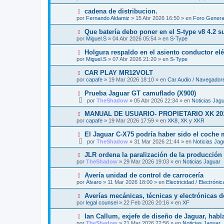
e
a
e
v
j
N
cadena de distribucion.
n
o
e
u
s
por
Fernando Aldamiz
»
15 Abr 2026 16:50
» en
Foro Genera
m
e
a
e
v
j
N
Que batería debo poner en el S-type v8 4.2 
n
o
e
u
s
por
Miguel.S
»
04 Abr 2026 05:54
» en
S-Type
m
e
a
e
v
j
N
Holgura respaldo en el asiento conductor elé
n
o
e
u
s
por
Miguel.S
»
07 Abr 2026 21:20
» en
S-Type
m
e
a
e
v
j
N
CAR PLAY MR12VOLT
n
o
e
u
s
por
capafe
»
19 Mar 2026 18:10
» en
Car Audio / Navegador
m
e
a
e
v
j
N
Prueba Jaguar GT camuflado (X900)
n
o
e
u
s
por
TheShadow
»
05 Abr 2026 22:34
» en
Noticias Jag
m
e
a
e
v
j
N
MANUAL DE USUARIO- PROPIETARIO XK 20
n
o
e
u
s
por
capafe
»
19 Mar 2026 17:59
» en
XK8, XK y XKR
m
e
a
e
v
j
N
El Jaguar C-X75 podría haber sido el coche
n
o
e
u
s
por
TheShadow
»
31 Mar 2026 21:44
» en
Noticias Jag
m
e
a
e
v
j
N
JLR ordena la paralización de la producción e
n
o
e
u
s
por
TheShadow
»
29 Mar 2026 19:03
» en
Noticias Jaguar
m
e
a
e
v
j
N
Avería unidad de control de carrocería
n
o
e
u
s
por
Álvaro
»
11 Mar 2026 18:00
» en
Electricidad / Electrónic
m
e
a
e
v
j
N
Averías mecánicas, técnicas y electrónicas d
n
o
e
u
s
por
legal counsel
»
22 Feb 2026 20:16
» en
XF
m
e
a
e
v
j
N
Ian Callum, exjefe de diseño de Jaguar, habla
n
o
e
u
s
por
TheShadow
»
21 Mar 2026 22:56
» en
Noticias Jaguar