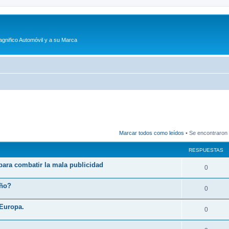
agnifico Automóvil y a su Marca
Marcar todos como leídos
• Se encontraron
RESPUESTAS
 para combatir la mala publicidad
R
0
e
eño?
R
0
s
e
 Europa.
p
R
0
s
u
e
p