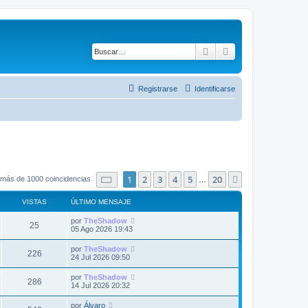
Buscar
Búsqueda avanza
Registrarse
Identificarse
Página
1
de
20
1
2
3
4
5
20
Siguiente
 más de 1000 coincidencias
…
VISTAS
ÚLTIMO MENSAJE
Ú
por
TheShadow
V
25
l
05 Ago 2026 19:43
t
i
i
Ú
por
TheShadow
V
226
m
l
24 Jul 2026 09:50
s
o
t
m
i
i
Ú
por
TheShadow
t
e
V
286
m
l
14 Jul 2026 20:32
n
s
o
t
s
a
m
i
i
a
Ú
por
Álvaro
t
e