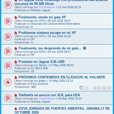
e
u
una puja de 50.500 libras
n
e
s
Último mensaje por
TheShadow
«
10 Jun 2026 20:15
v
a
Publicado en
Noticias Jaguar
o
j
m
e
N
Finalmente, vendo mi gato XF
e
u
Último mensaje por
n
GPS
«
06 Jun 2026 18:07
e
Publicado en
s
Anuncios de Compra-Venta Particulares
v
Respuestas:
a
2
o
j
m
N
Problemas sistema escape en mi XF
e
e
u
Último mensaje por
GPS
«
05 Jun 2026 10:26
n
e
Publicado en
XF
s
v
Respuestas:
3
a
o
j
m
N
Finalmente, me desprendo de mi gato... 😪
e
e
u
Último mensaje por
GPS
«
04 Jun 2026 09:57
n
e
Publicado en
XF
s
v
a
o
N
Presento mi Jaguar XJ6 x300
j
m
u
Último mensaje por
Álvaro
«
27 May 2026 08:34
e
e
e
Publicado en
XJ 300 & 308
n
v
Respuestas:
12
s
o
a
m
N
PRÓXIMOS CONTENIDOS EN CLÁSICOS AL VOLANTE
j
e
u
Último mensaje por
jinigor
«
24 May 2026 12:13
e
n
e
Publicado en
Foro General
s
v
Respuestas:
323
1
8
9
10
11
a
o
…
j
m
N
e
Stellantis se asocia con JLR, para USA
e
u
n
Último mensaje por
TheShadow
«
20 May 2026 16:14
e
s
Publicado en
Noticias Jaguar
v
a
o
j
N
XXVII JORNADA DE PUERTAS ABIERTAS, JARAMA,17 DE
m
e
u
OCTUBRE 2026
e