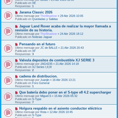
n
e
Publicado en
XE
s
v
Respuestas:
1
a
o
j
m
N
Jarama Classic 2026
e
e
u
Último mensaje por
TheShadow
«
29 Abr 2026 10:05
n
e
Publicado en
Quedadas y Salidas
s
v
a
o
N
Jaguar Land Rover acaba de realizar la mayor llamada a
j
m
u
revisión de su historia.
e
e
e
Último mensaje por
n
TheShadow
«
24 Abr 2026 18:12
v
Publicado en
s
Noticias Jaguar
o
a
m
j
N
Pensando en el futuro
e
e
u
Último mensaje por
n
JC de BALLE
«
21 Abr 2026 20:43
e
Publicado en
s
XF
v
Respuestas:
a
3
o
j
m
N
Valvula depositos de combustible XJ SERIE 3
e
e
u
Último mensaje por
JAG4235
«
21 Abr 2026 14:18
n
e
Publicado en
XJ Series I,II,III
s
v
Respuestas:
2
a
o
j
m
N
cadena de distribucion.
e
e
u
Último mensaje por
Juanjin
«
16 Abr 2026 13:21
n
e
Publicado en
Foro General
s
v
Respuestas:
1
a
o
j
m
N
Que batería debo poner en el S-type v8 4.2 supercharger
e
e
u
Último mensaje por
Miguel.S
«
15 Abr 2026 05:32
n
e
Publicado en
S-Type
s
v
Respuestas:
7
a
o
j
m
N
Holgura respaldo en el asiento conductor eléctrico
e
e
u
Último mensaje por
Rota
«
12 Abr 2026 10:45
n
e
Publicado en
S-Type
s
v