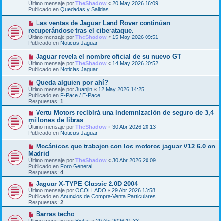
e
Último mensaje por
n
TheShadow
«
20 May 2026 16:09
v
Publicado en
s
Quedadas y Salidas
o
a
m
j
N
Las ventas de Jaguar Land Rover continúan
e
e
u
recuperándose tras el ciberataque.
n
e
s
Último mensaje por
TheShadow
«
15 May 2026 09:51
v
a
Publicado en
Noticias Jaguar
o
j
m
e
N
Jaguar revela el nombre oficial de su nuevo GT
e
u
Último mensaje por
n
TheShadow
«
14 May 2026 20:52
e
Publicado en
s
Noticias Jaguar
v
a
o
j
N
Queda alguien por ahí?
m
e
u
Último mensaje por
Juanjin
«
12 May 2026 14:25
e
e
Publicado en
F-Pace / E-Pace
n
v
Respuestas:
1
s
o
a
m
N
Vertu Motors recibirá una indemnización de seguro de 3,4
j
e
u
millones de libras
e
n
e
Último mensaje por
TheShadow
«
30 Abr 2026 20:13
s
v
Publicado en
Noticias Jaguar
a
o
j
m
N
Mecánicos que trabajen con los motores jaguar V12 6.0 en
e
e
u
Madrid
n
e
s
Último mensaje por
TheShadow
«
30 Abr 2026 20:09
v
a
Publicado en
Foro General
o
j
Respuestas:
4
m
e
e
N
Jaguar X-TYPE Classic 2.0D 2004
n
u
Último mensaje por
OCOLLADO
«
29 Abr 2026 13:58
s
e
Publicado en
Anuncios de Compra-Venta Particulares
a
v
Respuestas:
2
j
o
e
m
N
Barras techo
e
u
Último mensaje por
Bielas
«
29 Abr 2026 11:33