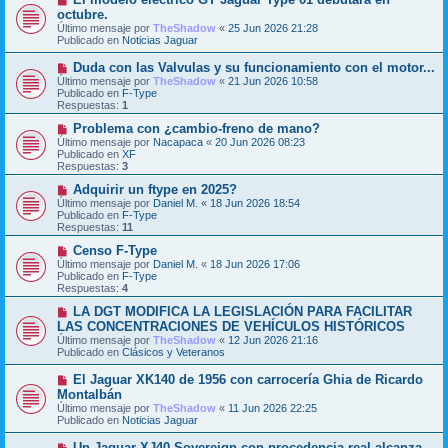
e
u
octubre.
n
e
Último mensaje por
TheShadow
«
25 Jun 2026 21:28
s
v
Publicado en
Noticias Jaguar
a
o
j
m
N
Duda con las Valvulas y su funcionamiento con el motor...
e
e
u
Último mensaje por
n
TheShadow
«
21 Jun 2026 10:58
e
Publicado en
s
F-Type
v
Respuestas:
a
1
o
j
m
N
Problema con ¿cambio-freno de mano?
e
e
u
Último mensaje por
Nacapaca
«
20 Jun 2026 08:23
n
e
Publicado en
XF
s
v
Respuestas:
3
a
o
j
m
N
Adquirir un ftype en 2025?
e
e
u
Último mensaje por
Daniel M.
«
18 Jun 2026 18:54
n
e
Publicado en
F-Type
s
v
Respuestas:
11
a
o
j
m
N
Censo F-Type
e
e
u
Último mensaje por
Daniel M.
«
18 Jun 2026 17:06
n
e
Publicado en
F-Type
s
v
Respuestas:
4
a
o
j
m
N
LA DGT MODIFICA LA LEGISLACIÓN PARA FACILITAR
e
e
u
LAS CONCENTRACIONES DE VEHÍCULOS HISTÓRICOS
n
e
Último mensaje por
TheShadow
«
12 Jun 2026 21:16
s
v
Publicado en
Clásicos y Veteranos
a
o
j
m
N
El Jaguar XK140 de 1956 con carrocería Ghia de Ricardo
e
e
u
Montalbán
n
e
s
Último mensaje por
TheShadow
«
11 Jun 2026 22:25
v
a
Publicado en
Noticias Jaguar
o
j
m
e
N
Un Jaguar XJ40 Sovereign con procedencia real alcanza