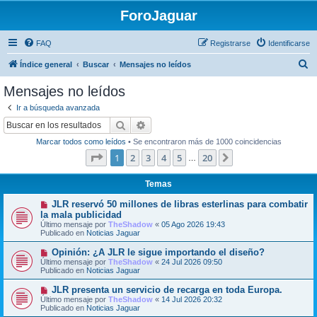
ForoJaguar
FAQ
Registrarse
Identificarse
B
Índice general
Buscar
Mensajes no leídos
u
Mensajes no leídos
s
Ir a búsqueda avanzada
c
Buscar
Búsqueda avanzada
a
Marcar todos como leídos
• Se encontraron más de 1000 coincidencias
r
Página
1
de
20
1
2
3
4
5
20
Siguiente
…
Temas
N
JLR reservó 50 millones de libras esterlinas para combatir
u
la mala publicidad
e
Último mensaje por
TheShadow
«
05 Ago 2026 19:43
v
Publicado en
Noticias Jaguar
o
m
N
Opinión: ¿A JLR le sigue importando el diseño?
e
u
Último mensaje por
n
TheShadow
«
24 Jul 2026 09:50
e
Publicado en
s
Noticias Jaguar
v
a
o
j
N
JLR presenta un servicio de recarga en toda Europa.
m
e
u
Último mensaje por
TheShadow
«
14 Jul 2026 20:32
e
e
Publicado en
Noticias Jaguar
n
v