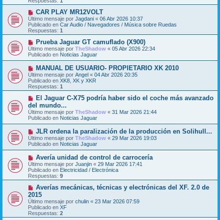
Respuestas:
1
a
o
j
m
N
CAR PLAY MR12VOLT
e
e
u
Último mensaje por
Jagdani
«
06 Abr 2026 10:37
n
e
Publicado en
Car Audio / Navegadores / Música sobre Ruedas
s
v
Respuestas:
1
a
o
j
m
N
Prueba Jaguar GT camuflado (X900)
e
e
u
Último mensaje por
TheShadow
«
05 Abr 2026 22:34
n
e
Publicado en
Noticias Jaguar
s
v
a
o
N
MANUAL DE USUARIO- PROPIETARIO XK 2010
j
m
u
Último mensaje por
Angel
«
04 Abr 2026 20:35
e
e
e
Publicado en
XK8, XK y XKR
n
v
Respuestas:
1
s
o
a
m
N
El Jaguar C-X75 podría haber sido el coche más avanzado
j
e
u
del mundo...
e
n
e
Último mensaje por
TheShadow
«
31 Mar 2026 21:44
s
v
Publicado en
Noticias Jaguar
a
o
j
m
N
JLR ordena la paralización de la producción en Solihull...
e
e
u
Último mensaje por
n
TheShadow
«
29 Mar 2026 19:03
e
Publicado en
s
Noticias Jaguar
v
a
o
j
N
Avería unidad de control de carrocería
m
e
u
Último mensaje por
Juanjin
«
29 Mar 2026 17:41
e
e
Publicado en
Electricidad / Electrónica
n
v
Respuestas:
9
s
o
a
m
N
Averías mecánicas, técnicas y electrónicas del XF. 2.0 de
j
e
u
2015
e
n
e
Último mensaje por
chulin
«
23 Mar 2026 07:59
s
v
Publicado en
XF
a
o
Respuestas:
2
j
m