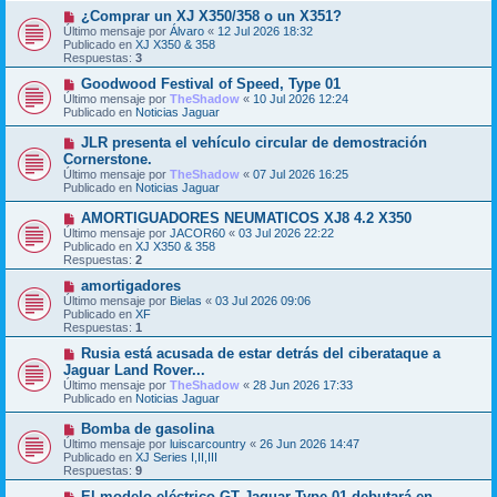
s
o
N
¿Comprar un XJ X350/358 o un X351?
a
m
u
j
Último mensaje por
Álvaro
«
12 Jul 2026 18:32
e
e
e
Publicado en
XJ X350 & 358
n
v
Respuestas:
3
s
o
a
m
N
Goodwood Festival of Speed, Type 01
j
e
u
Último mensaje por
TheShadow
«
10 Jul 2026 12:24
e
n
e
Publicado en
Noticias Jaguar
s
v
a
o
N
JLR presenta el vehículo circular de demostración
j
m
u
Cornerstone.
e
e
e
Último mensaje por
n
TheShadow
«
07 Jul 2026 16:25
v
Publicado en
s
Noticias Jaguar
o
a
m
j
N
AMORTIGUADORES NEUMATICOS XJ8 4.2 X350
e
e
u
Último mensaje por
n
JACOR60
«
03 Jul 2026 22:22
e
Publicado en
s
XJ X350 & 358
v
Respuestas:
a
2
o
j
m
N
amortigadores
e
e
u
Último mensaje por
Bielas
«
03 Jul 2026 09:06
n
e
Publicado en
XF
s
v
Respuestas:
1
a
o
j
m
N
Rusia está acusada de estar detrás del ciberataque a
e
e
u
Jaguar Land Rover...
n
e
Último mensaje por
TheShadow
«
28 Jun 2026 17:33
s
v
Publicado en
Noticias Jaguar
a
o
j
m
N
Bomba de gasolina
e
e
u
Último mensaje por
n
luiscarcountry
«
26 Jun 2026 14:47
e
Publicado en
s
XJ Series I,II,III
v
Respuestas:
a
9
o
j
m
N
El modelo eléctrico GT Jaguar Type 01 debutará en
e