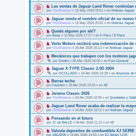
e
e
j
v
N
Las ventas de Jaguar Land Rover continúan r
n
e
o
u
s
por
TheShadow
»
15 May 2026 09:51
» en
Noticias Jaguar
m
e
a
e
v
j
N
Jaguar revela el nombre oficial de su nuevo
n
o
e
u
s
por
TheShadow
»
14 May 2026 20:52
» en
Noticias Jaguar
m
e
a
e
v
j
N
Queda alguien por ahí?
n
o
e
u
s
por
Ikeas
»
11 May 2026 17:27
» en
F-Pace / E-Pace
m
e
a
e
v
j
N
Vertu Motors recibirá una indemnización de 
n
o
e
u
s
por
TheShadow
»
30 Abr 2026 20:13
» en
Noticias Jaguar
m
e
a
e
v
j
N
Mecánicos que trabajen con los motores jag
n
o
e
u
s
por
Onofre
»
06 Mar 2026 16:00
» en
Foro General
m
e
a
e
v
j
N
Jaguar X-TYPE Classic 2.0D 2004
n
o
e
u
s
por
OCOLLADO
»
24 Abr 2026 19:28
» en
Anuncios de 
m
e
a
e
v
j
N
Barras techo
n
o
e
u
s
por
Faustino
»
26 Abr 2026 19:25
» en
XE
m
e
a
e
v
j
N
Jarama Classic 2026
n
o
e
u
s
por
TheShadow
»
29 Abr 2026 10:05
» en
Quedadas y Sali
m
e
a
e
v
j
N
Jaguar Land Rover acaba de realizar la mayor
n
o
e
u
s
por
TheShadow
»
24 Abr 2026 18:12
» en
Noticias Jaguar
m
e
a
e
v
j
N
Pensando en el futuro
n
o
e
u
s
por
JC de BALLE
»
08 Abr 2026 11:12
» en
XF
m
e
a
e
v
j
N
Valvula depositos de combustible XJ SERIE 
n
o
e
u
s
por
JAG4235
»
19 Abr 2026 14:53
» en
XJ Series I,II,III
m