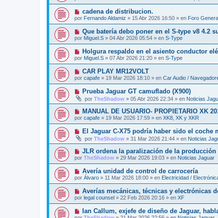
e
a
e
v
j
N
cadena de distribucion.
n
o
e
u
s
por
Fernando Aldamiz
»
15 Abr 2026 16:50
» en
Foro Genera
m
e
a
e
v
j
N
Que batería debo poner en el S-type v8 4.2 
n
o
e
u
s
por
Miguel.S
»
04 Abr 2026 05:54
» en
S-Type
m
e
a
e
v
j
N
Holgura respaldo en el asiento conductor elé
n
o
e
u
s
por
Miguel.S
»
07 Abr 2026 21:20
» en
S-Type
m
e
a
e
v
j
N
CAR PLAY MR12VOLT
n
o
e
u
s
por
capafe
»
19 Mar 2026 18:10
» en
Car Audio / Navegador
m
e
a
e
v
j
N
Prueba Jaguar GT camuflado (X900)
n
o
e
u
s
por
TheShadow
»
05 Abr 2026 22:34
» en
Noticias Jag
m
e
a
e
v
j
N
MANUAL DE USUARIO- PROPIETARIO XK 20
n
o
e
u
s
por
capafe
»
19 Mar 2026 17:59
» en
XK8, XK y XKR
m
e
a
e
v
j
N
El Jaguar C-X75 podría haber sido el coche
n
o
e
u
s
por
TheShadow
»
31 Mar 2026 21:44
» en
Noticias Jag
m
e
a
e
v
j
N
JLR ordena la paralización de la producción e
n
o
e
u
s
por
TheShadow
»
29 Mar 2026 19:03
» en
Noticias Jaguar
m
e
a
e
v
j
N
Avería unidad de control de carrocería
n
o
e
u
s
por
Álvaro
»
11 Mar 2026 18:00
» en
Electricidad / Electrónic
m
e
a
e
v
j
N
Averías mecánicas, técnicas y electrónicas d
n
o
e
u
s
por
legal counsel
»
22 Feb 2026 20:16
» en
XF
m
e
a
e
v
j
N
Ian Callum, exjefe de diseño de Jaguar, habla
n
o
e
u
s
por
TheShadow
»
21 Mar 2026 22:56
» en
Noticias Jaguar