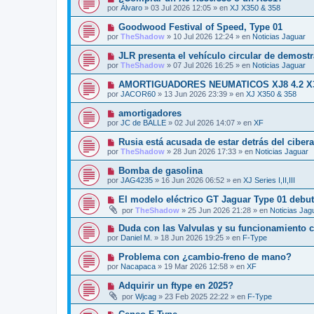
o
e
u
s
por
Álvaro
»
03 Jul 2026 12:05
» en
XJ X350 & 358
m
e
a
e
v
j
N
Goodwood Festival of Speed, Type 01
n
o
e
u
s
por
TheShadow
»
10 Jul 2026 12:24
» en
Noticias Jaguar
m
e
a
e
v
j
N
JLR presenta el vehículo circular de demost
n
o
e
u
s
por
TheShadow
»
07 Jul 2026 16:25
» en
Noticias Jaguar
m
e
a
e
v
j
N
AMORTIGUADORES NEUMATICOS XJ8 4.2 X
n
o
e
u
s
por
JACOR60
»
13 Jun 2026 23:39
» en
XJ X350 & 358
m
e
a
e
v
j
N
amortigadores
n
o
e
u
s
por
JC de BALLE
»
02 Jul 2026 14:07
» en
XF
m
e
a
e
v
j
N
Rusia está acusada de estar detrás del ciber
n
o
e
u
s
por
TheShadow
»
28 Jun 2026 17:33
» en
Noticias Jaguar
m
e
a
e
v
j
N
Bomba de gasolina
n
o
e
u
s
por
JAG4235
»
16 Jun 2026 06:52
» en
XJ Series I,II,III
m
e
a
e
v
j
N
El modelo eléctrico GT Jaguar Type 01 debut
n
o
e
u
s
por
TheShadow
»
25 Jun 2026 21:28
» en
Noticias Jag
m
e
a
e
v
j
N
Duda con las Valvulas y su funcionamiento c
n
o
e
u
s
por
Daniel M.
»
18 Jun 2026 19:25
» en
F-Type
m
e
a
e
v
j
N
Problema con ¿cambio-freno de mano?
n
o
e
u
s
por
Nacapaca
»
19 Mar 2026 12:58
» en
XF
m
e
a
e
v
j
N
Adquirir un ftype en 2025?
n
o
e
u
s
por
Wjcag
»
23 Feb 2025 22:22
» en
F-Type
m
e
a
e
v
j
N