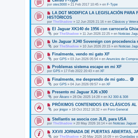
Censo F-Type
n
o
e
u
s
por
otes3000
»
21 Feb 2017 10:45
» en
F-Type
m
e
a
e
v
j
N
LA DGT MODIFICA LA LEGISLACIÓN PARA
n
o
e
u
s
HISTÓRICOS
m
e
a
por
e
TheShadow
»
12 Jun 2026 21:16
» en
Clásicos y Veter
v
j
n
o
e
N
El Jaguar XK140 de 1956 con carrocería Ghi
s
m
u
a
por
TheShadow
»
11 Jun 2026 22:25
» en
Noticias Jag
e
e
j
n
v
e
N
Un Jaguar XJ40 Sovereign con procedencia re
s
o
u
a
por
TheShadow
»
10 Jun 2026 20:15
» en
Noticias Jag
m
e
j
e
v
e
N
Finalmente, vendo mi gato XF
n
o
u
s
por
GPS
»
03 Jun 2026 05:54
» en
Anuncios de Compra-
m
e
a
e
v
j
N
Problemas sistema escape en mi XF
n
o
e
u
s
por
GPS
»
17 Feb 2022 20:43
» en
XF
m
e
a
e
v
j
N
Finalmente, me desprendo de mi gato... 😪
n
o
e
u
s
por
GPS
»
04 Jun 2026 09:57
» en
XF
m
e
a
e
v
j
N
Presento mi Jaguar XJ6 x300
n
o
e
u
s
por
Álvaro
»
28 Dic 2025 14:28
» en
XJ 300 & 308
m
e
a
e
v
j
N
PRÓXIMOS CONTENIDOS EN CLÁSICOS AL
n
o
e
u
s
por
jinigor
»
18 Oct 2012 16:32
» en
Foro General
m
e
a
e
v
j
n
N
Stellantis se asocia con JLR, para USA
o
e
s
u
m
por
TheShadow
»
20 May 2026 16:14
» en
Noticias Jaguar
a
e
e
j
v
n
N
XXVII JORNADA DE PUERTAS ABIERTAS, J
e
o
s
u
por
TheShadow
»
20 May 2026 16:09
» en
Quedadas y 
m
a