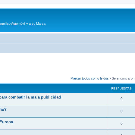
agnifico Automóvil y a su Marca
Marcar todos como leídos
• Se encontraron
RESPUESTAS
 para combatir la mala publicidad
R
0
e
eño?
R
0
s
e
 Europa.
p
R
0
s
u
e
p