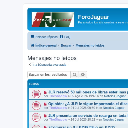
ForoJaguar
Para todos los aficionados a este m
Enlaces rápidos
FAQ
Índice general
Buscar
Mensajes no leídos
Mensajes no leídos
Ir a búsqueda avanzada
Buscar
Búsqueda avanzada
TEMAS
N
JLR reservó 50 millones de libras esterlinas
u
por
TheShadow
»
05 Ago 2026 19:43
» en
Noticias Jaguar
e
v
N
Opinión: ¿A JLR le sigue importando el dis
o
u
por
TheShadow
»
24 Jul 2026 09:50
» en
Noticias Jaguar
m
e
e
v
N
JLR presenta un servicio de recarga en toda
n
o
u
s
por
TheShadow
»
14 Jul 2026 20:32
» en
Noticias Jaguar
m
e
a
e
v
j
N
¿Comprar un XJ X350/358 o un X351?
n