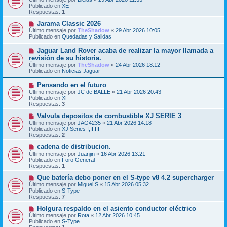
n
e
Publicado en
XE
s
v
Respuestas:
1
a
o
j
m
N
Jarama Classic 2026
e
e
u
Último mensaje por
TheShadow
«
29 Abr 2026 10:05
n
e
Publicado en
Quedadas y Salidas
s
v
a
o
N
Jaguar Land Rover acaba de realizar la mayor llamada a
j
m
u
revisión de su historia.
e
e
e
Último mensaje por
n
TheShadow
«
24 Abr 2026 18:12
v
Publicado en
s
Noticias Jaguar
o
a
m
j
N
Pensando en el futuro
e
e
u
Último mensaje por
n
JC de BALLE
«
21 Abr 2026 20:43
e
Publicado en
s
XF
v
Respuestas:
a
3
o
j
m
N
Valvula depositos de combustible XJ SERIE 3
e
e
u
Último mensaje por
JAG4235
«
21 Abr 2026 14:18
n
e
Publicado en
XJ Series I,II,III
s
v
Respuestas:
2
a
o
j
m
N
cadena de distribucion.
e
e
u
Último mensaje por
Juanjin
«
16 Abr 2026 13:21
n
e
Publicado en
Foro General
s
v
Respuestas:
1
a
o
j
m
N
Que batería debo poner en el S-type v8 4.2 supercharger
e
e
u
Último mensaje por
Miguel.S
«
15 Abr 2026 05:32
n
e
Publicado en
S-Type
s
v
Respuestas:
7
a
o
j
m
N
Holgura respaldo en el asiento conductor eléctrico
e
e
u
Último mensaje por
Rota
«
12 Abr 2026 10:45
n
e
Publicado en
S-Type
s
v