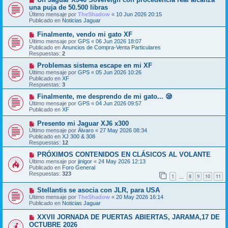
e
u
una puja de 50.500 libras
n
e
s
Último mensaje por
TheShadow
«
10 Jun 2026 20:15
v
a
Publicado en
Noticias Jaguar
o
j
m
e
N
Finalmente, vendo mi gato XF
e
u
Último mensaje por
n
GPS
«
06 Jun 2026 18:07
e
Publicado en
s
Anuncios de Compra-Venta Particulares
v
Respuestas:
a
2
o
j
m
N
Problemas sistema escape en mi XF
e
e
u
Último mensaje por
GPS
«
05 Jun 2026 10:26
n
e
Publicado en
XF
s
v
Respuestas:
3
a
o
j
m
N
Finalmente, me desprendo de mi gato... 😪
e
e
u
Último mensaje por
GPS
«
04 Jun 2026 09:57
n
e
Publicado en
XF
s
v
a
o
N
Presento mi Jaguar XJ6 x300
j
m
u
Último mensaje por
Álvaro
«
27 May 2026 08:34
e
e
e
Publicado en
XJ 300 & 308
n
v
Respuestas:
12
s
o
a
m
N
PRÓXIMOS CONTENIDOS EN CLÁSICOS AL VOLANTE
j
e
u
Último mensaje por
jinigor
«
24 May 2026 12:13
e
n
e
Publicado en
Foro General
s
v
Respuestas:
323
1
8
9
10
11
a
o
…
j
m
N
e
Stellantis se asocia con JLR, para USA
e
u
n
Último mensaje por
TheShadow
«
20 May 2026 16:14
e
s
Publicado en
Noticias Jaguar
v
a
o
j
N
XXVII JORNADA DE PUERTAS ABIERTAS, JARAMA,17 DE
m
e
u
OCTUBRE 2026
e