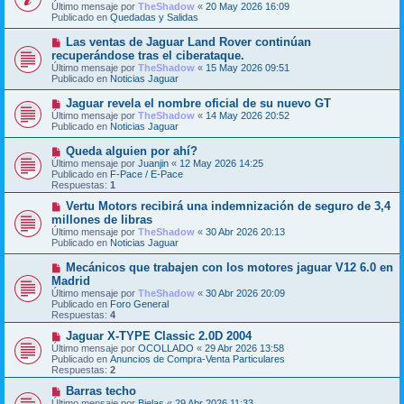
e
Último mensaje por
n
TheShadow
«
20 May 2026 16:09
v
Publicado en
s
Quedadas y Salidas
o
a
m
j
N
Las ventas de Jaguar Land Rover continúan
e
e
u
recuperándose tras el ciberataque.
n
e
s
Último mensaje por
TheShadow
«
15 May 2026 09:51
v
a
Publicado en
Noticias Jaguar
o
j
m
e
N
Jaguar revela el nombre oficial de su nuevo GT
e
u
Último mensaje por
n
TheShadow
«
14 May 2026 20:52
e
Publicado en
s
Noticias Jaguar
v
a
o
j
N
Queda alguien por ahí?
m
e
u
Último mensaje por
Juanjin
«
12 May 2026 14:25
e
e
Publicado en
F-Pace / E-Pace
n
v
Respuestas:
1
s
o
a
m
N
Vertu Motors recibirá una indemnización de seguro de 3,4
j
e
u
millones de libras
e
n
e
Último mensaje por
TheShadow
«
30 Abr 2026 20:13
s
v
Publicado en
Noticias Jaguar
a
o
j
m
N
Mecánicos que trabajen con los motores jaguar V12 6.0 en
e
e
u
Madrid
n
e
s
Último mensaje por
TheShadow
«
30 Abr 2026 20:09
v
a
Publicado en
Foro General
o
j
Respuestas:
4
m
e
e
N
Jaguar X-TYPE Classic 2.0D 2004
n
u
Último mensaje por
OCOLLADO
«
29 Abr 2026 13:58
s
e
Publicado en
Anuncios de Compra-Venta Particulares
a
v
Respuestas:
2
j
o
e
m
N
Barras techo
e
u
Último mensaje por
Bielas
«
29 Abr 2026 11:33