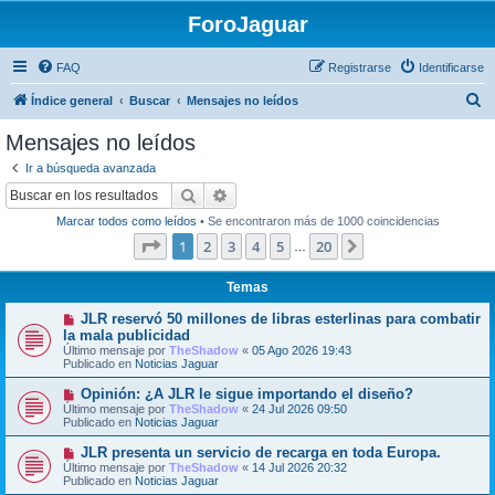
ForoJaguar
FAQ
Registrarse
Identificarse
B
Índice general
Buscar
Mensajes no leídos
u
Mensajes no leídos
s
Ir a búsqueda avanzada
c
Buscar
Búsqueda avanzada
a
Marcar todos como leídos
• Se encontraron más de 1000 coincidencias
r
Página
1
de
20
1
2
3
4
5
20
Siguiente
…
Temas
N
JLR reservó 50 millones de libras esterlinas para combatir
u
la mala publicidad
e
Último mensaje por
TheShadow
«
05 Ago 2026 19:43
v
Publicado en
Noticias Jaguar
o
m
N
Opinión: ¿A JLR le sigue importando el diseño?
e
u
Último mensaje por
n
TheShadow
«
24 Jul 2026 09:50
e
Publicado en
s
Noticias Jaguar
v
a
o
j
N
JLR presenta un servicio de recarga en toda Europa.
m
e
u
Último mensaje por
TheShadow
«
14 Jul 2026 20:32
e
e
Publicado en
Noticias Jaguar
n
v