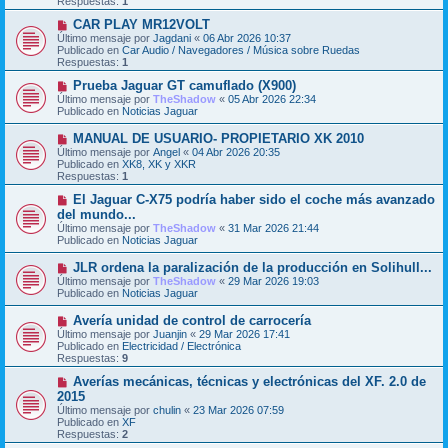
Respuestas:
1
a
o
j
m
N
CAR PLAY MR12VOLT
e
e
u
Último mensaje por
Jagdani
«
06 Abr 2026 10:37
n
e
Publicado en
Car Audio / Navegadores / Música sobre Ruedas
s
v
Respuestas:
1
a
o
j
m
N
Prueba Jaguar GT camuflado (X900)
e
e
u
Último mensaje por
TheShadow
«
05 Abr 2026 22:34
n
e
Publicado en
Noticias Jaguar
s
v
a
o
N
MANUAL DE USUARIO- PROPIETARIO XK 2010
j
m
u
Último mensaje por
Angel
«
04 Abr 2026 20:35
e
e
e
Publicado en
XK8, XK y XKR
n
v
Respuestas:
1
s
o
a
m
N
El Jaguar C-X75 podría haber sido el coche más avanzado
j
e
u
del mundo...
e
n
e
Último mensaje por
TheShadow
«
31 Mar 2026 21:44
s
v
Publicado en
Noticias Jaguar
a
o
j
m
N
JLR ordena la paralización de la producción en Solihull...
e
e
u
Último mensaje por
n
TheShadow
«
29 Mar 2026 19:03
e
Publicado en
s
Noticias Jaguar
v
a
o
j
N
Avería unidad de control de carrocería
m
e
u
Último mensaje por
Juanjin
«
29 Mar 2026 17:41
e
e
Publicado en
Electricidad / Electrónica
n
v
Respuestas:
9
s
o
a
m
N
Averías mecánicas, técnicas y electrónicas del XF. 2.0 de
j
e
u
2015
e
n
e
Último mensaje por
chulin
«
23 Mar 2026 07:59
s
v
Publicado en
XF
a
o
Respuestas:
2
j
m