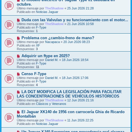
e
u
octubre.
n
e
Último mensaje por
TheShadow
«
25 Jun 2026 21:28
s
v
Publicado en
Noticias Jaguar
a
o
j
m
N
Duda con las Valvulas y su funcionamiento con el motor...
e
e
u
Último mensaje por
n
TheShadow
«
21 Jun 2026 10:58
e
Publicado en
s
F-Type
v
Respuestas:
a
1
o
j
m
N
Problema con ¿cambio-freno de mano?
e
e
u
Último mensaje por
Nacapaca
«
20 Jun 2026 08:23
n
e
Publicado en
XF
s
v
Respuestas:
3
a
o
j
m
N
Adquirir un ftype en 2025?
e
e
u
Último mensaje por
Daniel M.
«
18 Jun 2026 18:54
n
e
Publicado en
F-Type
s
v
Respuestas:
11
a
o
j
m
N
Censo F-Type
e
e
u
Último mensaje por
Daniel M.
«
18 Jun 2026 17:06
n
e
Publicado en
F-Type
s
v
Respuestas:
4
a
o
j
m
N
LA DGT MODIFICA LA LEGISLACIÓN PARA FACILITAR
e
e
u
LAS CONCENTRACIONES DE VEHÍCULOS HISTÓRICOS
n
e
Último mensaje por
TheShadow
«
12 Jun 2026 21:16
s
v
Publicado en
Clásicos y Veteranos
a
o
j
m
N
El Jaguar XK140 de 1956 con carrocería Ghia de Ricardo
e
e
u
Montalbán
n
e
s
Último mensaje por
TheShadow
«
11 Jun 2026 22:25
v
a
Publicado en
Noticias Jaguar
o
j
m
e
N
Un Jaguar XJ40 Sovereign con procedencia real alcanza