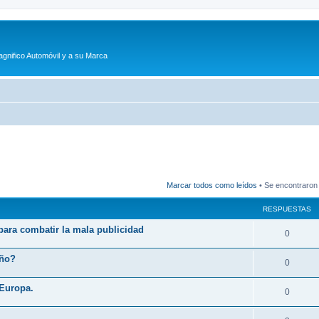
agnifico Automóvil y a su Marca
Marcar todos como leídos
• Se encontraron
RESPUESTAS
 para combatir la mala publicidad
R
0
e
eño?
R
0
s
e
 Europa.
p
R
0
s
u
e
p