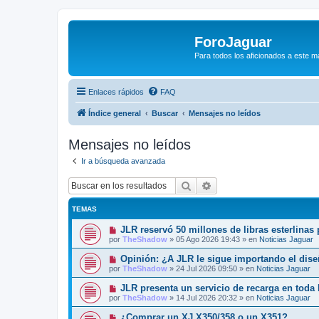
ForoJaguar
Para todos los aficionados a este m
Enlaces rápidos
FAQ
Índice general
Buscar
Mensajes no leídos
Mensajes no leídos
Ir a búsqueda avanzada
Buscar
Búsqueda avanzada
TEMAS
N
JLR reservó 50 millones de libras esterlinas
u
por
TheShadow
»
05 Ago 2026 19:43
» en
Noticias Jaguar
e
v
N
Opinión: ¿A JLR le sigue importando el dis
o
u
por
TheShadow
»
24 Jul 2026 09:50
» en
Noticias Jaguar
m
e
e
v
N
JLR presenta un servicio de recarga en toda
n
o
u
s
por
TheShadow
»
14 Jul 2026 20:32
» en
Noticias Jaguar
m
e
a
e
v
j
N
¿Comprar un XJ X350/358 o un X351?
n