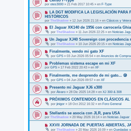
Censo F-Type
n
o
e
u
s
por
otes3000
»
21 Feb 2017 10:45
» en
F-Type
m
e
a
e
v
j
N
LA DGT MODIFICA LA LEGISLACIÓN PARA
n
o
e
u
s
HISTÓRICOS
m
e
a
por
e
TheShadow
»
12 Jun 2026 21:16
» en
Clásicos y Veter
v
j
n
o
e
N
El Jaguar XK140 de 1956 con carrocería Ghi
s
m
u
a
por
TheShadow
»
11 Jun 2026 22:25
» en
Noticias Jag
e
e
j
n
v
e
N
Un Jaguar XJ40 Sovereign con procedencia re
s
o
u
a
por
TheShadow
»
10 Jun 2026 20:15
» en
Noticias Jag
m
e
j
e
v
e
N
Finalmente, vendo mi gato XF
n
o
u
s
por
GPS
»
03 Jun 2026 05:54
» en
Anuncios de Compra-
m
e
a
e
v
j
N
Problemas sistema escape en mi XF
n
o
e
u
s
por
GPS
»
17 Feb 2022 20:43
» en
XF
m
e
a
e
v
j
N
Finalmente, me desprendo de mi gato... 😪
n
o
e
u
s
por
GPS
»
04 Jun 2026 09:57
» en
XF
m
e
a
e
v
j
N
Presento mi Jaguar XJ6 x300
n
o
e
u
s
por
Álvaro
»
28 Dic 2025 14:28
» en
XJ 300 & 308
m
e
a
e
v
j
N
PRÓXIMOS CONTENIDOS EN CLÁSICOS AL
n
o
e
u
s
por
jinigor
»
18 Oct 2012 16:32
» en
Foro General
m
e
a
e
v
j
n
N
Stellantis se asocia con JLR, para USA
o
e
s
u
m
por
TheShadow
»
20 May 2026 16:14
» en
Noticias Jaguar
a
e
e
j
v
n
N
XXVII JORNADA DE PUERTAS ABIERTAS, J
e
o
s
u
por
TheShadow
»
20 May 2026 16:09
» en
Quedadas y 
m
a