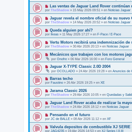
e
e
j
v
N
Las ventas de Jaguar Land Rover continúan r
n
e
o
u
s
por
TheShadow
»
15 May 2026 09:51
» en
Noticias Jaguar
m
e
a
e
v
j
N
Jaguar revela el nombre oficial de su nuevo
n
o
e
u
s
por
TheShadow
»
14 May 2026 20:52
» en
Noticias Jaguar
m
e
a
e
v
j
N
Queda alguien por ahí?
n
o
e
u
s
por
Ikeas
»
11 May 2026 17:27
» en
F-Pace / E-Pace
m
e
a
e
v
j
N
Vertu Motors recibirá una indemnización de 
n
o
e
u
s
por
TheShadow
»
30 Abr 2026 20:13
» en
Noticias Jaguar
m
e
a
e
v
j
N
Mecánicos que trabajen con los motores jag
n
o
e
u
s
por
Onofre
»
06 Mar 2026 16:00
» en
Foro General
m
e
a
e
v
j
N
Jaguar X-TYPE Classic 2.0D 2004
n
o
e
u
s
por
OCOLLADO
»
24 Abr 2026 19:28
» en
Anuncios de 
m
e
a
e
v
j
N
Barras techo
n
o
e
u
s
por
Faustino
»
26 Abr 2026 19:25
» en
XE
m
e
a
e
v
j
N
Jarama Classic 2026
n
o
e
u
s
por
TheShadow
»
29 Abr 2026 10:05
» en
Quedadas y Sali
m
e
a
e
v
j
N
Jaguar Land Rover acaba de realizar la mayor
n
o
e
u
s
por
TheShadow
»
24 Abr 2026 18:12
» en
Noticias Jaguar
m
e
a
e
v
j
N
Pensando en el futuro
n
o
e
u
s
por
JC de BALLE
»
08 Abr 2026 11:12
» en
XF
m
e
a
e
v
j
N
Valvula depositos de combustible XJ SERIE 
n
o
e
u
s
por
JAG4235
»
19 Abr 2026 14:53
» en
XJ Series I,II,III
m