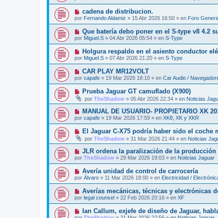
e
a
e
v
j
N
cadena de distribucion.
n
o
e
u
s
por
Fernando Aldamiz
»
15 Abr 2026 16:50
» en
Foro Genera
m
e
a
e
v
j
N
Que batería debo poner en el S-type v8 4.2 
n
o
e
u
s
por
Miguel.S
»
04 Abr 2026 05:54
» en
S-Type
m
e
a
e
v
j
N
Holgura respaldo en el asiento conductor elé
n
o
e
u
s
por
Miguel.S
»
07 Abr 2026 21:20
» en
S-Type
m
e
a
e
v
j
N
CAR PLAY MR12VOLT
n
o
e
u
s
por
capafe
»
19 Mar 2026 18:10
» en
Car Audio / Navegador
m
e
a
e
v
j
N
Prueba Jaguar GT camuflado (X900)
n
o
e
u
s
por
TheShadow
»
05 Abr 2026 22:34
» en
Noticias Jag
m
e
a
e
v
j
N
MANUAL DE USUARIO- PROPIETARIO XK 20
n
o
e
u
s
por
capafe
»
19 Mar 2026 17:59
» en
XK8, XK y XKR
m
e
a
e
v
j
N
El Jaguar C-X75 podría haber sido el coche
n
o
e
u
s
por
TheShadow
»
31 Mar 2026 21:44
» en
Noticias Jag
m
e
a
e
v
j
N
JLR ordena la paralización de la producción e
n
o
e
u
s
por
TheShadow
»
29 Mar 2026 19:03
» en
Noticias Jaguar
m
e
a
e
v
j
N
Avería unidad de control de carrocería
n
o
e
u
s
por
Álvaro
»
11 Mar 2026 18:00
» en
Electricidad / Electrónic
m
e
a
e
v
j
N
Averías mecánicas, técnicas y electrónicas d
n
o
e
u
s
por
legal counsel
»
22 Feb 2026 20:16
» en
XF
m
e
a
e
v
j
N
Ian Callum, exjefe de diseño de Jaguar, habla
n
o
e
u
s
por
TheShadow
»
21 Mar 2026 22:56
» en
Noticias Jaguar