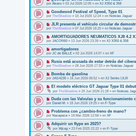
o
e
u
s
por
Álvaro
»
03 Jul 2026 12:05
» en
XJ X350 & 358
m
e
a
e
v
j
N
Goodwood Festival of Speed, Type 01
n
o
e
u
s
por
TheShadow
»
10 Jul 2026 12:24
» en
Noticias Jaguar
m
e
a
e
v
j
N
JLR presenta el vehículo circular de demost
n
o
e
u
s
por
TheShadow
»
07 Jul 2026 16:25
» en
Noticias Jaguar
m
e
a
e
v
j
N
AMORTIGUADORES NEUMATICOS XJ8 4.2 X
n
o
e
u
s
por
JACOR60
»
13 Jun 2026 23:39
» en
XJ X350 & 358
m
e
a
e
v
j
N
amortigadores
n
o
e
u
s
por
JC de BALLE
»
02 Jul 2026 14:07
» en
XF
m
e
a
e
v
j
N
Rusia está acusada de estar detrás del ciber
n
o
e
u
s
por
TheShadow
»
28 Jun 2026 17:33
» en
Noticias Jaguar
m
e
a
e
v
j
N
Bomba de gasolina
n
o
e
u
s
por
JAG4235
»
16 Jun 2026 06:52
» en
XJ Series I,II,III
m
e
a
e
v
j
N
El modelo eléctrico GT Jaguar Type 01 debut
n
o
e
u
s
por
TheShadow
»
25 Jun 2026 21:28
» en
Noticias Jag
m
e
a
e
v
j
N
Duda con las Valvulas y su funcionamiento c
n
o
e
u
s
por
Daniel M.
»
18 Jun 2026 19:25
» en
F-Type
m
e
a
e
v
j
N
Problema con ¿cambio-freno de mano?
n
o
e
u
s
por
Nacapaca
»
19 Mar 2026 12:58
» en
XF
m
e
a
e
v
j
N
Adquirir un ftype en 2025?
n
o
e
u
s
por
Wjcag
»
23 Feb 2025 22:22
» en
F-Type
m
e
a
e
v
j
N