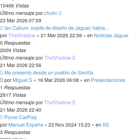
15466
Vistas
Último mensaje
por
chulin
23 Mar 2026 07:59
Nuevo
Ian Callum, exjefe de diseño de Jaguar, habla...
mensaje
por
TheShadow
»
21 Mar 2026 22:56
» en
Noticias Jaguar
0
Respuestas
2009
Vistas
Último mensaje
por
TheShadow
21 Mar 2026 22:56
Nuevo
Me presento desde un pueblo de Sevilla.
mensaje
por
Miguel.S
»
16 Mar 2026 06:08
» en
Presentaciones
1
Respuestas
2817
Vistas
Último mensaje
por
TheShadow
21 Mar 2026 22:40
Nuevo
Poner CarPlay
mensaje
por
Manuel España
»
23 Nov 2024 15:23
» en
XE
3
Respuestas