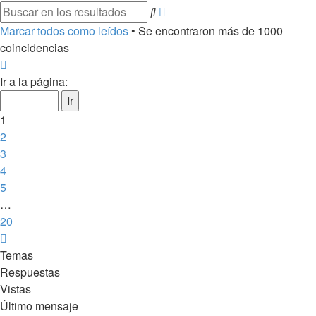
Búsqueda
Buscar
avanzada
Marcar todos como leídos
• Se encontraron más de 1000
coincidencias
Página
1
Ir a la página:
de
20
1
2
3
4
5
…
20
Siguiente
Temas
Respuestas
Vistas
Último mensaje