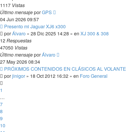
1117
Vistas
Último mensaje
por
GPS
04 Jun 2026 09:57
Nuevo
Presento mi Jaguar XJ6 x300
mensaje
por
Álvaro
»
28 Dic 2025 14:28
» en
XJ 300 & 308
12
Respuestas
47050
Vistas
Último mensaje
por
Álvaro
27 May 2026 08:34
Nuevo
PRÓXIMOS CONTENIDOS EN CLÁSICOS AL VOLANTE
mensaje
por
jinigor
»
18 Oct 2012 16:32
» en
Foro General
1
…
7
8
9
10