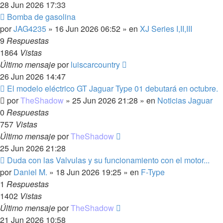
28 Jun 2026 17:33
Nuevo
Bomba de gasolina
mensaje
por
JAG4235
»
16 Jun 2026 06:52
» en
XJ Series I,II,III
9
Respuestas
1864
Vistas
Último mensaje
por
luiscarcountry
26 Jun 2026 14:47
Nuevo
El modelo eléctrico GT Jaguar Type 01 debutará en octubre.
mensaje
por
TheShadow
»
25 Jun 2026 21:28
» en
Noticias Jaguar
0
Respuestas
757
Vistas
Último mensaje
por
TheShadow
25 Jun 2026 21:28
Nuevo
Duda con las Valvulas y su funcionamiento con el motor...
mensaje
por
Daniel M.
»
18 Jun 2026 19:25
» en
F-Type
1
Respuestas
1402
Vistas
Último mensaje
por
TheShadow
21 Jun 2026 10:58