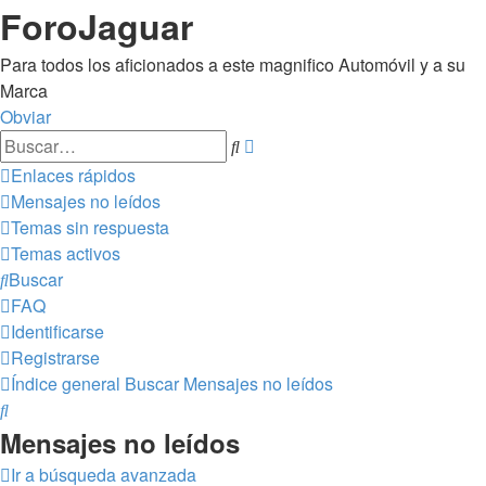
ForoJaguar
Para todos los aficionados a este magnifico Automóvil y a su
Marca
Obviar
Búsqueda
Buscar
avanzada
Enlaces rápidos
Mensajes no leídos
Temas sin respuesta
Temas activos
Buscar
FAQ
Identificarse
Registrarse
Índice general
Buscar
Mensajes no leídos
Buscar
Mensajes no leídos
Ir a búsqueda avanzada