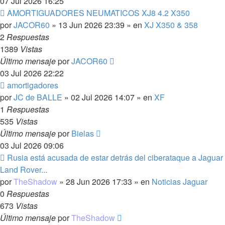
07 Jul 2026 16:25
Nuevo
AMORTIGUADORES NEUMATICOS XJ8 4.2 X350
mensaje
por
JACOR60
»
13 Jun 2026 23:39
» en
XJ X350 & 358
2
Respuestas
1389
Vistas
Último mensaje
por
JACOR60
03 Jul 2026 22:22
Nuevo
amortigadores
mensaje
por
JC de BALLE
»
02 Jul 2026 14:07
» en
XF
1
Respuestas
535
Vistas
Último mensaje
por
Bielas
03 Jul 2026 09:06
Nuevo
Rusia está acusada de estar detrás del ciberataque a Jaguar
mensaje
Land Rover...
por
TheShadow
»
28 Jun 2026 17:33
» en
Noticias Jaguar
0
Respuestas
673
Vistas
Último mensaje
por
TheShadow