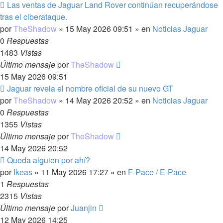
Nuevo
Las ventas de Jaguar Land Rover continúan recuperándose
mensaje
tras el ciberataque.
por
TheShadow
»
15 May 2026 09:51
» en
Noticias Jaguar
0
Respuestas
1483
Vistas
Último mensaje
por
TheShadow
15 May 2026 09:51
Nuevo
Jaguar revela el nombre oficial de su nuevo GT
mensaje
por
TheShadow
»
14 May 2026 20:52
» en
Noticias Jaguar
0
Respuestas
1355
Vistas
Último mensaje
por
TheShadow
14 May 2026 20:52
Nuevo
Queda alguien por ahí?
mensaje
por
Ikeas
»
11 May 2026 17:27
» en
F-Pace / E-Pace
1
Respuestas
2315
Vistas
Último mensaje
por
Juanjin
12 May 2026 14:25