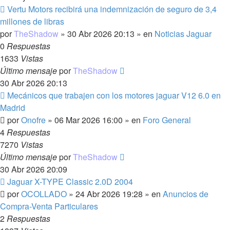
Nuevo
Vertu Motors recibirá una indemnización de seguro de 3,4
mensaje
millones de libras
por
TheShadow
»
30 Abr 2026 20:13
» en
Noticias Jaguar
0
Respuestas
1633
Vistas
Último mensaje
por
TheShadow
30 Abr 2026 20:13
Nuevo
Mecánicos que trabajen con los motores jaguar V12 6.0 en
mensaje
Madrid
por
Onofre
»
06 Mar 2026 16:00
» en
Foro General
4
Respuestas
7270
Vistas
Último mensaje
por
TheShadow
30 Abr 2026 20:09
Nuevo
Jaguar X-TYPE Classic 2.0D 2004
mensaje
por
OCOLLADO
»
24 Abr 2026 19:28
» en
Anuncios de
Compra-Venta Particulares
2
Respuestas