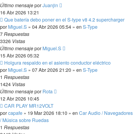
Último mensaje
por
Juanjin
16 Abr 2026 13:21
Nuevo
Que batería debo poner en el S-type v8 4.2 supercharger
mensaje
por
Miguel.S
»
04 Abr 2026 05:54
» en
S-Type
7
Respuestas
3326
Vistas
Último mensaje
por
Miguel.S
15 Abr 2026 05:32
Nuevo
Holgura respaldo en el asiento conductor eléctrico
mensaje
por
Miguel.S
»
07 Abr 2026 21:20
» en
S-Type
1
Respuestas
1424
Vistas
Último mensaje
por
Rota
12 Abr 2026 10:45
Nuevo
CAR PLAY MR12VOLT
mensaje
por
capafe
»
19 Mar 2026 18:10
» en
Car Audio / Navegadores
/ Música sobre Ruedas
1
Respuestas