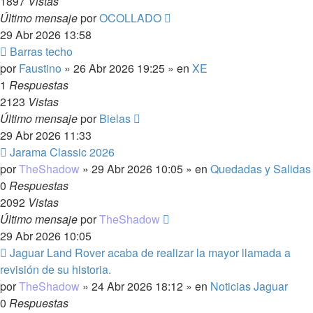
1897
Vistas
Último mensaje
por
OCOLLADO
29 Abr 2026 13:58
Nuevo
Barras techo
mensaje
por
Faustino
»
26 Abr 2026 19:25
» en
XE
1
Respuestas
2123
Vistas
Último mensaje
por
Bielas
29 Abr 2026 11:33
Nuevo
Jarama Classic 2026
mensaje
por
TheShadow
»
29 Abr 2026 10:05
» en
Quedadas y Salidas
0
Respuestas
2092
Vistas
Último mensaje
por
TheShadow
29 Abr 2026 10:05
Nuevo
Jaguar Land Rover acaba de realizar la mayor llamada a
mensaje
revisión de su historia.
por
TheShadow
»
24 Abr 2026 18:12
» en
Noticias Jaguar
0
Respuestas