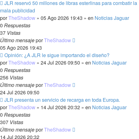
Nuevo
JLR reservó 50 millones de libras esterlinas para combatir la
mensaje
mala publicidad
por
TheShadow
»
05 Ago 2026 19:43
» en
Noticias Jaguar
0
Respuestas
37
Vistas
Último mensaje
por
TheShadow
05 Ago 2026 19:43
Nuevo
Opinión: ¿A JLR le sigue importando el diseño?
mensaje
por
TheShadow
»
24 Jul 2026 09:50
» en
Noticias Jaguar
0
Respuestas
256
Vistas
Último mensaje
por
TheShadow
24 Jul 2026 09:50
Nuevo
JLR presenta un servicio de recarga en toda Europa.
mensaje
por
TheShadow
»
14 Jul 2026 20:32
» en
Noticias Jaguar
0
Respuestas
307
Vistas
Último mensaje
por
TheShadow
14 Jul 2026 20:32