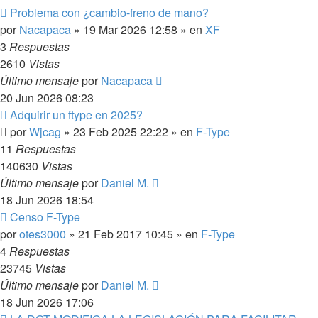
Nuevo
Problema con ¿cambio-freno de mano?
mensaje
por
Nacapaca
»
19 Mar 2026 12:58
» en
XF
3
Respuestas
2610
Vistas
Último mensaje
por
Nacapaca
20 Jun 2026 08:23
Nuevo
Adquirir un ftype en 2025?
mensaje
por
Wjcag
»
23 Feb 2025 22:22
» en
F-Type
11
Respuestas
140630
Vistas
Último mensaje
por
Daniel M.
18 Jun 2026 18:54
Nuevo
Censo F-Type
mensaje
por
otes3000
»
21 Feb 2017 10:45
» en
F-Type
4
Respuestas
23745
Vistas
Último mensaje
por
Daniel M.
18 Jun 2026 17:06