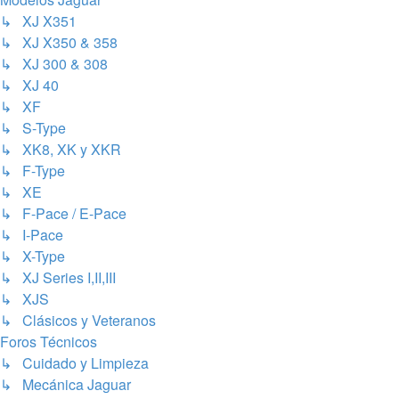
↳ XJ X351
↳ XJ X350 & 358
↳ XJ 300 & 308
↳ XJ 40
↳ XF
↳ S-Type
↳ XK8, XK y XKR
↳ F-Type
↳ XE
↳ F-Pace / E-Pace
↳ I-Pace
↳ X-Type
↳ XJ Series I,II,III
↳ XJS
↳ Clásicos y Veteranos
Foros Técnicos
↳ Cuidado y Limpieza
↳ Mecánica Jaguar