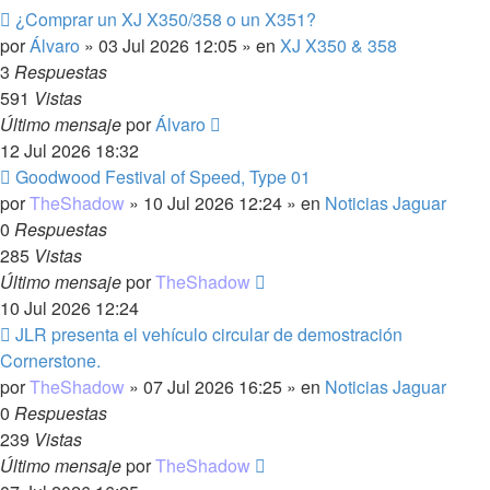
Nuevo
¿Comprar un XJ X350/358 o un X351?
mensaje
por
Álvaro
»
03 Jul 2026 12:05
» en
XJ X350 & 358
3
Respuestas
591
Vistas
Último mensaje
por
Álvaro
12 Jul 2026 18:32
Nuevo
Goodwood Festival of Speed, Type 01
mensaje
por
TheShadow
»
10 Jul 2026 12:24
» en
Noticias Jaguar
0
Respuestas
285
Vistas
Último mensaje
por
TheShadow
10 Jul 2026 12:24
Nuevo
JLR presenta el vehículo circular de demostración
mensaje
Cornerstone.
por
TheShadow
»
07 Jul 2026 16:25
» en
Noticias Jaguar
0
Respuestas
239
Vistas
Último mensaje
por
TheShadow