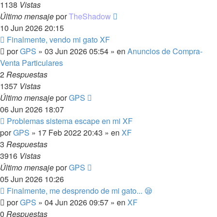
1138
Vistas
Último mensaje
por
TheShadow
10 Jun 2026 20:15
Nuevo
Finalmente, vendo mi gato XF
mensaje
por
GPS
»
03 Jun 2026 05:54
» en
Anuncios de Compra-
Venta Particulares
2
Respuestas
1357
Vistas
Último mensaje
por
GPS
06 Jun 2026 18:07
Nuevo
Problemas sistema escape en mi XF
mensaje
por
GPS
»
17 Feb 2022 20:43
» en
XF
3
Respuestas
3916
Vistas
Último mensaje
por
GPS
05 Jun 2026 10:26
Nuevo
Finalmente, me desprendo de mi gato... 😪
mensaje
por
GPS
»
04 Jun 2026 09:57
» en
XF
0
Respuestas