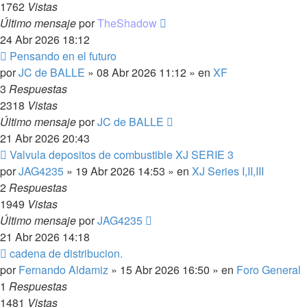
1762
Vistas
Último mensaje
por
TheShadow
24 Abr 2026 18:12
Nuevo
Pensando en el futuro
mensaje
por
JC de BALLE
»
08 Abr 2026 11:12
» en
XF
3
Respuestas
2318
Vistas
Último mensaje
por
JC de BALLE
21 Abr 2026 20:43
Nuevo
Valvula depositos de combustible XJ SERIE 3
mensaje
por
JAG4235
»
19 Abr 2026 14:53
» en
XJ Series I,II,III
2
Respuestas
1949
Vistas
Último mensaje
por
JAG4235
21 Abr 2026 14:18
Nuevo
cadena de distribucion.
mensaje
por
Fernando Aldamiz
»
15 Abr 2026 16:50
» en
Foro General
1
Respuestas
1481
Vistas