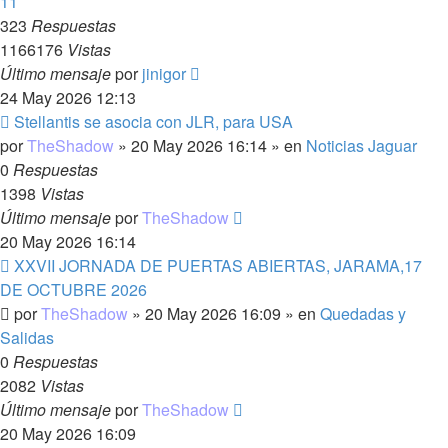
11
323
Respuestas
1166176
Vistas
Último mensaje
por
jinigor
24 May 2026 12:13
Nuevo
Stellantis se asocia con JLR, para USA
mensaje
por
TheShadow
»
20 May 2026 16:14
» en
Noticias Jaguar
0
Respuestas
1398
Vistas
Último mensaje
por
TheShadow
20 May 2026 16:14
Nuevo
XXVII JORNADA DE PUERTAS ABIERTAS, JARAMA,17
mensaje
DE OCTUBRE 2026
por
TheShadow
»
20 May 2026 16:09
» en
Quedadas y
Salidas
0
Respuestas
2082
Vistas
Último mensaje
por
TheShadow
20 May 2026 16:09