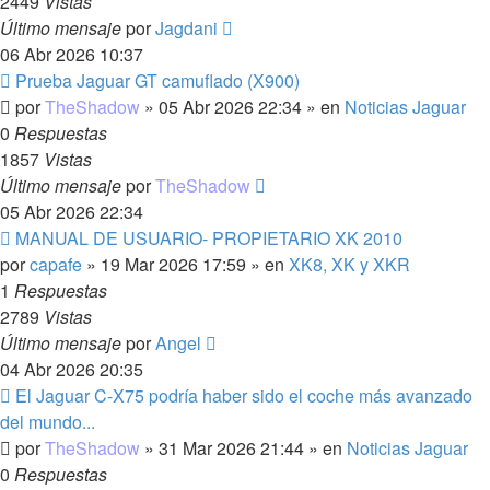
2449
Vistas
Último mensaje
por
Jagdani
06 Abr 2026 10:37
Nuevo
Prueba Jaguar GT camuflado (X900)
mensaje
por
TheShadow
»
05 Abr 2026 22:34
» en
Noticias Jaguar
0
Respuestas
1857
Vistas
Último mensaje
por
TheShadow
05 Abr 2026 22:34
Nuevo
MANUAL DE USUARIO- PROPIETARIO XK 2010
mensaje
por
capafe
»
19 Mar 2026 17:59
» en
XK8, XK y XKR
1
Respuestas
2789
Vistas
Último mensaje
por
Angel
04 Abr 2026 20:35
Nuevo
El Jaguar C-X75 podría haber sido el coche más avanzado
mensaje
del mundo...
por
TheShadow
»
31 Mar 2026 21:44
» en
Noticias Jaguar
0
Respuestas