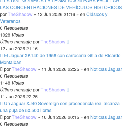
Nuevo
LA DGT MODIFICA LA LEGISLACIÓN PARA FACILITAR
mensaje
LAS CONCENTRACIONES DE VEHÍCULOS HISTÓRICOS
por
TheShadow
»
12 Jun 2026 21:16
» en
Clásicos y
Veteranos
0
Respuestas
1028
Vistas
Último mensaje
por
TheShadow
12 Jun 2026 21:16
Nuevo
El Jaguar XK140 de 1956 con carrocería Ghia de Ricardo
mensaje
Montalbán
por
TheShadow
»
11 Jun 2026 22:25
» en
Noticias Jaguar
0
Respuestas
1148
Vistas
Último mensaje
por
TheShadow
11 Jun 2026 22:25
Nuevo
Un Jaguar XJ40 Sovereign con procedencia real alcanza
mensaje
una puja de 50.500 libras
por
TheShadow
»
10 Jun 2026 20:15
» en
Noticias Jaguar
0
Respuestas