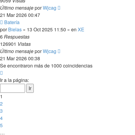
9059
Vistas
Último mensaje
por
Wjcag
21 Mar 2026 00:47
Nuevo
Batería
mensaje
por
Bielas
»
13 Oct 2025 11:50
» en
XE
6
Respuestas
126901
Vistas
Último mensaje
por
Wjcag
21 Mar 2026 00:38
Se encontraron más de 1000 coincidencias
Página
1
Ir a la página:
de
20
1
2
3
4
5
…