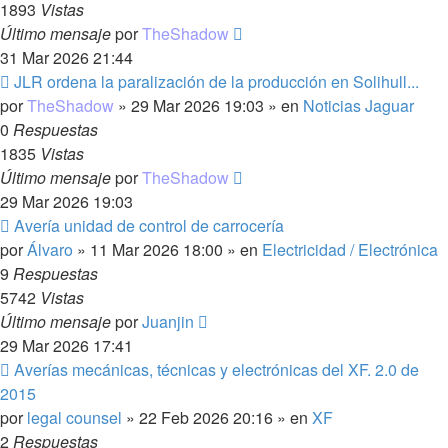
1893
Vistas
Último mensaje
por
TheShadow
31 Mar 2026 21:44
Nuevo
JLR ordena la paralización de la producción en Solihull...
mensaje
por
TheShadow
»
29 Mar 2026 19:03
» en
Noticias Jaguar
0
Respuestas
1835
Vistas
Último mensaje
por
TheShadow
29 Mar 2026 19:03
Nuevo
Avería unidad de control de carrocería
mensaje
por
Álvaro
»
11 Mar 2026 18:00
» en
Electricidad / Electrónica
9
Respuestas
5742
Vistas
Último mensaje
por
Juanjin
29 Mar 2026 17:41
Nuevo
Averías mecánicas, técnicas y electrónicas del XF. 2.0 de
mensaje
2015
por
legal counsel
»
22 Feb 2026 20:16
» en
XF
2
Respuestas