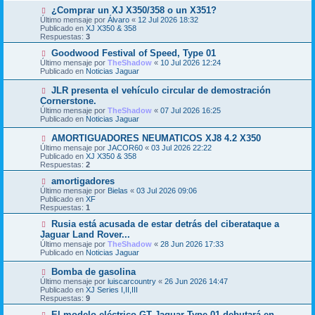
s
o
N
¿Comprar un XJ X350/358 o un X351?
a
m
u
j
Último mensaje por
Álvaro
«
12 Jul 2026 18:32
e
e
e
Publicado en
XJ X350 & 358
n
v
Respuestas:
3
s
o
a
m
N
Goodwood Festival of Speed, Type 01
j
e
u
Último mensaje por
TheShadow
«
10 Jul 2026 12:24
e
n
e
Publicado en
Noticias Jaguar
s
v
a
o
N
JLR presenta el vehículo circular de demostración
j
m
u
Cornerstone.
e
e
e
Último mensaje por
n
TheShadow
«
07 Jul 2026 16:25
v
Publicado en
s
Noticias Jaguar
o
a
m
j
N
AMORTIGUADORES NEUMATICOS XJ8 4.2 X350
e
e
u
Último mensaje por
n
JACOR60
«
03 Jul 2026 22:22
e
Publicado en
s
XJ X350 & 358
v
Respuestas:
a
2
o
j
m
N
amortigadores
e
e
u
Último mensaje por
Bielas
«
03 Jul 2026 09:06
n
e
Publicado en
XF
s
v
Respuestas:
1
a
o
j
m
N
Rusia está acusada de estar detrás del ciberataque a
e
e
u
Jaguar Land Rover...
n
e
Último mensaje por
TheShadow
«
28 Jun 2026 17:33
s
v
Publicado en
Noticias Jaguar
a
o
j
m
N
Bomba de gasolina
e
e
u
Último mensaje por
n
luiscarcountry
«
26 Jun 2026 14:47
e
Publicado en
s
XJ Series I,II,III
v
Respuestas:
a
9
o
j
m
N
El modelo eléctrico GT Jaguar Type 01 debutará en
e