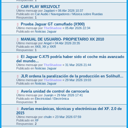
Respuestas:
1
a
o
j
m
N
CAR PLAY MR12VOLT
e
e
u
Último mensaje por
Jagdani
«
06 Abr 2026 10:37
n
e
Publicado en
Car Audio / Navegadores / Música sobre Ruedas
s
v
Respuestas:
1
a
o
j
m
N
Prueba Jaguar GT camuflado (X900)
e
e
u
Último mensaje por
TheShadow
«
05 Abr 2026 22:34
n
e
Publicado en
Noticias Jaguar
s
v
a
o
N
MANUAL DE USUARIO- PROPIETARIO XK 2010
j
m
u
Último mensaje por
Angel
«
04 Abr 2026 20:35
e
e
e
Publicado en
XK8, XK y XKR
n
v
Respuestas:
1
s
o
a
m
N
El Jaguar C-X75 podría haber sido el coche más avanzado
j
e
u
del mundo...
e
n
e
Último mensaje por
TheShadow
«
31 Mar 2026 21:44
s
v
Publicado en
Noticias Jaguar
a
o
j
m
N
JLR ordena la paralización de la producción en Solihull...
e
e
u
Último mensaje por
n
TheShadow
«
29 Mar 2026 19:03
e
Publicado en
s
Noticias Jaguar
v
a
o
j
N
Avería unidad de control de carrocería
m
e
u
Último mensaje por
Juanjin
«
29 Mar 2026 17:41
e
e
Publicado en
Electricidad / Electrónica
n
v
Respuestas:
9
s
o
a
m
N
Averías mecánicas, técnicas y electrónicas del XF. 2.0 de
j
e
u
2015
e
n
e
Último mensaje por
chulin
«
23 Mar 2026 07:59
s
v
Publicado en
XF
a
o
Respuestas:
2
j
m