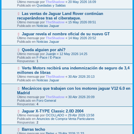
Último mensaje por
n
TheShadow
«
20 May 2026 16:09
v
Publicado en
s
Quedadas y Salidas
o
a
m
j
N
Las ventas de Jaguar Land Rover continúan
e
e
u
recuperándose tras el ciberataque.
n
e
s
Último mensaje por
TheShadow
«
15 May 2026 09:51
v
a
Publicado en
Noticias Jaguar
o
j
m
e
N
Jaguar revela el nombre oficial de su nuevo GT
e
u
Último mensaje por
n
TheShadow
«
14 May 2026 20:52
e
Publicado en
s
Noticias Jaguar
v
a
o
j
N
Queda alguien por ahí?
m
e
u
Último mensaje por
Juanjin
«
12 May 2026 14:25
e
e
Publicado en
F-Pace / E-Pace
n
v
Respuestas:
1
s
o
a
m
N
Vertu Motors recibirá una indemnización de seguro de 3,4
j
e
u
millones de libras
e
n
e
Último mensaje por
TheShadow
«
30 Abr 2026 20:13
s
v
Publicado en
Noticias Jaguar
a
o
j
m
N
Mecánicos que trabajen con los motores jaguar V12 6.0 en
e
e
u
Madrid
n
e
s
Último mensaje por
TheShadow
«
30 Abr 2026 20:09
v
a
Publicado en
Foro General
o
j
Respuestas:
4
m
e
e
N
Jaguar X-TYPE Classic 2.0D 2004
n
u
Último mensaje por
OCOLLADO
«
29 Abr 2026 13:58
s
e
Publicado en
Anuncios de Compra-Venta Particulares
a
v
Respuestas:
2
j
o
e
m
N
Barras techo
e
u
Último mensaje por
Bielas
«
29 Abr 2026 11:33