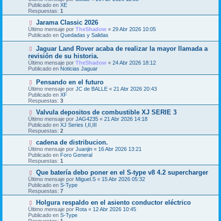
n
e
Publicado en
XE
s
v
Respuestas:
1
a
o
j
m
N
Jarama Classic 2026
e
e
u
Último mensaje por
TheShadow
«
29 Abr 2026 10:05
n
e
Publicado en
Quedadas y Salidas
s
v
a
o
N
Jaguar Land Rover acaba de realizar la mayor llamada a
j
m
u
revisión de su historia.
e
e
e
Último mensaje por
n
TheShadow
«
24 Abr 2026 18:12
v
Publicado en
s
Noticias Jaguar
o
a
m
j
N
Pensando en el futuro
e
e
u
Último mensaje por
n
JC de BALLE
«
21 Abr 2026 20:43
e
Publicado en
s
XF
v
Respuestas:
a
3
o
j
m
N
Valvula depositos de combustible XJ SERIE 3
e
e
u
Último mensaje por
JAG4235
«
21 Abr 2026 14:18
n
e
Publicado en
XJ Series I,II,III
s
v
Respuestas:
2
a
o
j
m
N
cadena de distribucion.
e
e
u
Último mensaje por
Juanjin
«
16 Abr 2026 13:21
n
e
Publicado en
Foro General
s
v
Respuestas:
1
a
o
j
m
N
Que batería debo poner en el S-type v8 4.2 supercharger
e
e
u
Último mensaje por
Miguel.S
«
15 Abr 2026 05:32
n
e
Publicado en
S-Type
s
v
Respuestas:
7
a
o
j
m
N
Holgura respaldo en el asiento conductor eléctrico
e
e
u
Último mensaje por
Rota
«
12 Abr 2026 10:45
n
e
Publicado en
S-Type
s
v