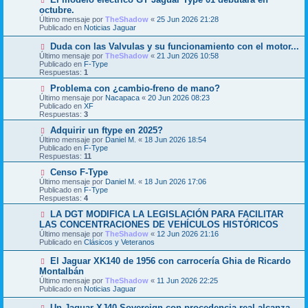
e
u
octubre.
n
e
Último mensaje por
TheShadow
«
25 Jun 2026 21:28
s
v
Publicado en
Noticias Jaguar
a
o
j
m
N
Duda con las Valvulas y su funcionamiento con el motor...
e
e
u
Último mensaje por
n
TheShadow
«
21 Jun 2026 10:58
e
Publicado en
s
F-Type
v
Respuestas:
a
1
o
j
m
N
Problema con ¿cambio-freno de mano?
e
e
u
Último mensaje por
Nacapaca
«
20 Jun 2026 08:23
n
e
Publicado en
XF
s
v
Respuestas:
3
a
o
j
m
N
Adquirir un ftype en 2025?
e
e
u
Último mensaje por
Daniel M.
«
18 Jun 2026 18:54
n
e
Publicado en
F-Type
s
v
Respuestas:
11
a
o
j
m
N
Censo F-Type
e
e
u
Último mensaje por
Daniel M.
«
18 Jun 2026 17:06
n
e
Publicado en
F-Type
s
v
Respuestas:
4
a
o
j
m
N
LA DGT MODIFICA LA LEGISLACIÓN PARA FACILITAR
e
e
u
LAS CONCENTRACIONES DE VEHÍCULOS HISTÓRICOS
n
e
Último mensaje por
TheShadow
«
12 Jun 2026 21:16
s
v
Publicado en
Clásicos y Veteranos
a
o
j
m
N
El Jaguar XK140 de 1956 con carrocería Ghia de Ricardo
e
e
u
Montalbán
n
e
s
Último mensaje por
TheShadow
«
11 Jun 2026 22:25
v
a
Publicado en
Noticias Jaguar
o
j
m
e
N
Un Jaguar XJ40 Sovereign con procedencia real alcanza