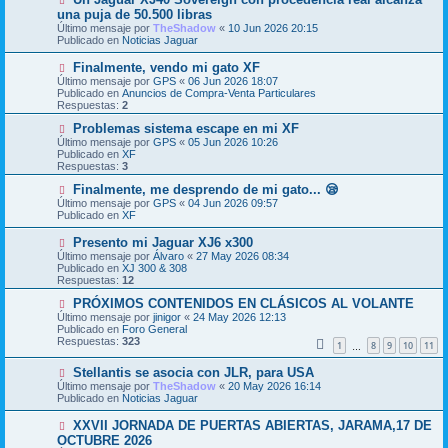
e
u
una puja de 50.500 libras
n
e
s
Último mensaje por
TheShadow
«
10 Jun 2026 20:15
v
a
Publicado en
Noticias Jaguar
o
j
m
e
N
Finalmente, vendo mi gato XF
e
u
Último mensaje por
n
GPS
«
06 Jun 2026 18:07
e
Publicado en
s
Anuncios de Compra-Venta Particulares
v
Respuestas:
a
2
o
j
m
N
Problemas sistema escape en mi XF
e
e
u
Último mensaje por
GPS
«
05 Jun 2026 10:26
n
e
Publicado en
XF
s
v
Respuestas:
3
a
o
j
m
N
Finalmente, me desprendo de mi gato... 😪
e
e
u
Último mensaje por
GPS
«
04 Jun 2026 09:57
n
e
Publicado en
XF
s
v
a
o
N
Presento mi Jaguar XJ6 x300
j
m
u
Último mensaje por
Álvaro
«
27 May 2026 08:34
e
e
e
Publicado en
XJ 300 & 308
n
v
Respuestas:
12
s
o
a
m
N
PRÓXIMOS CONTENIDOS EN CLÁSICOS AL VOLANTE
j
e
u
Último mensaje por
jinigor
«
24 May 2026 12:13
e
n
e
Publicado en
Foro General
s
v
Respuestas:
323
1
8
9
10
11
a
…
o
j
m
N
Stellantis se asocia con JLR, para USA
e
e
u
n
Último mensaje por
TheShadow
«
20 May 2026 16:14
e
s
Publicado en
Noticias Jaguar
v
a
o
j
N
XXVII JORNADA DE PUERTAS ABIERTAS, JARAMA,17 DE
m
e
u
OCTUBRE 2026
e
e