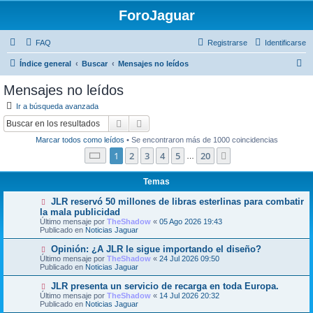
ForoJaguar
FAQ
Registrarse
Identificarse
B
Índice general
Buscar
Mensajes no leídos
u
Mensajes no leídos
s
Ir a búsqueda avanzada
c
Buscar
Búsqueda avanzada
a
Marcar todos como leídos
• Se encontraron más de 1000 coincidencias
r
Página
1
de
20
1
2
3
4
5
20
Siguiente
…
Temas
N
JLR reservó 50 millones de libras esterlinas para combatir
u
la mala publicidad
e
Último mensaje por
TheShadow
«
05 Ago 2026 19:43
v
Publicado en
Noticias Jaguar
o
m
N
Opinión: ¿A JLR le sigue importando el diseño?
e
u
Último mensaje por
n
TheShadow
«
24 Jul 2026 09:50
e
Publicado en
s
Noticias Jaguar
v
a
o
j
N
JLR presenta un servicio de recarga en toda Europa.
m
e
u
Último mensaje por
TheShadow
«
14 Jul 2026 20:32
e
e
Publicado en
Noticias Jaguar
n
v