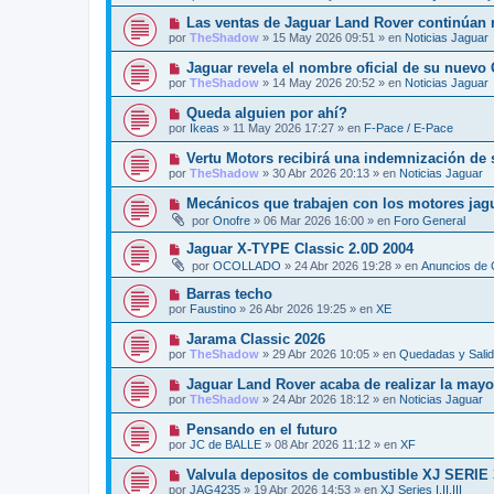
e
e
j
v
N
Las ventas de Jaguar Land Rover continúan r
n
e
o
u
s
por
TheShadow
»
15 May 2026 09:51
» en
Noticias Jaguar
m
e
a
e
v
j
N
Jaguar revela el nombre oficial de su nuevo
n
o
e
u
s
por
TheShadow
»
14 May 2026 20:52
» en
Noticias Jaguar
m
e
a
e
v
j
N
Queda alguien por ahí?
n
o
e
u
s
por
Ikeas
»
11 May 2026 17:27
» en
F-Pace / E-Pace
m
e
a
e
v
j
N
Vertu Motors recibirá una indemnización de 
n
o
e
u
s
por
TheShadow
»
30 Abr 2026 20:13
» en
Noticias Jaguar
m
e
a
e
v
j
N
Mecánicos que trabajen con los motores jag
n
o
e
u
s
por
Onofre
»
06 Mar 2026 16:00
» en
Foro General
m
e
a
e
v
j
N
Jaguar X-TYPE Classic 2.0D 2004
n
o
e
u
s
por
OCOLLADO
»
24 Abr 2026 19:28
» en
Anuncios de 
m
e
a
e
v
j
N
Barras techo
n
o
e
u
s
por
Faustino
»
26 Abr 2026 19:25
» en
XE
m
e
a
e
v
j
N
Jarama Classic 2026
n
o
e
u
s
por
TheShadow
»
29 Abr 2026 10:05
» en
Quedadas y Sali
m
e
a
e
v
j
N
Jaguar Land Rover acaba de realizar la mayor
n
o
e
u
s
por
TheShadow
»
24 Abr 2026 18:12
» en
Noticias Jaguar
m
e
a
e
v
j
N
Pensando en el futuro
n
o
e
u
s
por
JC de BALLE
»
08 Abr 2026 11:12
» en
XF
m
e
a
e
v
j
N
Valvula depositos de combustible XJ SERIE 
n
o
e
u
s
por
JAG4235
»
19 Abr 2026 14:53
» en
XJ Series I,II,III
m