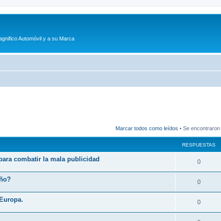
agnifico Automóvil y a su Marca
Marcar todos como leídos
• Se encontraron
RESPUESTAS
 para combatir la mala publicidad
R
0
e
eño?
R
0
s
e
 Europa.
p
R
0
s
u
e
p