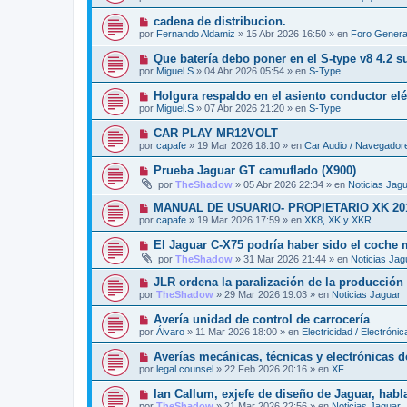
e
a
e
v
j
N
cadena de distribucion.
n
o
e
u
s
por
Fernando Aldamiz
»
15 Abr 2026 16:50
» en
Foro Genera
m
e
a
e
v
j
N
Que batería debo poner en el S-type v8 4.2 
n
o
e
u
s
por
Miguel.S
»
04 Abr 2026 05:54
» en
S-Type
m
e
a
e
v
j
N
Holgura respaldo en el asiento conductor elé
n
o
e
u
s
por
Miguel.S
»
07 Abr 2026 21:20
» en
S-Type
m
e
a
e
v
j
N
CAR PLAY MR12VOLT
n
o
e
u
s
por
capafe
»
19 Mar 2026 18:10
» en
Car Audio / Navegador
m
e
a
e
v
j
N
Prueba Jaguar GT camuflado (X900)
n
o
e
u
s
por
TheShadow
»
05 Abr 2026 22:34
» en
Noticias Jag
m
e
a
e
v
j
N
MANUAL DE USUARIO- PROPIETARIO XK 20
n
o
e
u
s
por
capafe
»
19 Mar 2026 17:59
» en
XK8, XK y XKR
m
e
a
e
v
j
N
El Jaguar C-X75 podría haber sido el coche
n
o
e
u
s
por
TheShadow
»
31 Mar 2026 21:44
» en
Noticias Jag
m
e
a
e
v
j
N
JLR ordena la paralización de la producción e
n
o
e
u
s
por
TheShadow
»
29 Mar 2026 19:03
» en
Noticias Jaguar
m
e
a
e
v
j
N
Avería unidad de control de carrocería
n
o
e
u
s
por
Álvaro
»
11 Mar 2026 18:00
» en
Electricidad / Electrónic
m
e
a
e
v
j
N
Averías mecánicas, técnicas y electrónicas d
n
o
e
u
s
por
legal counsel
»
22 Feb 2026 20:16
» en
XF
m
e
a
e
v
j
N
Ian Callum, exjefe de diseño de Jaguar, habla
n
o
e
u
s
por
TheShadow
»
21 Mar 2026 22:56
» en
Noticias Jaguar