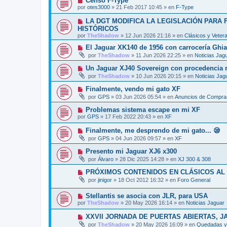
Censo F-Type
n
o
e
u
s
por
otes3000
»
21 Feb 2017 10:45
» en
F-Type
m
e
a
e
v
j
N
LA DGT MODIFICA LA LEGISLACIÓN PARA
n
o
e
u
s
HISTÓRICOS
m
e
a
por
e
TheShadow
»
12 Jun 2026 21:16
» en
Clásicos y Veter
v
j
n
o
e
N
El Jaguar XK140 de 1956 con carrocería Ghi
s
m
u
a
por
TheShadow
»
11 Jun 2026 22:25
» en
Noticias Jag
e
e
j
n
v
e
N
Un Jaguar XJ40 Sovereign con procedencia re
s
o
u
a
por
TheShadow
»
10 Jun 2026 20:15
» en
Noticias Jag
m
e
j
e
v
e
N
Finalmente, vendo mi gato XF
n
o
u
s
por
GPS
»
03 Jun 2026 05:54
» en
Anuncios de Compra-
m
e
a
e
v
j
N
Problemas sistema escape en mi XF
n
o
e
u
s
por
GPS
»
17 Feb 2022 20:43
» en
XF
m
e
a
e
v
j
N
Finalmente, me desprendo de mi gato... 😪
n
o
e
u
s
por
GPS
»
04 Jun 2026 09:57
» en
XF
m
e
a
e
v
j
N
Presento mi Jaguar XJ6 x300
n
o
e
u
s
por
Álvaro
»
28 Dic 2025 14:28
» en
XJ 300 & 308
m
e
a
e
v
j
N
PRÓXIMOS CONTENIDOS EN CLÁSICOS AL
n
o
e
u
s
por
jinigor
»
18 Oct 2012 16:32
» en
Foro General
m
e
a
e
v
j
n
N
Stellantis se asocia con JLR, para USA
o
e
s
u
m
por
TheShadow
»
20 May 2026 16:14
» en
Noticias Jaguar
a
e
e
j
v
n
N
XXVII JORNADA DE PUERTAS ABIERTAS, J
e
o
s
u
por
TheShadow
»
20 May 2026 16:09
» en
Quedadas y 
m
a