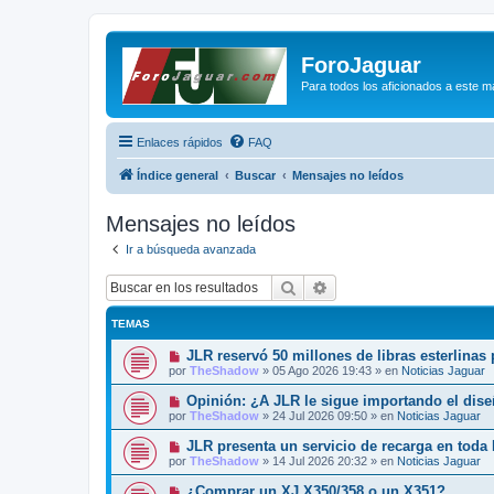
ForoJaguar
Para todos los aficionados a este m
Enlaces rápidos
FAQ
Índice general
Buscar
Mensajes no leídos
Mensajes no leídos
Ir a búsqueda avanzada
Buscar
Búsqueda avanzada
TEMAS
N
JLR reservó 50 millones de libras esterlinas
u
por
TheShadow
»
05 Ago 2026 19:43
» en
Noticias Jaguar
e
v
N
Opinión: ¿A JLR le sigue importando el dis
o
u
por
TheShadow
»
24 Jul 2026 09:50
» en
Noticias Jaguar
m
e
e
v
N
JLR presenta un servicio de recarga en toda
n
o
u
s
por
TheShadow
»
14 Jul 2026 20:32
» en
Noticias Jaguar
m
e
a
e
v
j
N
¿Comprar un XJ X350/358 o un X351?
n