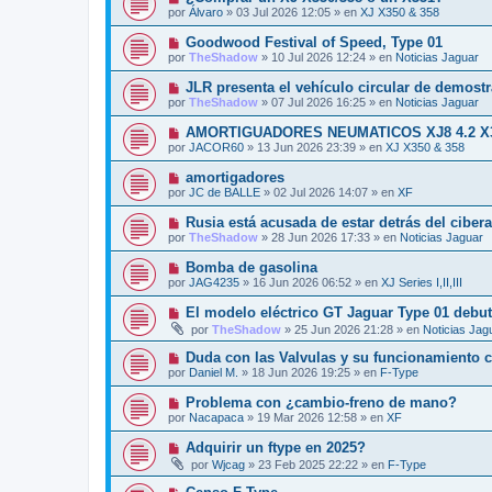
o
e
u
s
por
Álvaro
»
03 Jul 2026 12:05
» en
XJ X350 & 358
m
e
a
e
v
j
N
Goodwood Festival of Speed, Type 01
n
o
e
u
s
por
TheShadow
»
10 Jul 2026 12:24
» en
Noticias Jaguar
m
e
a
e
v
j
N
JLR presenta el vehículo circular de demost
n
o
e
u
s
por
TheShadow
»
07 Jul 2026 16:25
» en
Noticias Jaguar
m
e
a
e
v
j
N
AMORTIGUADORES NEUMATICOS XJ8 4.2 X
n
o
e
u
s
por
JACOR60
»
13 Jun 2026 23:39
» en
XJ X350 & 358
m
e
a
e
v
j
N
amortigadores
n
o
e
u
s
por
JC de BALLE
»
02 Jul 2026 14:07
» en
XF
m
e
a
e
v
j
N
Rusia está acusada de estar detrás del ciber
n
o
e
u
s
por
TheShadow
»
28 Jun 2026 17:33
» en
Noticias Jaguar
m
e
a
e
v
j
N
Bomba de gasolina
n
o
e
u
s
por
JAG4235
»
16 Jun 2026 06:52
» en
XJ Series I,II,III
m
e
a
e
v
j
N
El modelo eléctrico GT Jaguar Type 01 debut
n
o
e
u
s
por
TheShadow
»
25 Jun 2026 21:28
» en
Noticias Jag
m
e
a
e
v
j
N
Duda con las Valvulas y su funcionamiento c
n
o
e
u
s
por
Daniel M.
»
18 Jun 2026 19:25
» en
F-Type
m
e
a
e
v
j
N
Problema con ¿cambio-freno de mano?
n
o
e
u
s
por
Nacapaca
»
19 Mar 2026 12:58
» en
XF
m
e
a
e
v
j
N
Adquirir un ftype en 2025?
n
o
e
u
s
por
Wjcag
»
23 Feb 2025 22:22
» en
F-Type
m
e
a
e
v
j
N