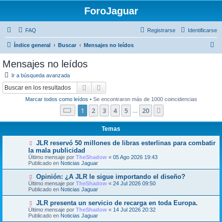
ForoJaguar
FAQ
Registrarse
Identificarse
B
Índice general
Buscar
Mensajes no leídos
u
Mensajes no leídos
s
Ir a búsqueda avanzada
c
Buscar
Búsqueda avanzada
a
Marcar todos como leídos
• Se encontraron más de 1000 coincidencias
r
Página
1
de
20
1
2
3
4
5
20
Siguiente
…
Temas
N
JLR reservó 50 millones de libras esterlinas para combatir
u
la mala publicidad
e
Último mensaje por
TheShadow
«
05 Ago 2026 19:43
v
Publicado en
Noticias Jaguar
o
m
N
Opinión: ¿A JLR le sigue importando el diseño?
e
u
Último mensaje por
n
TheShadow
«
24 Jul 2026 09:50
e
Publicado en
s
Noticias Jaguar
v
a
o
j
N
JLR presenta un servicio de recarga en toda Europa.
m
e
u
Último mensaje por
TheShadow
«
14 Jul 2026 20:32
e
e
Publicado en
Noticias Jaguar
n
v