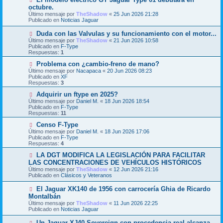
e
u
octubre.
n
e
Último mensaje por
TheShadow
«
25 Jun 2026 21:28
s
v
Publicado en
Noticias Jaguar
a
o
j
m
N
Duda con las Valvulas y su funcionamiento con el motor...
e
e
u
Último mensaje por
n
TheShadow
«
21 Jun 2026 10:58
e
Publicado en
s
F-Type
v
Respuestas:
a
1
o
j
m
N
Problema con ¿cambio-freno de mano?
e
e
u
Último mensaje por
Nacapaca
«
20 Jun 2026 08:23
n
e
Publicado en
XF
s
v
Respuestas:
3
a
o
j
m
N
Adquirir un ftype en 2025?
e
e
u
Último mensaje por
Daniel M.
«
18 Jun 2026 18:54
n
e
Publicado en
F-Type
s
v
Respuestas:
11
a
o
j
m
N
Censo F-Type
e
e
u
Último mensaje por
Daniel M.
«
18 Jun 2026 17:06
n
e
Publicado en
F-Type
s
v
Respuestas:
4
a
o
j
m
N
LA DGT MODIFICA LA LEGISLACIÓN PARA FACILITAR
e
e
u
LAS CONCENTRACIONES DE VEHÍCULOS HISTÓRICOS
n
e
Último mensaje por
TheShadow
«
12 Jun 2026 21:16
s
v
Publicado en
Clásicos y Veteranos
a
o
j
m
N
El Jaguar XK140 de 1956 con carrocería Ghia de Ricardo
e
e
u
Montalbán
n
e
s
Último mensaje por
TheShadow
«
11 Jun 2026 22:25
v
a
Publicado en
Noticias Jaguar
o
j
m
e
N
Un Jaguar XJ40 Sovereign con procedencia real alcanza