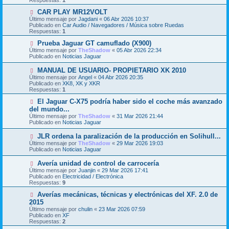
Respuestas:
1
a
o
j
m
N
CAR PLAY MR12VOLT
e
e
u
Último mensaje por
Jagdani
«
06 Abr 2026 10:37
n
e
Publicado en
Car Audio / Navegadores / Música sobre Ruedas
s
v
Respuestas:
1
a
o
j
m
N
Prueba Jaguar GT camuflado (X900)
e
e
u
Último mensaje por
TheShadow
«
05 Abr 2026 22:34
n
e
Publicado en
Noticias Jaguar
s
v
a
o
N
MANUAL DE USUARIO- PROPIETARIO XK 2010
j
m
u
Último mensaje por
Angel
«
04 Abr 2026 20:35
e
e
e
Publicado en
XK8, XK y XKR
n
v
Respuestas:
1
s
o
a
m
N
El Jaguar C-X75 podría haber sido el coche más avanzado
j
e
u
del mundo...
e
n
e
Último mensaje por
TheShadow
«
31 Mar 2026 21:44
s
v
Publicado en
Noticias Jaguar
a
o
j
m
N
JLR ordena la paralización de la producción en Solihull...
e
e
u
Último mensaje por
n
TheShadow
«
29 Mar 2026 19:03
e
Publicado en
s
Noticias Jaguar
v
a
o
j
N
Avería unidad de control de carrocería
m
e
u
Último mensaje por
Juanjin
«
29 Mar 2026 17:41
e
e
Publicado en
Electricidad / Electrónica
n
v
Respuestas:
9
s
o
a
m
N
Averías mecánicas, técnicas y electrónicas del XF. 2.0 de
j
e
u
2015
e
n
e
Último mensaje por
chulin
«
23 Mar 2026 07:59
s
v
Publicado en
XF
a
o
Respuestas:
2
j
m