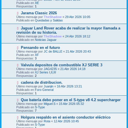
n
e
Publicado en
XE
s
v
Respuestas:
1
a
o
j
m
N
Jarama Classic 2026
e
e
u
Último mensaje por
TheShadow
«
29 Abr 2026 10:05
n
e
Publicado en
Quedadas y Salidas
s
v
a
o
N
Jaguar Land Rover acaba de realizar la mayor llamada a
j
m
u
revisión de su historia.
e
e
e
Último mensaje por
n
TheShadow
«
24 Abr 2026 18:12
v
Publicado en
s
Noticias Jaguar
o
a
m
j
N
Pensando en el futuro
e
e
u
Último mensaje por
n
JC de BALLE
«
21 Abr 2026 20:43
e
Publicado en
s
XF
v
Respuestas:
a
3
o
j
m
N
Valvula depositos de combustible XJ SERIE 3
e
e
u
Último mensaje por
JAG4235
«
21 Abr 2026 14:18
n
e
Publicado en
XJ Series I,II,III
s
v
Respuestas:
2
a
o
j
m
N
cadena de distribucion.
e
e
u
Último mensaje por
Juanjin
«
16 Abr 2026 13:21
n
e
Publicado en
Foro General
s
v
Respuestas:
1
a
o
j
m
N
Que batería debo poner en el S-type v8 4.2 supercharger
e
e
u
Último mensaje por
Miguel.S
«
15 Abr 2026 05:32
n
e
Publicado en
S-Type
s
v
Respuestas:
7
a
o
j
m
N
Holgura respaldo en el asiento conductor eléctrico
e
e
u
Último mensaje por
Rota
«
12 Abr 2026 10:45
n
e
Publicado en
S-Type
s
v