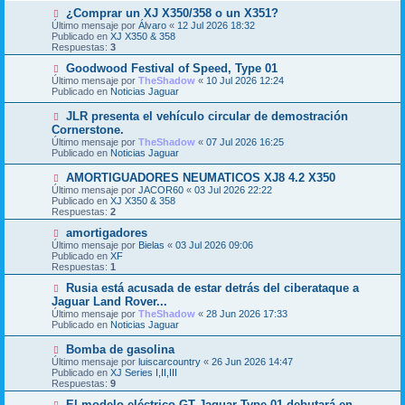
s
o
N
¿Comprar un XJ X350/358 o un X351?
a
m
u
j
Último mensaje por
Álvaro
«
12 Jul 2026 18:32
e
e
e
Publicado en
XJ X350 & 358
n
v
Respuestas:
3
s
o
a
m
N
Goodwood Festival of Speed, Type 01
j
e
u
Último mensaje por
TheShadow
«
10 Jul 2026 12:24
e
n
e
Publicado en
Noticias Jaguar
s
v
a
o
N
JLR presenta el vehículo circular de demostración
j
m
u
Cornerstone.
e
e
e
Último mensaje por
n
TheShadow
«
07 Jul 2026 16:25
v
Publicado en
s
Noticias Jaguar
o
a
m
j
N
AMORTIGUADORES NEUMATICOS XJ8 4.2 X350
e
e
u
Último mensaje por
n
JACOR60
«
03 Jul 2026 22:22
e
Publicado en
s
XJ X350 & 358
v
Respuestas:
a
2
o
j
m
N
amortigadores
e
e
u
Último mensaje por
Bielas
«
03 Jul 2026 09:06
n
e
Publicado en
XF
s
v
Respuestas:
1
a
o
j
m
N
Rusia está acusada de estar detrás del ciberataque a
e
e
u
Jaguar Land Rover...
n
e
Último mensaje por
TheShadow
«
28 Jun 2026 17:33
s
v
Publicado en
Noticias Jaguar
a
o
j
m
N
Bomba de gasolina
e
e
u
Último mensaje por
n
luiscarcountry
«
26 Jun 2026 14:47
e
Publicado en
s
XJ Series I,II,III
v
Respuestas:
a
9
o
j
m
N
El modelo eléctrico GT Jaguar Type 01 debutará en
e