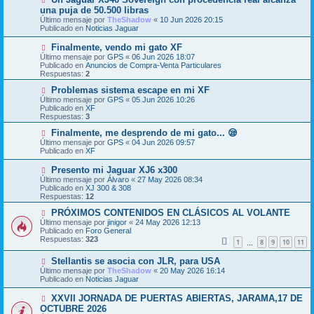
e
u
una puja de 50.500 libras
n
e
s
Último mensaje por
TheShadow
«
10 Jun 2026 20:15
v
a
Publicado en
Noticias Jaguar
o
j
m
e
N
Finalmente, vendo mi gato XF
e
u
Último mensaje por
n
GPS
«
06 Jun 2026 18:07
e
Publicado en
s
Anuncios de Compra-Venta Particulares
v
Respuestas:
a
2
o
j
m
N
Problemas sistema escape en mi XF
e
e
u
Último mensaje por
GPS
«
05 Jun 2026 10:26
n
e
Publicado en
XF
s
v
Respuestas:
3
a
o
j
m
N
Finalmente, me desprendo de mi gato... 😪
e
e
u
Último mensaje por
GPS
«
04 Jun 2026 09:57
n
e
Publicado en
XF
s
v
a
o
N
Presento mi Jaguar XJ6 x300
j
m
u
Último mensaje por
Álvaro
«
27 May 2026 08:34
e
e
e
Publicado en
XJ 300 & 308
n
v
Respuestas:
12
s
o
a
m
N
PRÓXIMOS CONTENIDOS EN CLÁSICOS AL VOLANTE
j
e
u
Último mensaje por
jinigor
«
24 May 2026 12:13
e
n
e
Publicado en
Foro General
s
v
Respuestas:
323
1
8
9
10
11
a
…
o
j
m
N
Stellantis se asocia con JLR, para USA
e
e
u
n
Último mensaje por
TheShadow
«
20 May 2026 16:14
e
s
Publicado en
Noticias Jaguar
v
a
o
j
N
XXVII JORNADA DE PUERTAS ABIERTAS, JARAMA,17 DE
m
e
u
OCTUBRE 2026
e
e