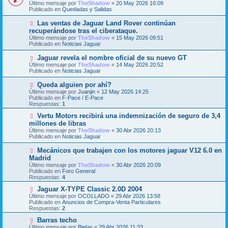
Último mensaje por
n
TheShadow
«
20 May 2026 16:09
v
Publicado en
s
Quedadas y Salidas
o
a
m
j
N
Las ventas de Jaguar Land Rover continúan
e
e
u
recuperándose tras el ciberataque.
n
e
s
Último mensaje por
TheShadow
«
15 May 2026 09:51
v
a
Publicado en
Noticias Jaguar
o
j
m
e
N
Jaguar revela el nombre oficial de su nuevo GT
e
u
Último mensaje por
n
TheShadow
«
14 May 2026 20:52
e
Publicado en
s
Noticias Jaguar
v
a
o
j
N
Queda alguien por ahí?
m
e
u
Último mensaje por
Juanjin
«
12 May 2026 14:25
e
e
Publicado en
F-Pace / E-Pace
n
v
Respuestas:
1
s
o
a
m
N
Vertu Motors recibirá una indemnización de seguro de 3,4
j
e
u
millones de libras
e
n
e
Último mensaje por
TheShadow
«
30 Abr 2026 20:13
s
v
Publicado en
Noticias Jaguar
a
o
j
m
N
Mecánicos que trabajen con los motores jaguar V12 6.0 en
e
e
u
Madrid
n
e
s
Último mensaje por
TheShadow
«
30 Abr 2026 20:09
v
a
Publicado en
Foro General
o
j
Respuestas:
4
m
e
e
N
Jaguar X-TYPE Classic 2.0D 2004
n
u
Último mensaje por
OCOLLADO
«
29 Abr 2026 13:58
s
e
Publicado en
Anuncios de Compra-Venta Particulares
a
v
Respuestas:
2
j
o
e
m
N
Barras techo
e
u
Último mensaje por
Bielas
«
29 Abr 2026 11:33