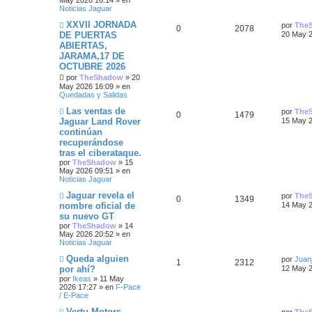
May 2026 16:14
» en
s
s
m
o
Noticias Jaguar
a
e
m
n
p
t
e
N
Ú
XXVII JORNADA
por
The
s
n
s
R
V
0
2078
u
l
DE PUERTAS
20 May 2
a
s
u
a
e
t
j
a
ABIERTAS,
e
i
v
i
e
j
e
s
JARAMA,17 DE
o
m
e
s
s
m
o
OCTUBRE 2026
s
e
m
por
TheShadow
»
20
n
p
t
e
May 2026 16:09
» en
s
n
t
Quedadas y Salidas
a
s
u
a
j
a
a
N
Ú
Las ventas de
por
The
R
V
0
1479
e
j
u
e
s
l
Jaguar Land Rover
15 May 2
e
e
t
s
continúan
e
i
v
i
s
recuperándose
o
m
s
s
m
o
tras el ciberataque.
t
e
m
por
TheShadow
»
15
n
p
t
e
May 2026 09:51
» en
a
s
n
Noticias Jaguar
a
s
u
a
s
j
a
N
Ú
Jaguar revela el
por
The
R
V
0
1349
e
j
u
l
e
s
nombre oficial de
14 May 2
e
e
t
su nuevo GT
e
i
v
i
s
por
TheShadow
»
14
o
m
May 2026 20:52
» en
s
s
m
o
t
Noticias Jaguar
e
m
n
p
t
e
N
Ú
Queda alguien
a
por
Juanj
s
n
R
V
1
2312
u
l
por ahí?
12 May 2
a
s
u
a
e
t
s
j
a
por
Ikeas
»
11 May
e
i
v
i
e
j
2026 17:27
» en
F-Pace
e
s
o
m
e
/ E-Pace
s
s
m
o
s
e
m
N
Ú
Vertu Motors