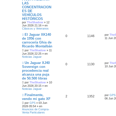
s
s
a
s
m
o
LAS
u
a
j
a
e
t
m
CONCENTRACION
e
j
n
p
t
e
e
s
ES DE
e
s
n
a
VEHÍCULOS
a
s
u
a
s
j
a
HISTÓRICOS
s
e
j
por
TheShadow
»
12
e
s
t
e
Jun 2026 21:16
» en
Clásicos y Veteranos
s
a
N
Ú
El Jaguar XK140
por
The
R
V
0
t
1146
s
u
l
de 1956 con
11 Jun 2
e
t
carrocería Ghia de
e
i
a
v
i
Ricardo Montalbán
o
m
s
s
s
m
o
por
TheShadow
»
11
e
m
Jun 2026 22:25
» en
n
p
t
e
Noticias Jaguar
s
n
a
s
N
Ú
Un Jaguar XJ40
u
a
por
The
R
V
0
1130
j
a
u
l
Sovereign con
10 Jun 2
e
j
e
t
e
s
procedencia real
e
i
e
v
i
alcanza una puja
o
m
s
s
s
m
o
de 50.500 libras
e
m
por
TheShadow
»
10
t
n
p
t
e
Jun 2026 20:15
» en
s
n
Noticias Jaguar
a
a
s
u
a
j
a
N
Ú
Finalmente,
por
GPS
R
V
2
s
1352
e
j
u
e
s
l
vendo mi gato XF
06 Jun 2
e
e
t
e
i
por
GPS
»
03 Jun
v
i
s
2026 05:54
» en
o
m
Anuncios de Compra-
s
s
m
o
t
Venta Particulares
e
m