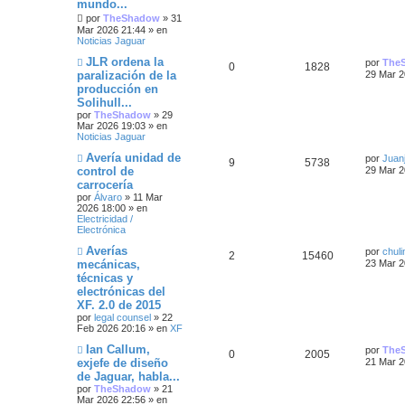
s
s
m
o
mundo...
e
m
por
TheShadow
»
31
t
n
p
t
e
Mar 2026 21:44
» en
s
n
Noticias Jaguar
a
a
s
u
a
j
a
N
Ú
JLR ordena la
por
The
R
V
0
1828
e
j
s
u
e
s
l
paralización de la
29 Mar 2
e
e
t
producción en
e
i
v
i
s
Solihull...
o
m
s
s
m
o
por
TheShadow
»
29
t
e
m
Mar 2026 19:03
» en
n
p
t
e
Noticias Jaguar
a
s
n
N
Ú
Avería unidad de
a
s
por
Juanj
u
a
R
V
9
5738
s
u
l
j
a
control de
29 Mar 2
e
t
e
j
e
s
carrocería
e
i
v
i
e
por
Álvaro
»
11 Mar
o
m
s
2026 18:00
» en
s
s
m
o
Electricidad /
e
m
Electrónica
t
n
p
t
e
s
n
N
Ú
Averías
por
chuli
a
a
s
R
V
2
u
15460
a
u
l
mecánicas,
23 Mar 2
j
a
e
t
e
j
técnicas y
s
e
i
e
s
v
i
e
electrónicas del
o
m
s
s
s
m
o
XF. 2.0 de 2015
e
m
por
legal counsel
»
22
n
p
t
e
t
Feb 2026 20:16
» en
XF
s
n
a
s
N
Ú
Ian Callum,
u
a
a
por
The
R
V
0
2005
j
a
u
l
exjefe de diseño
21 Mar 2
e
j
e
t
e
s
s
de Jaguar, habla...
e
i
e
v
i
por
TheShadow
»
21
o
m
s
Mar 2026 22:56
» en
s
s
m
o