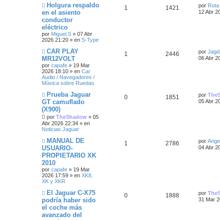
s
N
Ú
Holgura respaldo
s
n
por
Rota
R
V
1
1421
u
l
a
s
en el asiento
u
a
12 Abr 2
t
e
t
j
a
conductor
e
i
v
i
e
j
e
s
a
eléctrico
o
m
e
s
s
m
o
por
Miguel.S
»
07 Abr
s
s
e
m
2026 21:20
» en
S-Type
n
p
t
e
N
t
Ú
CAR PLAY
s
n
por
Jagd
R
V
1
2446
u
l
a
s
MR12VOLT
u
a
06 Abr 2
e
t
j
a
a
por
capafe
»
19 Mar
e
i
v
i
e
j
e
s
2026 18:10
» en
Car
o
m
e
s
Audio / Navegadores /
s
s
m
o
Música sobre Ruedas
s
e
m
n
p
t
e
N
Ú
Prueba Jaguar
por
The
t
R
V
0
1851
s
n
u
l
GT camuflado
05 Abr 2
a
s
u
a
e
t
(X900)
j
a
e
i
a
v
i
e
j
o
por
TheShadow
»
05
e
s
m
e
s
s
s
m
o
Abr 2026 22:34
» en
e
m
Noticias Jaguar
s
n
p
t
e
N
Ú
MANUAL DE
s
n
por
Ange
t
R
V
1
2786
u
l
a
s
USUARIO-
u
a
04 Abr 2
e
t
j
a
PROPIETARIO XK
a
e
i
v
i
e
j
e
s
2010
o
m
e
s
s
s
m
o
por
capafe
»
19 Mar
s
e
m
2026 17:59
» en
XK8,
n
p
t
e
XK y XKR
t
s
n
N
Ú
El Jaguar C-X75
a
s
por
The
u
a
R
V
0
1888
u
l
j
a
a
podría haber sido
31 Mar 2
e
t
e
j
e
s
el coche más
e
i
v
i
e
s
avanzado del
o
m
s