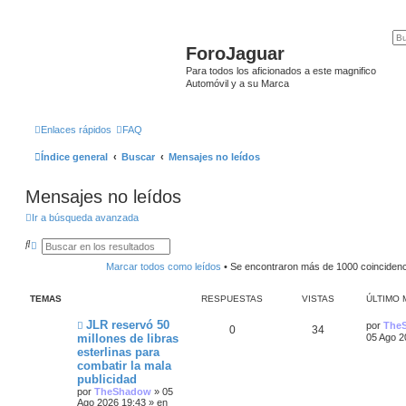
ForoJaguar
Para todos los aficionados a este magnifico
Automóvil y a su Marca
Enlaces rápidos
FAQ
Índice general
Buscar
Mensajes no leídos
Mensajes no leídos
Ir a búsqueda avanzada
B
B
u
ú
s
s
Marcar todos como leídos
• Se encontraron más de 1000 coinciden
c
q
a
u
r
e
TEMAS
RESPUESTAS
VISTAS
ÚLTIMO 
d
a
N
Ú
JLR reservó 50
por
The
R
V
0
34
a
u
l
millones de libras
05 Ago 2
v
e
t
esterlinas para
a
e
i
v
i
n
combatir la mala
o
m
z
s
s
m
o
publicidad
a
e
m
por
TheShadow
»
05
d
n
p
t
e
Ago 2026 19:43
» en