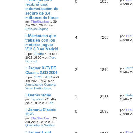
por
The
R
V
0
1625
n
p
t
e
u
l
recibirá una
30 Abr 2
s
n
t
e
t
indemnización de
a
e
i
s
u
a
v
i
j
a
seguro de 3,4
a
o
m
e
j
s
s
m
e
s
o
millones de libras
e
e
m
s
por
TheShadow
»
30
n
p
t
e
s
Abr 2026 20:13
» en
s
n
Noticias Jaguar
a
s
u
a
t
j
a
N
Ú
Mecánicos que
por
The
R
V
4
7265
e
j
u
l
e
s
trabajen con los
30 Abr 2
a
e
e
t
motores jaguar
e
i
v
i
s
s
V12 6.0 en Madrid
o
m
s
s
m
o
por
Onofre
»
06 Mar
t
e
m
2026 16:00
» en
Foro
n
p
t
e
General
a
s
n
a
s
N
Ú
Jaguar X-TYPE
u
a
por
OCO
R
V
2
1891
s
j
a
u
l
Classic 2.0D 2004
29 Abr 2
e
j
e
t
e
s
e
i
por
OCOLLADO
»
24
e
v
i
Abr 2026 19:28
» en
o
m
s
Anuncios de Compra-
s
s
m
o
Venta Particulares
e
m
t
n
p
t
e
N
Ú
Barras techo
por
Biela
s
n
R
V
1
2122
u
l
a
por
Faustino
»
26 Abr
29 Abr 2
a
s
u
a
e
t
2026 19:25
» en
XE
j
a
e
i
v
i
s
e
j
e
s
o
m
N
Ú
Jarama Classic
por
The
e
R
V
0
2091
s
s
m
o
u
l
2026
29 Abr 2
s
e
m
e
t
por
TheShadow
»
29
e
i
n
p
t
e
v
i
Abr 2026 10:05
» en
s
n
o
t
m
Quedadas y Salidas
s
s
a
s
m
o
u
a
j
a
e
m
a
N
Ú
Jaguar Land
por
The