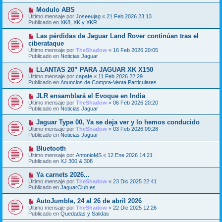
j
m
e
N
Modulo ABS
e
u
Último mensaje por
n
Joseeujag
«
21 Feb 2026 23:13
e
Publicado en
s
XK8, XK y XKR
v
a
o
j
N
Las pérdidas de Jaguar Land Rover continúan tras el
m
e
u
ciberataque
e
e
Último mensaje por
n
TheShadow
«
16 Feb 2026 20:05
v
Publicado en
s
Noticias Jaguar
o
a
m
j
N
LLANTAS 20” PARA JAGUAR XK X150
e
e
u
Último mensaje por
n
capafe
«
11 Feb 2026 22:29
e
Publicado en
s
Anuncios de Compra-Venta Particulares
v
a
o
j
N
JLR ensamblará el Evoque en India
m
e
u
Último mensaje por
TheShadow
«
06 Feb 2026 20:20
e
e
Publicado en
Noticias Jaguar
n
v
s
o
N
Jaguar Type 00, Ya se deja ver y lo hemos conducido
a
m
u
j
Último mensaje por
TheShadow
«
03 Feb 2026 09:28
e
e
e
Publicado en
Noticias Jaguar
n
v
s
o
N
Bluetooth
a
m
u
j
Último mensaje por
AntonioMS
«
12 Ene 2026 14:21
e
e
e
Publicado en
XJ 300 & 308
n
v
s
o
N
Ya carnets 2026...
a
m
u
j
Último mensaje por
TheShadow
«
23 Dic 2025 22:41
e
e
e
Publicado en
JaguarClub.es
n
v
s
o
N
AutoJumble, 24 al 26 de abril 2026
a
m
u
j
Último mensaje por
TheShadow
«
22 Dic 2025 12:26
e
e
e
Publicado en
Quedadas y Salidas
n
v
s