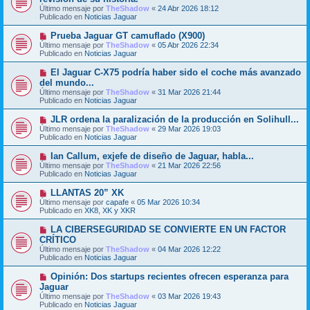
e
Último mensaje por
n
TheShadow
«
24 Abr 2026 18:12
v
Publicado en
s
Noticias Jaguar
o
a
m
j
N
Prueba Jaguar GT camuflado (X900)
e
e
u
Último mensaje por
n
TheShadow
«
05 Abr 2026 22:34
e
Publicado en
s
Noticias Jaguar
v
a
o
j
N
El Jaguar C-X75 podría haber sido el coche más avanzado
m
e
u
del mundo...
e
e
Último mensaje por
n
TheShadow
«
31 Mar 2026 21:44
v
Publicado en
s
Noticias Jaguar
o
a
m
j
N
JLR ordena la paralización de la producción en Solihull...
e
e
u
Último mensaje por
n
TheShadow
«
29 Mar 2026 19:03
e
Publicado en
s
Noticias Jaguar
v
a
o
j
N
Ian Callum, exjefe de diseño de Jaguar, habla...
m
e
u
Último mensaje por
TheShadow
«
21 Mar 2026 22:56
e
e
Publicado en
Noticias Jaguar
n
v
s
o
N
LLANTAS 20” XK
a
m
u
j
Último mensaje por
capafe
«
05 Mar 2026 10:34
e
e
e
Publicado en
XK8, XK y XKR
n
v
s
o
N
LA CIBERSEGURIDAD SE CONVIERTE EN UN FACTOR
a
m
u
j
CRÍTICO
e
e
e
Último mensaje por
n
TheShadow
«
04 Mar 2026 12:22
v
Publicado en
s
Noticias Jaguar
o
a
m
j
N
Opinión: Dos startups recientes ofrecen esperanza para
e
e
u
Jaguar
n
e
s
Último mensaje por
TheShadow
«
03 Mar 2026 19:43
v
a
Publicado en
Noticias Jaguar
o