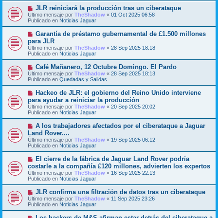
m
e
N
JLR reiniciará la producción tras un ciberataque
e
u
Último mensaje por
n
TheShadow
«
01 Oct 2025 06:58
e
Publicado en
s
Noticias Jaguar
v
a
o
j
N
Garantía de préstamo gubernamental de £1.500 millones
m
e
u
para JLR
e
e
Último mensaje por
n
TheShadow
«
28 Sep 2025 18:18
v
Publicado en
s
Noticias Jaguar
o
a
m
j
N
Café Mañanero, 12 Octubre Domingo. El Pardo
e
e
u
Último mensaje por
n
TheShadow
«
28 Sep 2025 18:13
e
Publicado en
s
Quedadas y Salidas
v
a
o
j
N
Hackeo de JLR: el gobierno del Reino Unido interviene
m
e
u
para ayudar a reiniciar la producción
e
e
Último mensaje por
n
TheShadow
«
20 Sep 2025 20:02
v
Publicado en
s
Noticias Jaguar
o
a
m
j
N
A los trabajadores afectados por el ciberataque a Jaguar
e
e
u
Land Rover....
n
e
s
Último mensaje por
TheShadow
«
19 Sep 2025 06:12
v
a
Publicado en
Noticias Jaguar
o
j
m
e
N
El cierre de la fábrica de Jaguar Land Rover podría
e
u
costarle a la compañía £120 millones, advierten los expertos
n
e
s
Último mensaje por
TheShadow
«
16 Sep 2025 22:13
v
a
Publicado en
Noticias Jaguar
o
j
m
e
N
JLR confirma una filtración de datos tras un ciberataque
e
u
Último mensaje por
n
TheShadow
«
11 Sep 2025 23:26
e
Publicado en
s
Noticias Jaguar
v
a
o
j
N
Los hackers de M&S afirman estar detrás del ciberataque a