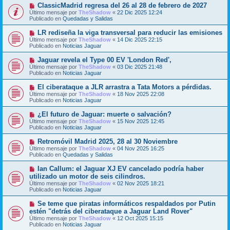
o
N
ClassicMadrid regresa del 26 al 28 de febrero de 2027
a
m
u
j
Último mensaje por
TheShadow
«
22 Dic 2025 12:24
e
e
e
Publicado en
Quedadas y Salidas
n
v
s
o
N
LR rediseña la viga transversal para reducir las emisiones
a
m
u
j
Último mensaje por
TheShadow
«
14 Dic 2025 22:15
e
e
e
Publicado en
Noticias Jaguar
n
v
s
o
N
Jaguar revela el Type 00 EV 'London Red',
a
m
u
j
Último mensaje por
TheShadow
«
03 Dic 2025 21:48
e
e
e
Publicado en
Noticias Jaguar
n
v
s
o
N
El ciberataque a JLR arrastra a Tata Motors a pérdidas.
a
m
u
j
Último mensaje por
TheShadow
«
18 Nov 2025 22:08
e
e
e
Publicado en
Noticias Jaguar
n
v
s
o
N
¿El futuro de Jaguar: muerte o salvación?
a
m
u
j
Último mensaje por
TheShadow
«
15 Nov 2025 12:45
e
e
e
Publicado en
Noticias Jaguar
n
v
s
o
N
Retromóvil Madrid 2025, 28 al 30 Noviembre
a
m
u
j
Último mensaje por
TheShadow
«
04 Nov 2025 16:25
e
e
e
Publicado en
Quedadas y Salidas
n
v
s
o
N
Ian Callum: el Jaguar XJ EV cancelado podría haber
a
m
u
j
utilizado un motor de seis cilindros.
e
e
e
Último mensaje por
n
TheShadow
«
02 Nov 2025 18:21
v
Publicado en
s
Noticias Jaguar
o
a
m
j
N
Se teme que piratas informáticos respaldados por Putin
e
e
u
estén "detrás del ciberataque a Jaguar Land Rover"
n
e
s
Último mensaje por
TheShadow
«
12 Oct 2025 15:15
v
a
Publicado en
Noticias Jaguar
o
j