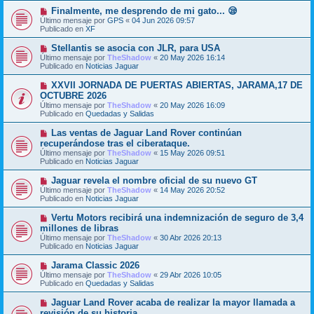
m
e
N
Finalmente, me desprendo de mi gato... 😪
e
u
Último mensaje por
n
GPS
«
04 Jun 2026 09:57
e
Publicado en
s
XF
v
a
o
j
N
Stellantis se asocia con JLR, para USA
m
e
u
Último mensaje por
TheShadow
«
20 May 2026 16:14
e
e
Publicado en
Noticias Jaguar
n
v
s
o
N
XXVII JORNADA DE PUERTAS ABIERTAS, JARAMA,17 DE
a
m
u
j
OCTUBRE 2026
e
e
e
Último mensaje por
n
TheShadow
«
20 May 2026 16:09
v
Publicado en
s
Quedadas y Salidas
o
a
m
j
N
Las ventas de Jaguar Land Rover continúan
e
e
u
recuperándose tras el ciberataque.
n
e
s
Último mensaje por
TheShadow
«
15 May 2026 09:51
v
a
Publicado en
Noticias Jaguar
o
j
m
e
N
Jaguar revela el nombre oficial de su nuevo GT
e
u
Último mensaje por
n
TheShadow
«
14 May 2026 20:52
e
Publicado en
s
Noticias Jaguar
v
a
o
j
N
Vertu Motors recibirá una indemnización de seguro de 3,4
m
e
u
millones de libras
e
e
Último mensaje por
n
TheShadow
«
30 Abr 2026 20:13
v
Publicado en
s
Noticias Jaguar
o
a
m
j
N
Jarama Classic 2026
e
e
u
Último mensaje por
n
TheShadow
«
29 Abr 2026 10:05
e
Publicado en
s
Quedadas y Salidas
v
a
o
j
N
Jaguar Land Rover acaba de realizar la mayor llamada a
m
e
u
revisión de su historia.
e