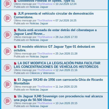
Goodwood Festival of Speed, Type 01
a
m
u
j
Último mensaje por
TheShadow
«
10 Jul 2026 12:24
e
e
e
Publicado en
Noticias Jaguar
n
v
s
o
N
JLR presenta el vehículo circular de demostración
a
m
u
j
Cornerstone.
e
e
e
Último mensaje por
n
TheShadow
«
07 Jul 2026 16:25
v
Publicado en
s
Noticias Jaguar
o
a
m
j
N
Rusia está acusada de estar detrás del ciberataque a
e
e
u
Jaguar Land Rover...
n
e
s
Último mensaje por
TheShadow
«
28 Jun 2026 17:33
v
a
Publicado en
Noticias Jaguar
o
j
m
e
N
El modelo eléctrico GT Jaguar Type 01 debutará en
e
u
octubre.
n
e
s
Último mensaje por
TheShadow
«
25 Jun 2026 21:28
v
a
Publicado en
Noticias Jaguar
o
j
m
e
N
LA DGT MODIFICA LA LEGISLACIÓN PARA FACILITAR
e
u
LAS CONCENTRACIONES DE VEHÍCULOS HISTÓRICOS
n
e
s
Último mensaje por
TheShadow
«
12 Jun 2026 21:16
v
a
Publicado en
Clásicos y Veteranos
o
j
m
e
N
El Jaguar XK140 de 1956 con carrocería Ghia de Ricardo
e
u
Montalbán
n
e
s
Último mensaje por
TheShadow
«
11 Jun 2026 22:25
v
a
Publicado en
Noticias Jaguar
o
j
m
e
N
Un Jaguar XJ40 Sovereign con procedencia real alcanza
e
u
una puja de 50.500 libras
n
e
s
Último mensaje por
TheShadow
«
10 Jun 2026 20:15
v
a
Publicado en
Noticias Jaguar
o
j