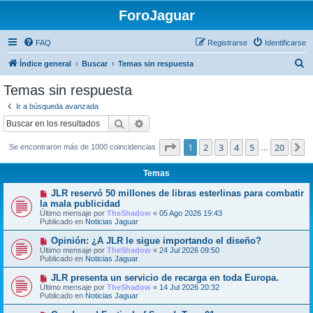
ForoJaguar
FAQ
Registrarse
Identificarse
B
Índice general
Buscar
Temas sin respuesta
u
Temas sin respuesta
s
Ir a búsqueda avanzada
c
Buscar
Búsqueda avanzada
a
Página
1
de
20
1
2
3
4
5
20
S
Se encontraron más de 1000 coincidencias
r
…
Temas
N
JLR reservó 50 millones de libras esterlinas para combatir
u
la mala publicidad
e
Último mensaje por
TheShadow
«
05 Ago 2026 19:43
v
Publicado en
Noticias Jaguar
o
m
N
Opinión: ¿A JLR le sigue importando el diseño?
e
u
Último mensaje por
n
TheShadow
«
24 Jul 2026 09:50
e
Publicado en
s
Noticias Jaguar
v
a
o
j
N
JLR presenta un servicio de recarga en toda Europa.
m
e
u
Último mensaje por
TheShadow
«
14 Jul 2026 20:32
e
e
Publicado en
Noticias Jaguar
n
v
s
o
N