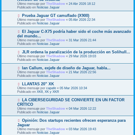
e
Último mensaje por
n
TheShadow
«
24 Abr 2026 18:12
v
Publicado en
s
Noticias Jaguar
o
a
m
j
N
Prueba Jaguar GT camuflado (X900)
e
e
u
Último mensaje por
n
TheShadow
«
05 Abr 2026 22:34
e
Publicado en
s
Noticias Jaguar
v
a
o
j
N
El Jaguar C-X75 podría haber sido el coche más avanzado
m
e
u
del mundo...
e
e
Último mensaje por
n
TheShadow
«
31 Mar 2026 21:44
v
Publicado en
s
Noticias Jaguar
o
a
m
j
N
JLR ordena la paralización de la producción en Solihull...
e
e
u
Último mensaje por
n
TheShadow
«
29 Mar 2026 19:03
e
Publicado en
s
Noticias Jaguar
v
a
o
j
N
Ian Callum, exjefe de diseño de Jaguar, habla...
m
e
u
Último mensaje por
TheShadow
«
21 Mar 2026 22:56
e
e
Publicado en
Noticias Jaguar
n
v
s
o
N
LLANTAS 20” XK
a
m
u
j
Último mensaje por
capafe
«
05 Mar 2026 10:34
e
e
e
Publicado en
XK8, XK y XKR
n
v
s
o
N
LA CIBERSEGURIDAD SE CONVIERTE EN UN FACTOR
a
m
u
j
CRÍTICO
e
e
e
Último mensaje por
n
TheShadow
«
04 Mar 2026 12:22
v
Publicado en
s
Noticias Jaguar
o
a
m
j
N
Opinión: Dos startups recientes ofrecen esperanza para
e
e
u
Jaguar
n
e
s
Último mensaje por
TheShadow
«
03 Mar 2026 19:43
v
a
Publicado en
Noticias Jaguar
o