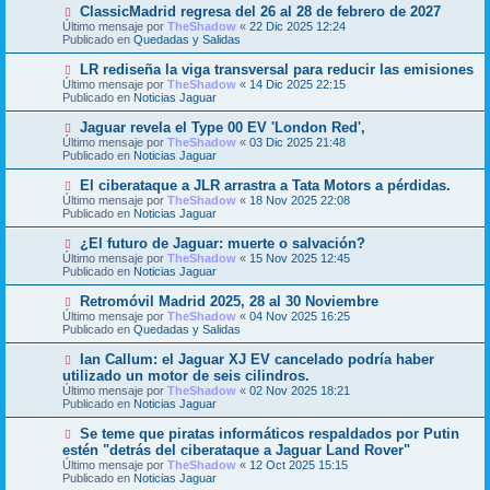
o
N
ClassicMadrid regresa del 26 al 28 de febrero de 2027
a
m
u
j
Último mensaje por
TheShadow
«
22 Dic 2025 12:24
e
e
e
Publicado en
Quedadas y Salidas
n
v
s
o
N
LR rediseña la viga transversal para reducir las emisiones
a
m
u
j
Último mensaje por
TheShadow
«
14 Dic 2025 22:15
e
e
e
Publicado en
Noticias Jaguar
n
v
s
o
N
Jaguar revela el Type 00 EV 'London Red',
a
m
u
j
Último mensaje por
TheShadow
«
03 Dic 2025 21:48
e
e
e
Publicado en
Noticias Jaguar
n
v
s
o
N
El ciberataque a JLR arrastra a Tata Motors a pérdidas.
a
m
u
j
Último mensaje por
TheShadow
«
18 Nov 2025 22:08
e
e
e
Publicado en
Noticias Jaguar
n
v
s
o
N
¿El futuro de Jaguar: muerte o salvación?
a
m
u
j
Último mensaje por
TheShadow
«
15 Nov 2025 12:45
e
e
e
Publicado en
Noticias Jaguar
n
v
s
o
N
Retromóvil Madrid 2025, 28 al 30 Noviembre
a
m
u
j
Último mensaje por
TheShadow
«
04 Nov 2025 16:25
e
e
e
Publicado en
Quedadas y Salidas
n
v
s
o
N
Ian Callum: el Jaguar XJ EV cancelado podría haber
a
m
u
j
utilizado un motor de seis cilindros.
e
e
e
Último mensaje por
n
TheShadow
«
02 Nov 2025 18:21
v
Publicado en
s
Noticias Jaguar
o
a
m
j
N
Se teme que piratas informáticos respaldados por Putin
e
e
u
estén "detrás del ciberataque a Jaguar Land Rover"
n
e
s
Último mensaje por
TheShadow
«
12 Oct 2025 15:15
v
a
Publicado en
Noticias Jaguar
o
j