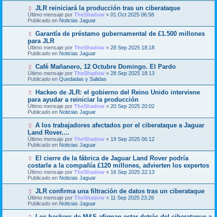
m
e
N
JLR reiniciará la producción tras un ciberataque
e
u
Último mensaje por
n
TheShadow
«
01 Oct 2025 06:58
e
Publicado en
s
Noticias Jaguar
v
a
o
j
N
Garantía de préstamo gubernamental de £1.500 millones
m
e
u
para JLR
e
e
Último mensaje por
n
TheShadow
«
28 Sep 2025 18:18
v
Publicado en
s
Noticias Jaguar
o
a
m
j
N
Café Mañanero, 12 Octubre Domingo. El Pardo
e
e
u
Último mensaje por
n
TheShadow
«
28 Sep 2025 18:13
e
Publicado en
s
Quedadas y Salidas
v
a
o
j
N
Hackeo de JLR: el gobierno del Reino Unido interviene
m
e
u
para ayudar a reiniciar la producción
e
e
Último mensaje por
n
TheShadow
«
20 Sep 2025 20:02
v
Publicado en
s
Noticias Jaguar
o
a
m
j
N
A los trabajadores afectados por el ciberataque a Jaguar
e
e
u
Land Rover....
n
e
s
Último mensaje por
TheShadow
«
19 Sep 2025 06:12
v
a
Publicado en
Noticias Jaguar
o
j
m
e
N
El cierre de la fábrica de Jaguar Land Rover podría
e
u
costarle a la compañía £120 millones, advierten los expertos
n
e
s
Último mensaje por
TheShadow
«
16 Sep 2025 22:13
v
a
Publicado en
Noticias Jaguar
o
j
m
e
N
JLR confirma una filtración de datos tras un ciberataque
e
u
Último mensaje por
n
TheShadow
«
11 Sep 2025 23:26
e
Publicado en
s
Noticias Jaguar
v
a
o
j
N
Los hackers de M&S afirman estar detrás del ciberataque a