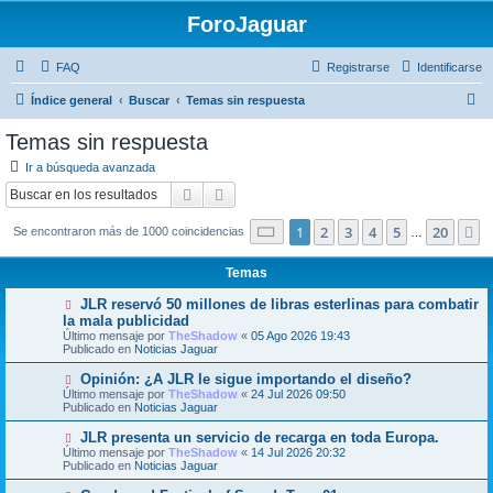
ForoJaguar
FAQ
Registrarse
Identificarse
B
Índice general
Buscar
Temas sin respuesta
u
Temas sin respuesta
s
Ir a búsqueda avanzada
c
Buscar
Búsqueda avanzada
a
Página
1
de
20
1
2
3
4
5
20
S
Se encontraron más de 1000 coincidencias
r
…
Temas
N
JLR reservó 50 millones de libras esterlinas para combatir
u
la mala publicidad
e
Último mensaje por
TheShadow
«
05 Ago 2026 19:43
v
Publicado en
Noticias Jaguar
o
m
N
Opinión: ¿A JLR le sigue importando el diseño?
e
u
Último mensaje por
n
TheShadow
«
24 Jul 2026 09:50
e
Publicado en
s
Noticias Jaguar
v
a
o
j
N
JLR presenta un servicio de recarga en toda Europa.
m
e
u
Último mensaje por
TheShadow
«
14 Jul 2026 20:32
e
e
Publicado en
Noticias Jaguar
n
v
s
o
N