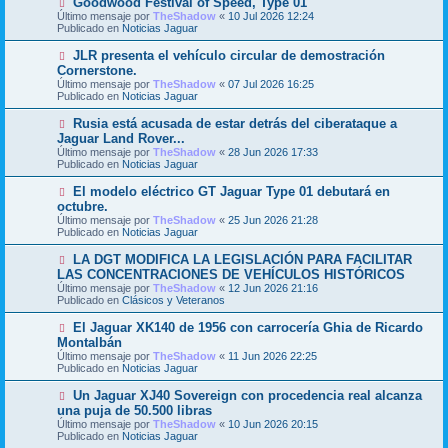
Goodwood Festival of Speed, Type 01
a
m
u
j
Último mensaje por
TheShadow
«
10 Jul 2026 12:24
e
e
e
Publicado en
Noticias Jaguar
n
v
s
o
N
JLR presenta el vehículo circular de demostración
a
m
u
j
Cornerstone.
e
e
e
Último mensaje por
n
TheShadow
«
07 Jul 2026 16:25
v
Publicado en
s
Noticias Jaguar
o
a
m
j
N
Rusia está acusada de estar detrás del ciberataque a
e
e
u
Jaguar Land Rover...
n
e
s
Último mensaje por
TheShadow
«
28 Jun 2026 17:33
v
a
Publicado en
Noticias Jaguar
o
j
m
e
N
El modelo eléctrico GT Jaguar Type 01 debutará en
e
u
octubre.
n
e
s
Último mensaje por
TheShadow
«
25 Jun 2026 21:28
v
a
Publicado en
Noticias Jaguar
o
j
m
e
N
LA DGT MODIFICA LA LEGISLACIÓN PARA FACILITAR
e
u
LAS CONCENTRACIONES DE VEHÍCULOS HISTÓRICOS
n
e
s
Último mensaje por
TheShadow
«
12 Jun 2026 21:16
v
a
Publicado en
Clásicos y Veteranos
o
j
m
e
N
El Jaguar XK140 de 1956 con carrocería Ghia de Ricardo
e
u
Montalbán
n
e
s
Último mensaje por
TheShadow
«
11 Jun 2026 22:25
v
a
Publicado en
Noticias Jaguar
o
j
m
e
N
Un Jaguar XJ40 Sovereign con procedencia real alcanza
e
u
una puja de 50.500 libras
n
e
s
Último mensaje por
TheShadow
«
10 Jun 2026 20:15
v
a
Publicado en
Noticias Jaguar
o
j