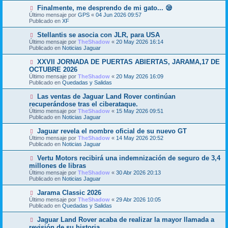
m
e
N
Finalmente, me desprendo de mi gato... 😪
e
u
Último mensaje por
n
GPS
«
04 Jun 2026 09:57
e
Publicado en
s
XF
v
a
o
j
N
Stellantis se asocia con JLR, para USA
m
e
u
Último mensaje por
TheShadow
«
20 May 2026 16:14
e
e
Publicado en
Noticias Jaguar
n
v
s
o
N
XXVII JORNADA DE PUERTAS ABIERTAS, JARAMA,17 DE
a
m
u
j
OCTUBRE 2026
e
e
e
Último mensaje por
n
TheShadow
«
20 May 2026 16:09
v
Publicado en
s
Quedadas y Salidas
o
a
m
j
N
Las ventas de Jaguar Land Rover continúan
e
e
u
recuperándose tras el ciberataque.
n
e
s
Último mensaje por
TheShadow
«
15 May 2026 09:51
v
a
Publicado en
Noticias Jaguar
o
j
m
e
N
Jaguar revela el nombre oficial de su nuevo GT
e
u
Último mensaje por
n
TheShadow
«
14 May 2026 20:52
e
Publicado en
s
Noticias Jaguar
v
a
o
j
N
Vertu Motors recibirá una indemnización de seguro de 3,4
m
e
u
millones de libras
e
e
Último mensaje por
n
TheShadow
«
30 Abr 2026 20:13
v
Publicado en
s
Noticias Jaguar
o
a
m
j
N
Jarama Classic 2026
e
e
u
Último mensaje por
n
TheShadow
«
29 Abr 2026 10:05
e
Publicado en
s
Quedadas y Salidas
v
a
o
j
N
Jaguar Land Rover acaba de realizar la mayor llamada a
m
e
u
revisión de su historia.
e