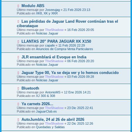
j
m
e
N
Modulo ABS
e
u
Último mensaje por
n
Joseeujag
«
21 Feb 2026 23:13
e
Publicado en
s
XK8, XK y XKR
v
a
o
j
N
Las pérdidas de Jaguar Land Rover continúan tras el
m
e
u
ciberataque
e
e
Último mensaje por
n
TheShadow
«
16 Feb 2026 20:05
v
Publicado en
s
Noticias Jaguar
o
a
m
j
N
LLANTAS 20” PARA JAGUAR XK X150
e
e
u
Último mensaje por
n
capafe
«
11 Feb 2026 22:29
e
Publicado en
s
Anuncios de Compra-Venta Particulares
v
a
o
j
N
JLR ensamblará el Evoque en India
m
e
u
Último mensaje por
TheShadow
«
06 Feb 2026 20:20
e
e
Publicado en
Noticias Jaguar
n
v
s
o
N
Jaguar Type 00, Ya se deja ver y lo hemos conducido
a
m
u
j
Último mensaje por
TheShadow
«
03 Feb 2026 09:28
e
e
e
Publicado en
Noticias Jaguar
n
v
s
o
N
Bluetooth
a
m
u
j
Último mensaje por
AntonioMS
«
12 Ene 2026 14:21
e
e
e
Publicado en
XJ 300 & 308
n
v
s
o
N
Ya carnets 2026...
a
m
u
j
Último mensaje por
TheShadow
«
23 Dic 2025 22:41
e
e
e
Publicado en
JaguarClub.es
n
v
s
o
N
AutoJumble, 24 al 26 de abril 2026
a
m
u
j
Último mensaje por
TheShadow
«
22 Dic 2025 12:26
e
e
e
Publicado en
Quedadas y Salidas
n
v
s