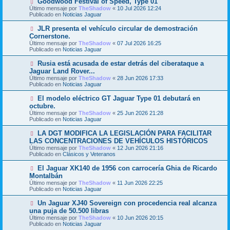
Goodwood Festival of Speed, Type 01
a
m
u
j
Último mensaje por
TheShadow
«
10 Jul 2026 12:24
e
e
e
Publicado en
Noticias Jaguar
n
v
s
o
N
JLR presenta el vehículo circular de demostración
a
m
u
j
Cornerstone.
e
e
e
Último mensaje por
n
TheShadow
«
07 Jul 2026 16:25
v
Publicado en
s
Noticias Jaguar
o
a
m
j
N
Rusia está acusada de estar detrás del ciberataque a
e
e
u
Jaguar Land Rover...
n
e
s
Último mensaje por
TheShadow
«
28 Jun 2026 17:33
v
a
Publicado en
Noticias Jaguar
o
j
m
e
N
El modelo eléctrico GT Jaguar Type 01 debutará en
e
u
octubre.
n
e
s
Último mensaje por
TheShadow
«
25 Jun 2026 21:28
v
a
Publicado en
Noticias Jaguar
o
j
m
e
N
LA DGT MODIFICA LA LEGISLACIÓN PARA FACILITAR
e
u
LAS CONCENTRACIONES DE VEHÍCULOS HISTÓRICOS
n
e
s
Último mensaje por
TheShadow
«
12 Jun 2026 21:16
v
a
Publicado en
Clásicos y Veteranos
o
j
m
e
N
El Jaguar XK140 de 1956 con carrocería Ghia de Ricardo
e
u
Montalbán
n
e
s
Último mensaje por
TheShadow
«
11 Jun 2026 22:25
v
a
Publicado en
Noticias Jaguar
o
j
m
e
N
Un Jaguar XJ40 Sovereign con procedencia real alcanza
e
u
una puja de 50.500 libras
n
e
s
Último mensaje por
TheShadow
«
10 Jun 2026 20:15
v
a
Publicado en
Noticias Jaguar
o
j