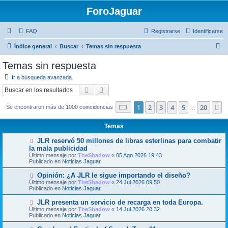
ForoJaguar
FAQ
Registrarse
Identificarse
B
Índice general
Buscar
Temas sin respuesta
u
Temas sin respuesta
s
Ir a búsqueda avanzada
c
Buscar
Búsqueda avanzada
a
Página
1
de
20
1
2
3
4
5
20
S
Se encontraron más de 1000 coincidencias
r
…
Temas
N
JLR reservó 50 millones de libras esterlinas para combatir
u
la mala publicidad
e
Último mensaje por
TheShadow
«
05 Ago 2026 19:43
v
Publicado en
Noticias Jaguar
o
m
N
Opinión: ¿A JLR le sigue importando el diseño?
e
u
Último mensaje por
n
TheShadow
«
24 Jul 2026 09:50
e
Publicado en
s
Noticias Jaguar
v
a
o
j
N
JLR presenta un servicio de recarga en toda Europa.
m
e
u
Último mensaje por
TheShadow
«
14 Jul 2026 20:32
e
e
Publicado en
Noticias Jaguar
n
v
s
o
N