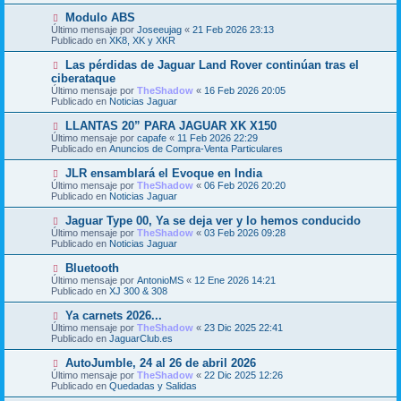
j
m
e
N
Modulo ABS
e
u
Último mensaje por
n
Joseeujag
«
21 Feb 2026 23:13
e
Publicado en
s
XK8, XK y XKR
v
a
o
j
N
Las pérdidas de Jaguar Land Rover continúan tras el
m
e
u
ciberataque
e
e
Último mensaje por
n
TheShadow
«
16 Feb 2026 20:05
v
Publicado en
s
Noticias Jaguar
o
a
m
j
N
LLANTAS 20” PARA JAGUAR XK X150
e
e
u
Último mensaje por
n
capafe
«
11 Feb 2026 22:29
e
Publicado en
s
Anuncios de Compra-Venta Particulares
v
a
o
j
N
JLR ensamblará el Evoque en India
m
e
u
Último mensaje por
TheShadow
«
06 Feb 2026 20:20
e
e
Publicado en
Noticias Jaguar
n
v
s
o
N
Jaguar Type 00, Ya se deja ver y lo hemos conducido
a
m
u
j
Último mensaje por
TheShadow
«
03 Feb 2026 09:28
e
e
e
Publicado en
Noticias Jaguar
n
v
s
o
N
Bluetooth
a
m
u
j
Último mensaje por
AntonioMS
«
12 Ene 2026 14:21
e
e
e
Publicado en
XJ 300 & 308
n
v
s
o
N
Ya carnets 2026...
a
m
u
j
Último mensaje por
TheShadow
«
23 Dic 2025 22:41
e
e
e
Publicado en
JaguarClub.es
n
v
s
o
N
AutoJumble, 24 al 26 de abril 2026
a
m
u
j
Último mensaje por
TheShadow
«
22 Dic 2025 12:26
e
e
e
Publicado en
Quedadas y Salidas
n
v
s