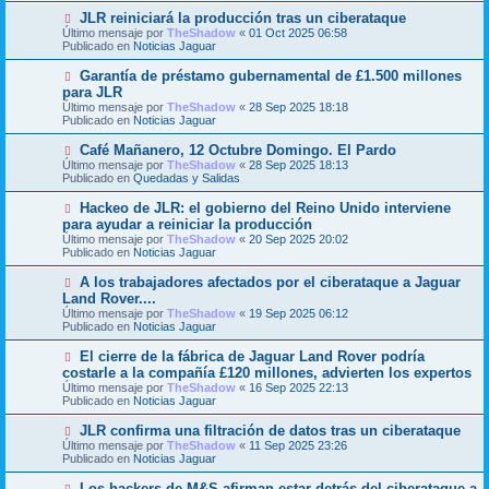
m
e
N
JLR reiniciará la producción tras un ciberataque
e
u
Último mensaje por
n
TheShadow
«
01 Oct 2025 06:58
e
Publicado en
s
Noticias Jaguar
v
a
o
j
N
Garantía de préstamo gubernamental de £1.500 millones
m
e
u
para JLR
e
e
Último mensaje por
n
TheShadow
«
28 Sep 2025 18:18
v
Publicado en
s
Noticias Jaguar
o
a
m
j
N
Café Mañanero, 12 Octubre Domingo. El Pardo
e
e
u
Último mensaje por
n
TheShadow
«
28 Sep 2025 18:13
e
Publicado en
s
Quedadas y Salidas
v
a
o
j
N
Hackeo de JLR: el gobierno del Reino Unido interviene
m
e
u
para ayudar a reiniciar la producción
e
e
Último mensaje por
n
TheShadow
«
20 Sep 2025 20:02
v
Publicado en
s
Noticias Jaguar
o
a
m
j
N
A los trabajadores afectados por el ciberataque a Jaguar
e
e
u
Land Rover....
n
e
s
Último mensaje por
TheShadow
«
19 Sep 2025 06:12
v
a
Publicado en
Noticias Jaguar
o
j
m
e
N
El cierre de la fábrica de Jaguar Land Rover podría
e
u
costarle a la compañía £120 millones, advierten los expertos
n
e
s
Último mensaje por
TheShadow
«
16 Sep 2025 22:13
v
a
Publicado en
Noticias Jaguar
o
j
m
e
N
JLR confirma una filtración de datos tras un ciberataque
e
u
Último mensaje por
n
TheShadow
«
11 Sep 2025 23:26
e
Publicado en
s
Noticias Jaguar
v
a
o
j
N
Los hackers de M&S afirman estar detrás del ciberataque a