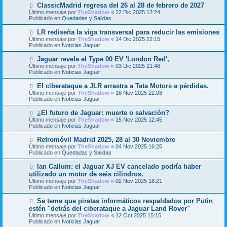
o
N
ClassicMadrid regresa del 26 al 28 de febrero de 2027
a
m
u
j
Último mensaje por
TheShadow
«
22 Dic 2025 12:24
e
e
e
Publicado en
Quedadas y Salidas
n
v
s
o
N
LR rediseña la viga transversal para reducir las emisiones
a
m
u
j
Último mensaje por
TheShadow
«
14 Dic 2025 22:15
e
e
e
Publicado en
Noticias Jaguar
n
v
s
o
N
Jaguar revela el Type 00 EV 'London Red',
a
m
u
j
Último mensaje por
TheShadow
«
03 Dic 2025 21:48
e
e
e
Publicado en
Noticias Jaguar
n
v
s
o
N
El ciberataque a JLR arrastra a Tata Motors a pérdidas.
a
m
u
j
Último mensaje por
TheShadow
«
18 Nov 2025 22:08
e
e
e
Publicado en
Noticias Jaguar
n
v
s
o
N
¿El futuro de Jaguar: muerte o salvación?
a
m
u
j
Último mensaje por
TheShadow
«
15 Nov 2025 12:45
e
e
e
Publicado en
Noticias Jaguar
n
v
s
o
N
Retromóvil Madrid 2025, 28 al 30 Noviembre
a
m
u
j
Último mensaje por
TheShadow
«
04 Nov 2025 16:25
e
e
e
Publicado en
Quedadas y Salidas
n
v
s
o
N
Ian Callum: el Jaguar XJ EV cancelado podría haber
a
m
u
j
utilizado un motor de seis cilindros.
e
e
e
Último mensaje por
n
TheShadow
«
02 Nov 2025 18:21
v
Publicado en
s
Noticias Jaguar
o
a
m
j
N
Se teme que piratas informáticos respaldados por Putin
e
e
u
estén "detrás del ciberataque a Jaguar Land Rover"
n
e
s
Último mensaje por
TheShadow
«
12 Oct 2025 15:15
v
a
Publicado en
Noticias Jaguar
o
j