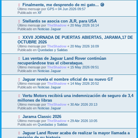
m
e
N
Finalmente, me desprendo de mi gato... 😪
e
u
Último mensaje por
n
GPS
«
04 Jun 2026 09:57
e
Publicado en
s
XF
v
a
o
j
N
Stellantis se asocia con JLR, para USA
m
e
u
Último mensaje por
TheShadow
«
20 May 2026 16:14
e
e
Publicado en
Noticias Jaguar
n
v
s
o
N
XXVII JORNADA DE PUERTAS ABIERTAS, JARAMA,17 DE
a
m
u
j
OCTUBRE 2026
e
e
e
Último mensaje por
n
TheShadow
«
20 May 2026 16:09
v
Publicado en
s
Quedadas y Salidas
o
a
m
j
N
Las ventas de Jaguar Land Rover continúan
e
e
u
recuperándose tras el ciberataque.
n
e
s
Último mensaje por
TheShadow
«
15 May 2026 09:51
v
a
Publicado en
Noticias Jaguar
o
j
m
e
N
Jaguar revela el nombre oficial de su nuevo GT
e
u
Último mensaje por
n
TheShadow
«
14 May 2026 20:52
e
Publicado en
s
Noticias Jaguar
v
a
o
j
N
Vertu Motors recibirá una indemnización de seguro de 3,4
m
e
u
millones de libras
e
e
Último mensaje por
n
TheShadow
«
30 Abr 2026 20:13
v
Publicado en
s
Noticias Jaguar
o
a
m
j
N
Jarama Classic 2026
e
e
u
Último mensaje por
n
TheShadow
«
29 Abr 2026 10:05
e
Publicado en
s
Quedadas y Salidas
v
a
o
j
N
Jaguar Land Rover acaba de realizar la mayor llamada a
m
e
u
revisión de su historia.
e