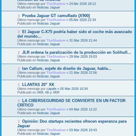
e
Último mensaje por
n
TheShadow
«
24 Abr 2026 18:12
v
Publicado en
s
Noticias Jaguar
o
a
m
j
N
Prueba Jaguar GT camuflado (X900)
e
e
u
Último mensaje por
n
TheShadow
«
05 Abr 2026 22:34
e
Publicado en
s
Noticias Jaguar
v
a
o
j
N
El Jaguar C-X75 podría haber sido el coche más avanzado
m
e
u
del mundo...
e
e
Último mensaje por
n
TheShadow
«
31 Mar 2026 21:44
v
Publicado en
s
Noticias Jaguar
o
a
m
j
N
JLR ordena la paralización de la producción en Solihull...
e
e
u
Último mensaje por
n
TheShadow
«
29 Mar 2026 19:03
e
Publicado en
s
Noticias Jaguar
v
a
o
j
N
Ian Callum, exjefe de diseño de Jaguar, habla...
m
e
u
Último mensaje por
TheShadow
«
21 Mar 2026 22:56
e
e
Publicado en
Noticias Jaguar
n
v
s
o
N
LLANTAS 20” XK
a
m
u
j
Último mensaje por
capafe
«
05 Mar 2026 10:34
e
e
e
Publicado en
XK8, XK y XKR
n
v
s
o
N
LA CIBERSEGURIDAD SE CONVIERTE EN UN FACTOR
a
m
u
j
CRÍTICO
e
e
e
Último mensaje por
n
TheShadow
«
04 Mar 2026 12:22
v
Publicado en
s
Noticias Jaguar
o
a
m
j
N
Opinión: Dos startups recientes ofrecen esperanza para
e
e
u
Jaguar
n
e
s
Último mensaje por
TheShadow
«
03 Mar 2026 19:43
v
a
Publicado en
Noticias Jaguar
o