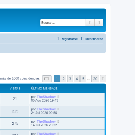
Buscar
Búsqueda avanza
Registrarse
Identificarse
Página
1
de
20
1
2
3
4
5
20
Siguiente
 más de 1000 coincidencias
…
VISTAS
ÚLTIMO MENSAJE
Ú
por
TheShadow
V
21
l
05 Ago 2026 19:43
t
i
i
Ú
por
TheShadow
V
215
m
l
24 Jul 2026 09:50
s
o
t
m
i
i
Ú
por
TheShadow
t
e
V
275
m
l
14 Jul 2026 20:32
n
s
o
t
s
a
m
i
i
a
Ú
por
TheShadow
t
e