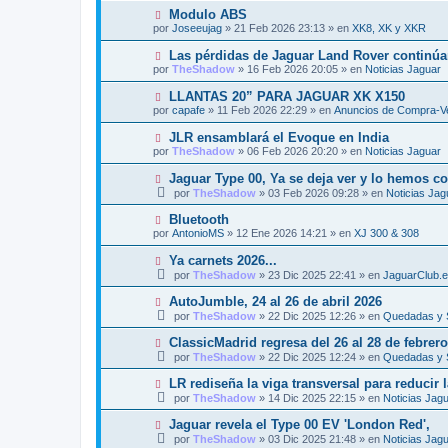
e
v
j
N
Modulo ABS
n
o
e
u
s
por
Joseeujag
»
21 Feb 2026 23:13
» en
XK8, XK y XKR
m
e
a
e
v
j
N
Las pérdidas de Jaguar Land Rover continúan
n
o
e
u
s
por
TheShadow
»
16 Feb 2026 20:05
» en
Noticias Jaguar
m
e
a
e
v
j
N
LLANTAS 20” PARA JAGUAR XK X150
n
o
e
u
s
por
capafe
»
11 Feb 2026 22:29
» en
Anuncios de Compra-Ve
m
e
a
e
v
j
N
JLR ensamblará el Evoque en India
n
o
e
u
s
por
TheShadow
»
06 Feb 2026 20:20
» en
Noticias Jaguar
m
e
a
e
v
j
N
Jaguar Type 00, Ya se deja ver y lo hemos c
n
o
e
u
s
por
TheShadow
»
03 Feb 2026 09:28
» en
Noticias Jag
m
e
a
e
v
j
N
Bluetooth
n
o
e
u
s
por
AntonioMS
»
12 Ene 2026 14:21
» en
XJ 300 & 308
m
e
a
e
v
j
N
Ya carnets 2026...
n
o
e
u
s
por
TheShadow
»
23 Dic 2025 22:41
» en
JaguarClub.
m
e
a
e
v
j
N
AutoJumble, 24 al 26 de abril 2026
n
o
e
u
s
por
TheShadow
»
22 Dic 2025 12:26
» en
Quedadas y 
m
e
a
e
v
j
N
ClassicMadrid regresa del 26 al 28 de febrer
n
o
e
u
s
por
TheShadow
»
22 Dic 2025 12:24
» en
Quedadas y 
m
e
a
e
v
j
N
LR rediseña la viga transversal para reducir
n
o
e
u
s
por
TheShadow
»
14 Dic 2025 22:15
» en
Noticias Jag
m
e
a
e
v
j
N
Jaguar revela el Type 00 EV 'London Red',
n
o
e
u
s
por
TheShadow
»
03 Dic 2025 21:48
» en
Noticias Jag
m
e