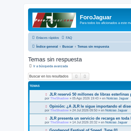
ForoJaguar
Para todos los aficionados a este m
Enlaces rápidos
FAQ
Índice general
Buscar
Temas sin respuesta
Temas sin respuesta
Ir a búsqueda avanzada
Buscar
Búsqueda avanzada
TEMAS
N
JLR reservó 50 millones de libras esterlinas
u
por
TheShadow
»
05 Ago 2026 19:43
» en
Noticias Jaguar
e
v
N
Opinión: ¿A JLR le sigue importando el dis
o
u
por
TheShadow
»
24 Jul 2026 09:50
» en
Noticias Jaguar
m
e
e
v
N
JLR presenta un servicio de recarga en toda
n
o
u
s
por
TheShadow
»
14 Jul 2026 20:32
» en
Noticias Jaguar
m
e
a
e
v
j
N
Goodwood Festival of Speed, Type 01
n