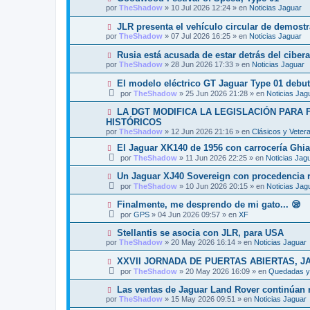
o
e
u
s
por
TheShadow
»
10 Jul 2026 12:24
» en
Noticias Jaguar
m
e
a
e
v
j
N
JLR presenta el vehículo circular de demost
n
o
e
u
s
por
TheShadow
»
07 Jul 2026 16:25
» en
Noticias Jaguar
m
e
a
e
v
j
N
Rusia está acusada de estar detrás del ciber
n
o
e
u
s
por
TheShadow
»
28 Jun 2026 17:33
» en
Noticias Jaguar
m
e
a
e
v
j
N
El modelo eléctrico GT Jaguar Type 01 debut
n
o
e
u
s
por
TheShadow
»
25 Jun 2026 21:28
» en
Noticias Jag
m
e
a
e
v
j
N
LA DGT MODIFICA LA LEGISLACIÓN PARA
n
o
e
u
s
HISTÓRICOS
m
e
a
por
e
TheShadow
»
12 Jun 2026 21:16
» en
Clásicos y Veter
v
j
n
o
e
N
El Jaguar XK140 de 1956 con carrocería Ghi
s
m
u
a
por
TheShadow
»
11 Jun 2026 22:25
» en
Noticias Jag
e
e
j
n
v
e
N
Un Jaguar XJ40 Sovereign con procedencia re
s
o
u
a
por
TheShadow
»
10 Jun 2026 20:15
» en
Noticias Jag
m
e
j
e
v
e
N
Finalmente, me desprendo de mi gato... 😪
n
o
u
s
por
GPS
»
04 Jun 2026 09:57
» en
XF
m
e
a
e
v
j
N
Stellantis se asocia con JLR, para USA
n
o
e
u
s
por
TheShadow
»
20 May 2026 16:14
» en
Noticias Jaguar
m
e
a
e
v
j
N
XXVII JORNADA DE PUERTAS ABIERTAS, J
n
o
e
u
s
por
TheShadow
»
20 May 2026 16:09
» en
Quedadas y 
m
e
a
e
v
j
N
Las ventas de Jaguar Land Rover continúan r
n
o
e
u
s
por
TheShadow
»
15 May 2026 09:51
» en
Noticias Jaguar
m
e
a
e