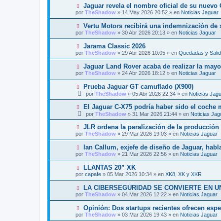
v
j
N
Jaguar revela el nombre oficial de su nuevo
n
o
e
u
s
por
TheShadow
»
14 May 2026 20:52
» en
Noticias Jaguar
m
e
a
e
v
j
N
Vertu Motors recibirá una indemnización de 
n
o
e
u
s
por
TheShadow
»
30 Abr 2026 20:13
» en
Noticias Jaguar
m
e
a
e
v
j
N
Jarama Classic 2026
n
o
e
u
s
por
TheShadow
»
29 Abr 2026 10:05
» en
Quedadas y Sali
m
e
a
e
v
j
N
Jaguar Land Rover acaba de realizar la mayor
n
o
e
u
s
por
TheShadow
»
24 Abr 2026 18:12
» en
Noticias Jaguar
m
e
a
e
v
j
N
Prueba Jaguar GT camuflado (X900)
n
o
e
u
s
por
TheShadow
»
05 Abr 2026 22:34
» en
Noticias Jag
m
e
a
e
v
j
N
El Jaguar C-X75 podría haber sido el coche
n
o
e
u
s
por
TheShadow
»
31 Mar 2026 21:44
» en
Noticias Jag
m
e
a
e
v
j
N
JLR ordena la paralización de la producción e
n
o
e
u
s
por
TheShadow
»
29 Mar 2026 19:03
» en
Noticias Jaguar
m
e
a
e
v
j
N
Ian Callum, exjefe de diseño de Jaguar, habla
n
o
e
u
s
por
TheShadow
»
21 Mar 2026 22:56
» en
Noticias Jaguar
m
e
a
e
v
j
N
LLANTAS 20” XK
n
o
e
u
s
por
capafe
»
05 Mar 2026 10:34
» en
XK8, XK y XKR
m
e
a
e
v
j
N
LA CIBERSEGURIDAD SE CONVIERTE EN U
n
o
e
u
s
por
TheShadow
»
04 Mar 2026 12:22
» en
Noticias Jaguar
m
e
a
e
v
j
N
Opinión: Dos startups recientes ofrecen esp
n
o
e
u
s
por
TheShadow
»
03 Mar 2026 19:43
» en
Noticias Jaguar
m
e
a