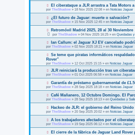
a
e
v
j
N
El ciberataque a JLR arrastra a Tata Motors a
n
o
e
u
s
por
TheShadow
»
18 Nov 2025 22:08
» en
Noticias Jaguar
m
e
a
e
v
j
N
¿El futuro de Jaguar: muerte o salvación?
n
o
e
u
s
por
TheShadow
»
15 Nov 2025 12:45
» en
Noticias Jaguar
m
e
a
e
v
j
N
Retromóvil Madrid 2025, 28 al 30 Noviembre
n
o
e
u
s
por
TheShadow
»
04 Nov 2025 16:25
» en
Quedadas y 
m
e
a
e
v
j
N
Ian Callum: el Jaguar XJ EV cancelado podría
n
o
e
u
s
por
TheShadow
»
02 Nov 2025 18:21
» en
Noticias Jaguar
m
e
a
e
v
j
N
Se teme que piratas informáticos respaldado
n
o
e
u
s
Rover"
m
e
a
por
e
TheShadow
»
12 Oct 2025 15:15
» en
Noticias Jaguar
v
j
n
o
e
N
JLR reiniciará la producción tras un ciberat
s
m
u
a
por
TheShadow
»
01 Oct 2025 06:58
» en
Noticias Jaguar
e
e
j
n
v
e
N
Garantía de préstamo gubernamental de £1.5
s
o
u
a
por
TheShadow
»
28 Sep 2025 18:18
» en
Noticias Jaguar
m
e
j
e
v
e
N
Café Mañanero, 12 Octubre Domingo. El Par
n
o
u
s
por
TheShadow
»
28 Sep 2025 18:13
» en
Quedadas y Sali
m
e
a
e
v
j
N
Hackeo de JLR: el gobierno del Reino Unido i
n
o
e
u
s
por
TheShadow
»
20 Sep 2025 20:02
» en
Noticias Jaguar
m
e
a
e
v
j
N
A los trabajadores afectados por el ciberataq
n
o
e
u
s
por
TheShadow
»
19 Sep 2025 06:12
» en
Noticias Jaguar
m
e
a
e
v
j
N
El cierre de la fábrica de Jaguar Land Rover
n
o
e